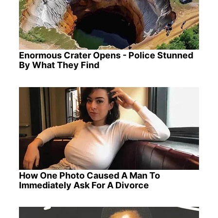
Enormous Crater Opens - Police Stunned
By What They Find
How One Photo Caused A Man To
Immediately Ask For A Divorce