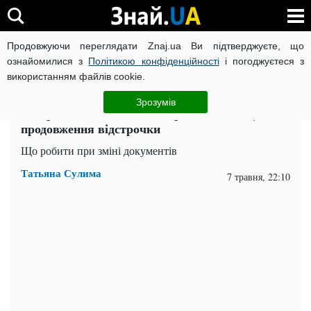
Продовжуючи переглядати Znaj.ua Ви підтверджуєте, що
ВІЙНА РОСІЇ ПРОТИ УКРАЇНИ
КОРОНАВІРУС В УКРАЇНІ І
ознайомилися з
Політикою конфіденційності
і погоджуєтеся з
використанням файлів cookie.
Головна
Важливе
ЧИТАТЬ НА РУССКОМ
Зрозумів
Чи треба після зміни паспорта йти до ТЦК для
продовження відстрочки
Що робити при зміні документів
Татьяна Сулима
7 травня, 22:10