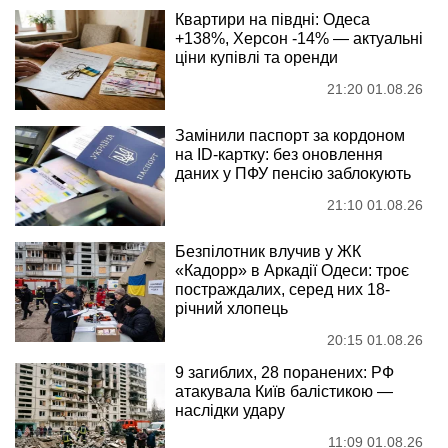
Квартири на півдні: Одеса
+138%, Херсон -14% — актуальні
ціни купівлі та оренди
21:20 01.08.26
Замінили паспорт за кордоном
на ID-картку: без оновлення
даних у ПФУ пенсію заблокують
21:10 01.08.26
Безпілотник влучив у ЖК
«Кадорр» в Аркадії Одеси: троє
постраждалих, серед них 18-
річний хлопець
20:15 01.08.26
9 загиблих, 28 поранених: РФ
атакувала Київ балістикою —
наслідки удару
11:09 01.08.26