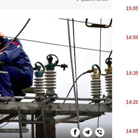
15:0
14:5
14:3
14:2
14:0