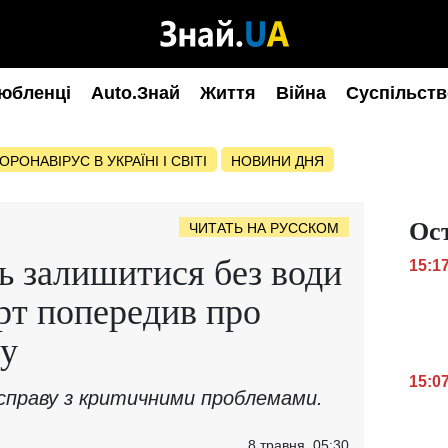
юбленці
Auto.Знай
Життя
Війна
Суспільств
ОРОНАВІРУС В УКРАЇНІ І СВІТІ
НОВИНИ ДНЯ
Ос
ЧИТАТЬ НА РУССКОМ
ь залишитися без води
15:1
ерт попередив про
зу
15:0
справу з критичними проблемами.
8 травня, 05:30