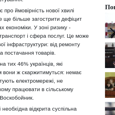
По
 про ймовірність нової хвилі
же ще більше загострити дефіцит
х економіки. У зоні ризику -
 транспорт і сфера послуг. Це може
ої інфраструктури: від ремонту
та постачання товарів.
на тих 46% українців, які
м вони ж скаржитимуться: немає
тують електромережі, не
кому працювати в сільському
 Воскобойник.
і необхідна відкрита суспільна