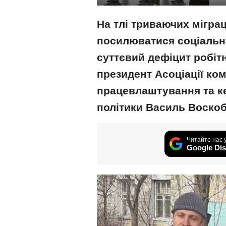
На тлі триваючих міграц
посилюватися соціальна
суттєвий дефіцит робіт
президент Асоціації ко
працевлаштування та ке
політики Василь Воскоб
Читайте нас 
Google Dis