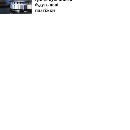
будуть нові
платіжки