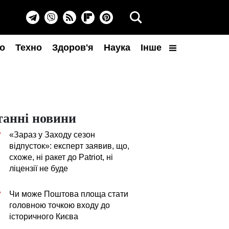
о
Техно
Здоров'я
Наука
Інше
танні новини
«Зараз у Заходу сезон
7
відпусток»: експерт заявив, що,
схоже, ні ракет до Patriot, ні
ліцензії не буде
Чи може Поштова площа стати
7
головною точкою входу до
історичного Києва