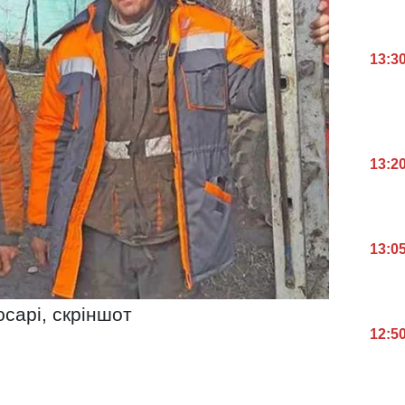
13:3
13:2
13:0
сарі, скріншот
12:5