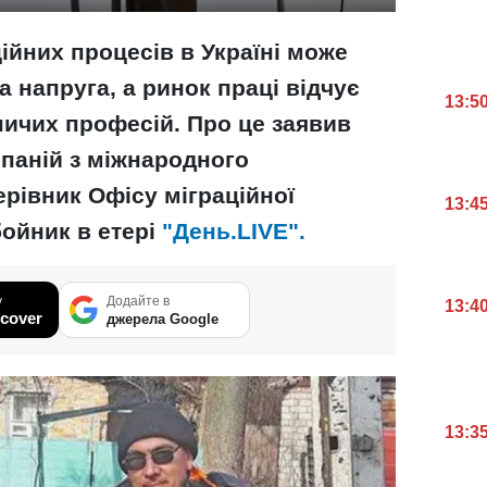
ійних процесів в Україні може
 напруга, а ринок праці відчує
13:5
ничих професій. Про це заявив
мпаній з міжнародного
рівник Офісу міграційної
13:4
ойник в етері
"День.LIVE".
у
Додайте в
13:4
cover
джерела Google
13:3