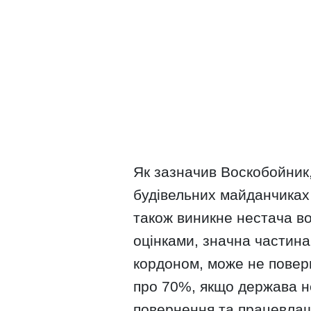
Як зазначив Воскобойник,
будівельних майданчиках 
також виникне нестача вод
оцінками, значна частина 
кордоном, може не повер
про 70%, якщо держава н
повернення та працевла