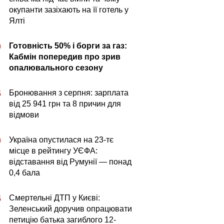
окупанти зазіхають на її готель у
Ялті
Готовність 50% і борги за газ:
0
Кабмін попередив про зрив
опалювального сезону
Бронювання з серпня: зарплата
5
від 25 941 грн та 8 причин для
відмови
Україна опустилася на 23-тє
0
місце в рейтингу УЄФА:
відставання від Румунії — понад
0,4 бала
Смертельні ДТП у Києві:
5
Зеленський доручив опрацювати
петицію батька загиблого 12-