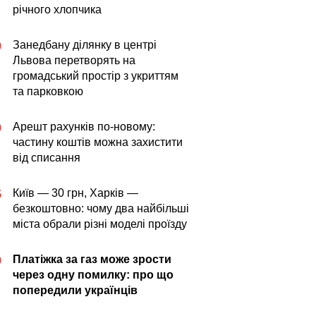
річного хлопчика
Занедбану ділянку в центрі
0
Львова перетворять на
громадський простір з укриттям
та парковкою
Арешт рахунків по-новому:
0
частину коштів можна захистити
від списання
Київ — 30 грн, Харків —
5
безкоштовно: чому два найбільші
міста обрали різні моделі проїзду
Платіжка за газ може зрости
0
через одну помилку: про що
попередили українців