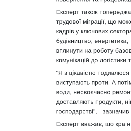
Експерт також попереджає
трудової міграції, що мо
кадрів у ключових сектора
будівництво, енергетика,
вплинути на роботу базов
комунікацій до логістики 
"Я з цікавістю подивлюся 
виступають проти. А поті
води, несвоєчасно ремон
доставляють продукти, ні
господарстві", - зазначив
Експерт вважає, що країн