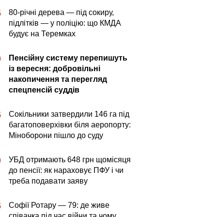
80-річні дерева — під сокиру,
5
підлітків — у поліцію: що КМДА
будує на Теремках
Пенсійну систему перепишуть
0
із вересня: добровільні
накопичення та перегляд
спецпенсій суддів
Сокільники затвердили 146 га під
5
багатоповерхівки біля аеропорту:
Міноборони пішло до суду
УБД отримають 648 грн щомісяця
0
до пенсії: як нараховує ПФУ і чи
треба подавати заяву
Софії Ротару — 79: де живе
5
співачка під час війни та чому