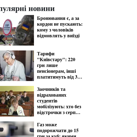
пулярні новини
Бронювання є, а за
кордон не пускають:
кому з чоловіків
відмовлять у виїзді
Тарифи
"Київстару": 220
грн лише
пенсіонерам, інші
платитимуть від 370
грн
Заочників та
відрахованих
студентів
мобілізують: хто без
відстрочки з серпня
— перелік
Газ може
подорожчати до 15
грн за куб: якими