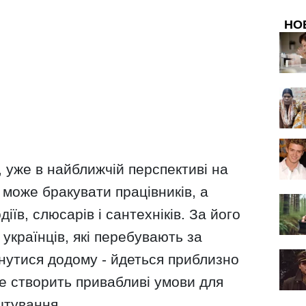
НО
 уже в найближчій перспективі на
може бракувати працівників, а
іїв, слюсарів і сантехніків. За його
українців, які перебувають за
нутися додому - йдеться приблизно
е створить привабливі умови для
штування.