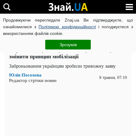
Продовжуючи переглядати Znaj.ua Ви підтверджуєте, що
ВІЙНА РОСІЇ ПРОТИ УКРАЇНИ
КОРОНАВІРУС В УКРАЇНІ І
ознайомилися з
Політикою конфіденційності
і погоджуєтеся з
використанням файлів cookie.
Головна
Важливе
ЧИТАТЬ НА РУССКОМ
Зрозумів
Першими підуть не ухилянти: у Раді хочуть
змінити принцип мобілізації
Заброньованим українцям зробили тривожну заяву
Юлія Посохова
8 травня, 07:10
Редактор стрічки новин