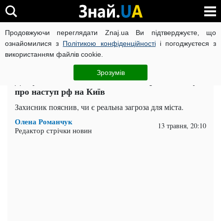
Продовжуючи переглядати Znaj.ua Ви підтверджуєте, що
ВІЙНА РОСІЇ ПРОТИ УКРАЇНИ
КОРОНАВІРУС В УКРАЇНІ І
ознайомилися з
Політикою конфіденційності
і погоджуєтеся з
використанням файлів cookie.
Головна
Важливе
ЧИТАТЬ НА РУССКОМ
Зрозумів
Дійдуть до столиці? Військовий зробив заяву
про наступ рф на Київ
Захисник пояснив, чи є реальна загроза для міста.
Олена Романчук
13 травня, 20:10
Редактор стрічки новин