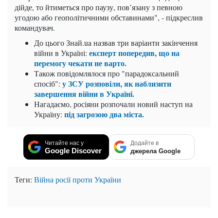
дійде, то йтиметься про паузу, пов’язану з певною
угодою або геополітичними обставинами", - підкреслив
командувач.
До цього Знай.ua назвав три варіанти закінчення
експерт попередив, що на
війни в Україні:
перемогу чекати не варто.
Також повідомлялося про "парадоксальний
у ЗСУ розповіли, як наблизити
спосіб":
завершення війни в Україні.
Нагадаємо, росіяни розпочали новий наступ на
під загрозою два міста.
Україну:
Читайте нас у
Додайте в
Google Discover
джерела Google
Теги:
Війна росії проти України