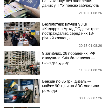
на ID-картку: без оновлення
даних у ПФУ пенсію заблокують
21:10 01.08.26
Безпілотник влучив у ЖК
«Кадорр» в Аркадії Одеси: троє
постраждалих, серед них 18-
річний хлопець
20:15 01.08.26
9 загиблих, 28 поранених: РФ
атакувала Київ балістикою —
наслідки удару
11:09 01.08.26
Бензин по 85 грн, дизель —
майже 90: ціни на АЗС оновили
рекорди
00:15 27.07.26