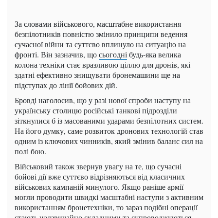
За словами військового, масштабне використання
безпілотників повністю змінило принципи ведення
сучасної війни та суттєво вплинуло на ситуацію на
фронті. Він зазначив, що
сьогодні
будь-яка велика
колона техніки стає вразливою ціллю для дронів, які
здатні ефективно знищувати бронемашини ще на
підступах до лінії бойових дій.
Бровді наголосив, що у разі нової спроби наступу на
українську столицю російські танкові підрозділи
зіткнулися б із масованими ударами безпілотних систем.
На його думку, саме розвиток дронових технологій став
одним із ключових чинників, який змінив баланс сил на
полі бою.
Військовий також звернув увагу на те, що сучасні
бойові дії вже суттєво відрізняються від класичних
військових кампаній минулого. Якщо раніше армії
могли проводити швидкі масштабні наступи з активним
використанням бронетехніки, то зараз подібні операції
стають надзвичайно складними та супроводжуються