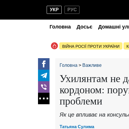
УКР
РУС
Головна
Досьє
Домашні ул
ВІЙНА РОСІЇ ПРОТИ УКРАЇНИ
К
Головна
Важливе
Ухилянтам не д
кордоном: пор
проблеми
Як це впливає на консуль
Татьяна Сулима