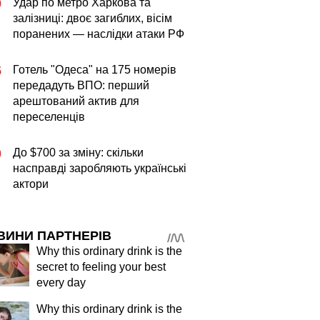
Удар по метро Харкова та
9
залізниці: двоє загиблих, вісім
поранених — наслідки атаки РФ
Готель "Одеса" на 175 номерів
5
передадуть ВПО: перший
арештований актив для
переселенців
До $700 за зміну: скільки
0
насправді заробляють українські
актори
ВИНИ ПАРТНЕРІВ
Why this ordinary drink is the
secret to feeling your best
every day
Why this ordinary drink is the