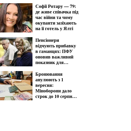
Софії Ротару — 79:
де живе співачка під
час війни та чому
окупанти зазіхають
на її готель у Ялті
Пенсіонери
відчують прибавку
в гаманцях: ПФУ
оновив важливий
показник для
розрахунку виплат
Бронювання
анулюють з 1
вересня:
Міноборони дало
строк до 10 серпня
для критичних
підприємств