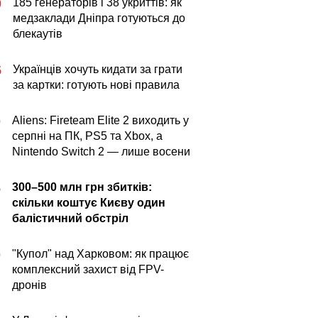
185 генераторів і 38 укриттів: як
0
медзаклади Дніпра готуються до
блекаутів
Українців хочуть кидати за грати
5
за картки: готують нові правила
Aliens: Fireteam Elite 2 виходить у
0
серпні на ПК, PS5 та Xbox, а
Nintendo Switch 2 — лише восени
300–500 млн грн збитків:
5
скільки коштує Києву один
балістичний обстріл
"Купол" над Харковом: як працює
0
комплексний захист від FPV-
дронів