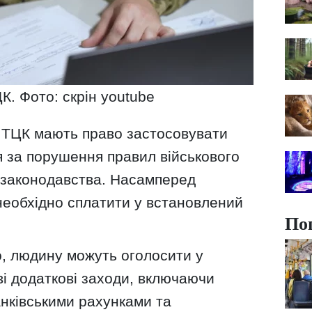
. Фото: скрін youtube
 ТЦК мають право застосовувати
я за порушення правил військового
о законодавства. Насамперед
необхідно сплатити у встановлений
По
, людину можуть оголосити у
ві додаткові заходи, включаючи
анківськими рахунками та