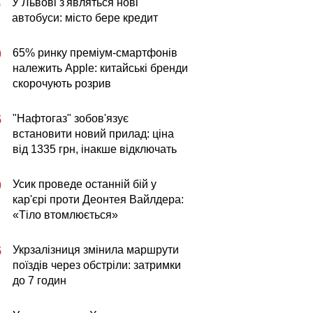
У Львові з'являться нові
5
автобуси: місто бере кредит
65% ринку преміум-смартфонів
0
належить Apple: китайські бренди
скорочують розрив
"Нафтогаз" зобов'язує
5
встановити новий прилад: ціна
від 1335 грн, інакше відключать
Усик проведе останній бій у
0
кар'єрі проти Деонтея Вайлдера:
«Тіло втомлюється»
Укрзалізниця змінила маршрути
5
поїздів через обстріли: затримки
до 7 годин