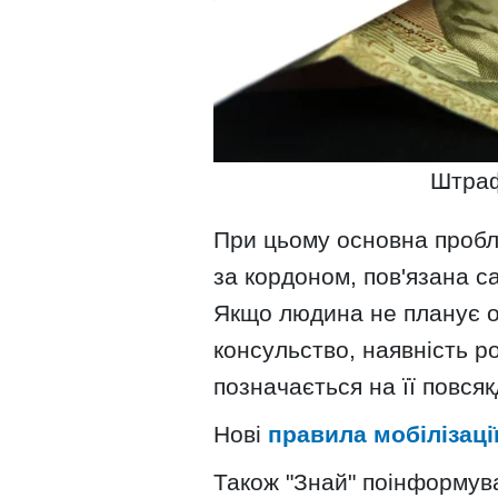
Штраф
При цьому основна пробл
за кордоном, пов'язана с
Якщо людина не планує 
консульство, наявність р
позначається на її повся
Нові
правила мобілізаці
Також "Знай" поінформув