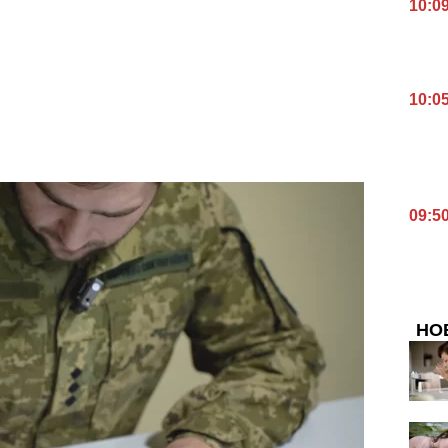
10:0
10:0
09:5
НО