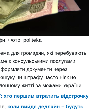
и. Фото: politeka
ема для громадян, які перебувають
аме з консульськими послугами.
оформляти документи через
озшуку чи штрафу часто ніяк не
кденному житті за межами України.
ї: хто першим втратить відстрочку
ав,
коли вийде дедлайн – будуть