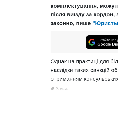
комплектування, можуть
після виїзду за кордон,
законно, пише
"Юристы
Читайте нас 
Google Dis
Однак на практиці для бі
наслідки таких санкцій 
отриманням консульських