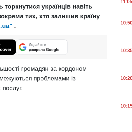
11:0
 торкнутися українців навіть
 зокрема тих, хто залишив країну
10:5
.ua"
.
у
Додайте в
cover
джерела Google
10:3
льшості громадян за кордоном
обмежуються проблемами із
10:2
 послуг.
10:1