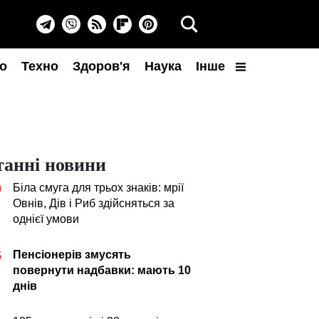
о
Техно
Здоров'я
Наука
Інше
танні новини
Біла смуга для трьох знаків: мрії
0
Овнів, Дів і Риб здійсняться за
однієї умови
Пенсіонерів змусять
5
повернути надбавки: мають 10
днів