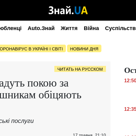
юбленці
Auto.Знай
Життя
Війна
Суспільств
ОРОНАВІРУС В УКРАЇНІ І СВІТІ
НОВИНИ ДНЯ
Ос
ЧИТАТЬ НА РУССКОМ
адуть покою за
12:5
ушникам обіцяють
12:3
ські послуги
17 травня, 21:10