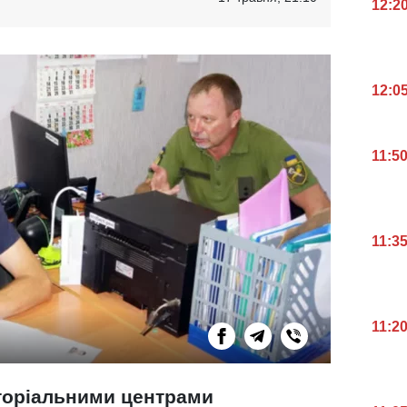
12:2
12:0
11:5
11:3
11:2
торіальними центрами