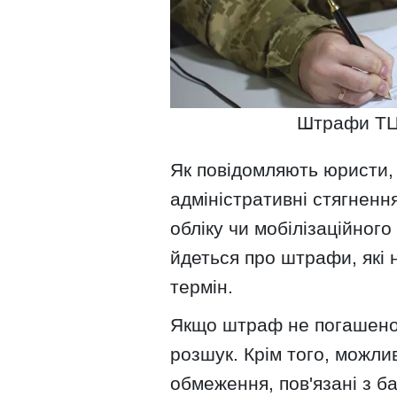
Штрафи ТЦК
Як повідомляють юристи,
адміністративні стягненн
обліку чи мобілізаційног
йдеться про штрафи, які 
термін.
Якщо штраф не погашено
розшук. Крім того, можли
обмеження, пов'язані з б