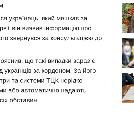
м.
вся українець, який мешкає за
рв+ він виявив інформацію про
ого звернувся за консультацією до
яснив, що такі випадки зараз є
 українців за кордоном. За його
три та системи ТЦК нерідко
ми або автоматично надають
сіх обставин.