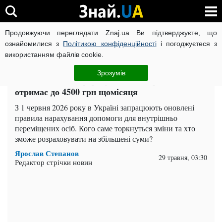
Продовжуючи переглядати Znaj.ua Ви підтверджуєте, що
ВІЙНА РОСІЇ ПРОТИ УКРАЇНИ
КОРОНАВІРУС В УКРАЇНІ І
ознайомилися з
Політикою конфіденційності
і погоджуєтеся з
використанням файлів cookie.
Головна
Важливе
ЧИТАТЬ НА РУССКОМ
Зрозумів
Виплати ВПЛ перерахують із 1 червня: хто
отримає до 4500 грн щомісяця
З 1 червня 2026 року в Україні запрацюють оновлені
правила нарахування допомоги для внутрішньо
переміщених осіб. Кого саме торкнуться зміни та хто
зможе розраховувати на збільшені суми?
Ярослав Степанов
29 травня, 03:30
Редактор стрічки новин