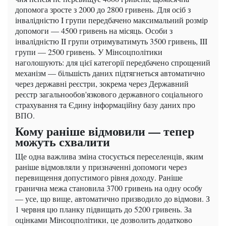
допомога зросте з 2000 до 2800 гривень. Для осіб з
інвалідністю I групи передбачено максимальний розмір
допомоги — 4500 гривень на місяць. Особи з
інвалідністю II групи отримуватимуть 3500 гривень, III
групи — 2500 гривень. У Мінсоцполітики
наголошують: для цієї категорії передбачено спрощений
механізм — більшість даних підтягнеться автоматично
через державні реєстри, зокрема через Державний
реєстр загальнообов'язкового державного соціального
страхування та Єдину інформаційну базу даних про
ВПО.
Кому раніше відмовили — тепер
можуть схвалити
Ще одна важлива зміна стосується переселенців, яким
раніше відмовляли у призначенні допомоги через
перевищення допустимого рівня доходу. Раніше
гранична межа становила 3700 гривень на одну особу
— усе, що вище, автоматично призводило до відмови. З
1 червня цю планку підвищать до 5200 гривень. За
оцінками Мінсоцполітики, це дозволить додатково