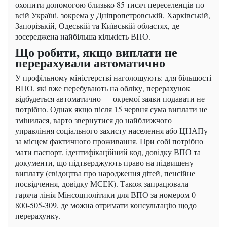
охопити допомогою близько 85 тисяч переселенців по
всій Україні, зокрема у Дніпропетровській, Харківській,
Запорізькій, Одеській та Київській областях, де
зосереджена найбільша кількість ВПО.
Що робити, якщо виплати не
перерахували автоматично
У профільному міністерстві наголошують: для більшості
ВПО, які вже перебувають на обліку, перерахунок
відбудеться автоматично — окремої заяви подавати не
потрібно. Однак якщо після 15 червня сума виплати не
змінилася, варто звернутися до найближчого
управління соціального захисту населення або ЦНАПу
за місцем фактичного проживання. При собі потрібно
мати паспорт, ідентифікаційний код, довідку ВПО та
документи, що підтверджують право на підвищену
виплату (свідоцтва про народження дітей, пенсійне
посвідчення, довідку МСЕК). Також запрацювала
гаряча лінія Мінсоцполітики для ВПО за номером 0-
800-505-309, де можна отримати консультацію щодо
перерахунку.