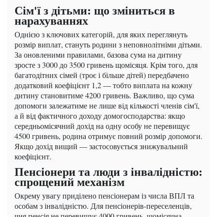
Сім'ї з дітьми: що зміниться в
нарахуваннях
Однією з ключових категорій, для яких переглянуть
розмір виплат, стануть родини з неповнолітніми дітьми.
За оновленими правилами, базова сума на дитину
зросте з 3000 до 3500 гривень щомісяця. Крім того, для
багатодітних сімей (троє і більше дітей) передбачено
додатковий коефіцієнт 1,2 — тобто виплата на кожну
дитину становитиме 4200 гривень. Важливо, що сума
допомоги залежатиме не лише від кількості членів сім'ї,
а й від фактичного доходу домогосподарства: якщо
середньомісячний дохід на одну особу не перевищує
4500 гривень, родина отримує повний розмір допомоги.
Якщо дохід вищий — застосовується знижувальний
коефіцієнт.
Пенсіонери та люди з інвалідністю:
спрощений механізм
Окрему увагу приділено пенсіонерам із числа ВПЛ та
особам з інвалідністю. Для пенсіонерів-переселенців,
чия пенсія не перевищує 4000 гривень, щомісячна