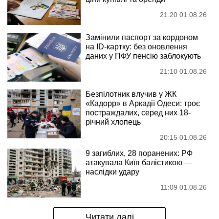
21:20 01.08.26
Замінили паспорт за кордоном
на ID-картку: без оновлення
даних у ПФУ пенсію заблокують
21:10 01.08.26
Безпілотник влучив у ЖК
«Кадорр» в Аркадії Одеси: троє
постраждалих, серед них 18-
річний хлопець
20:15 01.08.26
9 загиблих, 28 поранених: РФ
атакувала Київ балістикою —
наслідки удару
11:09 01.08.26
Читати далі