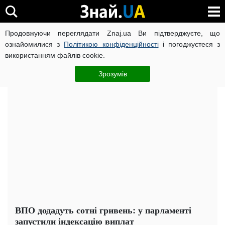
Продовжуючи переглядати Znaj.ua Ви підтверджуєте, що
ВІЙНА РОСІЇ ПРОТИ УКРАЇНИ
КОРОНАВІРУС В УКРАЇНІ І
ознайомилися з
Політикою конфіденційності
і погоджуєтеся з
використанням файлів cookie.
Головна
Важливе
ЧИТАТЬ НА РУССКОМ
Зрозумів
ВПО додадуть сотні гривень: у парламенті
запустили індексацію виплат