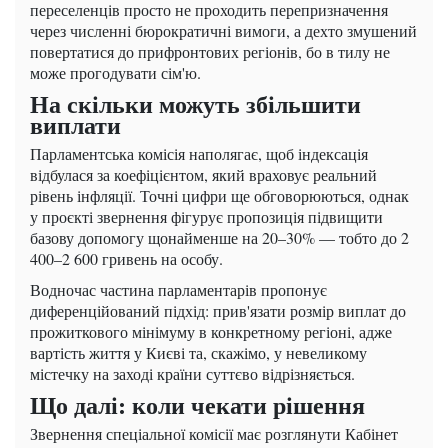
переселенців просто не проходить перепризначення
через численні бюрократичні вимоги, а дехто змушений
повертатися до прифронтових регіонів, бо в тилу не
може прогодувати сім'ю.
На скільки можуть збільшити
виплати
Парламентська комісія наполягає, щоб індексація
відбулася за коефіцієнтом, який враховує реальний
рівень інфляції. Точні цифри ще обговорюються, однак
у проєкті звернення фігурує пропозиція підвищити
базову допомогу щонайменше на 20–30% — тобто до 2
400–2 600 гривень на особу.
Водночас частина парламентарів пропонує
диференційований підхід: прив'язати розмір виплат до
прожиткового мінімуму в конкретному регіоні, адже
вартість життя у Києві та, скажімо, у невеликому
містечку на заході країни суттєво відрізняється.
Що далі: коли чекати рішення
Звернення спеціальної комісії має розглянути Кабінет