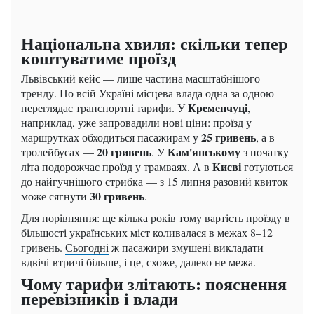
Національна хвиля: скільки тепер
коштуватиме проїзд
Львівський кейс — лише частина масштабнішого
тренду. По всій Україні місцева влада одна за одною
Кременчуці
переглядає транспортні тарифи. У
,
наприклад, уже запровадили нові ціни: проїзд у
25 гривень
маршрутках обходиться пасажирам у
, а в
20 гривень
Кам'янському
тролейбусах —
. У
з початку
Києві
літа подорожчає проїзд у трамваях. А в
готуються
до найгучнішого стрибка — з 15 липня разовий квиток
30 гривень
може сягнути
.
Для порівняння: ще кілька років тому вартість проїзду в
більшості українських міст коливалася в межах 8–12
гривень.
Сьогодні
ж пасажири змушені викладати
вдвічі-втричі більше, і це, схоже, далеко не межа.
Чому тарифи злітають: пояснення
перевізників і влади