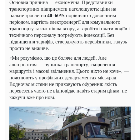
Основна причина — економічна. Представники
транспортних підприємств наголошують: ціни на
40–60%
пальне зросли на
порівняно з довоєнним
періодом, вартість електроенергії для комунального
транспорту також пішла вгору, а заробітні плати водіїв і
технічного персоналу потребують індексації. Без
підвищення тарифів, стверджують перевізники, галузь
просто не виживе.
«Ми розуміємо, що це боляче для людей. Але
альтернатива — зупинка транспорту, скорочення
маршрутів і масові звільнення. Цього ніхто не хоче», —
пояснюють у профільних департаментах міськрад.
Водночас містяни не приховують обурення: якість
перевезень часто не відповідає навіть старим цінам, не
кажучи вже про нові.