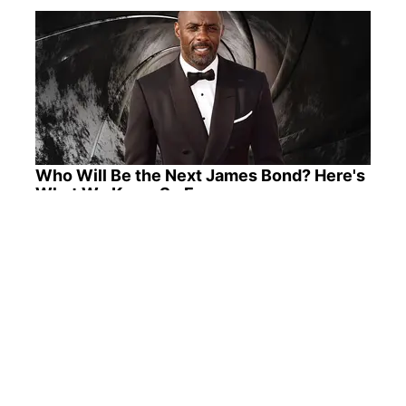
Who Will Be the Next James Bond? Here's
What We Know So Far
The Massive Snake That's Redefining