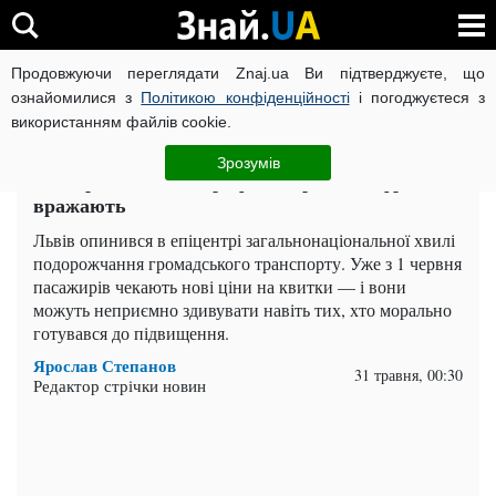
Продовжуючи переглядати Znaj.ua Ви підтверджуєте, що
ВІЙНА РОСІЇ ПРОТИ УКРАЇНИ
КОРОНАВІРУС В УКРАЇНІ І
ознайомилися з
Політикою конфіденційності
і погоджуєтеся з
використанням файлів cookie.
Головна
Важливе
ЧИТАТЬ НА РУССКОМ
Зрозумів
З 1 червня r нові тарифи на проїзд, цифри
вражають
Львів опинився в епіцентрі загальнонаціональної хвилі
подорожчання громадського транспорту. Уже з 1 червня
пасажирів чекають нові ціни на квитки — і вони
можуть неприємно здивувати навіть тих, хто морально
готувався до підвищення.
Ярослав Степанов
31 травня, 00:30
Редактор стрічки новин