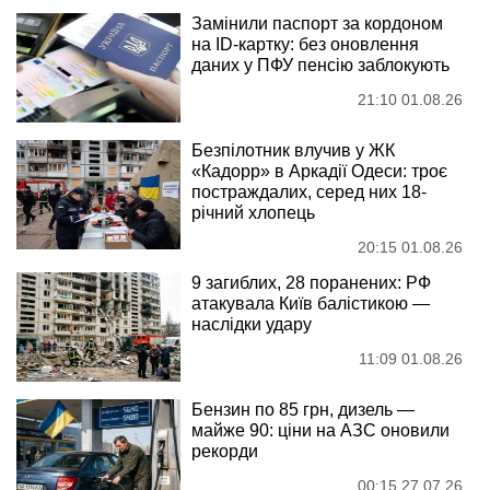
Замінили паспорт за кордоном
на ID-картку: без оновлення
даних у ПФУ пенсію заблокують
21:10 01.08.26
Безпілотник влучив у ЖК
«Кадорр» в Аркадії Одеси: троє
постраждалих, серед них 18-
річний хлопець
20:15 01.08.26
9 загиблих, 28 поранених: РФ
атакувала Київ балістикою —
наслідки удару
11:09 01.08.26
Бензин по 85 грн, дизель —
майже 90: ціни на АЗС оновили
рекорди
00:15 27.07.26