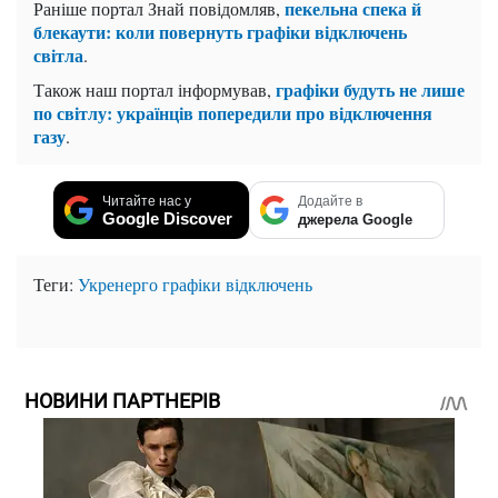
пекельна спека й
Раніше портал Знай повідомляв,
блекаути: коли повернуть графіки відключень
світла
.
графіки будуть не лише
Також наш портал інформував,
по світлу: українців попередили про відключення
газу
.
Читайте нас у
Додайте в
Google Discover
джерела Google
Теги:
Укренерго
графіки відключень
НОВИНИ ПАРТНЕРІВ