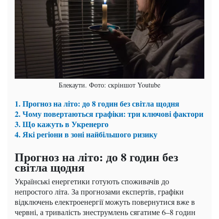
Блекаути. Фото: скріншот Youtube
1. Прогноз на літо: до 8 годин без світла щодня
2. Чому повертаються графіки: три ключові фактори
3. Що кажуть в Укренерго
4. Які регіони в зоні найбільшого ризику
Прогноз на літо: до 8 годин без
світла щодня
Українські енергетики готують споживачів до
непростого літа. За прогнозами експертів, графіки
відключень електроенергії можуть повернутися вже в
червні, а тривалість знеструмлень сягатиме 6–8 годин