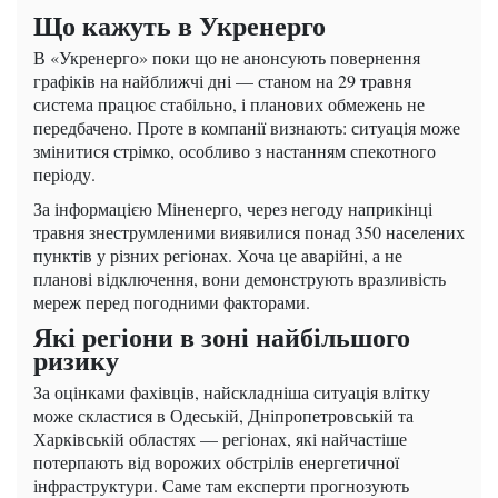
Що кажуть в Укренерго
В «Укренерго» поки що не анонсують повернення
графіків на найближчі дні — станом на 29 травня
система працює стабільно, і планових обмежень не
передбачено. Проте в компанії визнають: ситуація може
змінитися стрімко, особливо з настанням спекотного
періоду.
За інформацією Міненерго, через негоду наприкінці
травня знеструмленими виявилися понад 350 населених
пунктів у різних регіонах. Хоча це аварійні, а не
планові відключення, вони демонструють вразливість
мереж перед погодними факторами.
Які регіони в зоні найбільшого
ризику
За оцінками фахівців, найскладніша ситуація влітку
може скластися в Одеській, Дніпропетровській та
Харківській областях — регіонах, які найчастіше
потерпають від ворожих обстрілів енергетичної
інфраструктури. Саме там експерти прогнозують