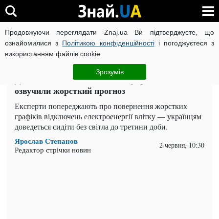
Продовжуючи переглядати Znaj.ua Ви підтверджуєте, що
ВІЙНА РОСІЇ ПРОТИ УКРАЇНИ
КОРОНАВІРУС В УКРАЇНІ І
ознайомилися з
Політикою конфіденційності
і погоджуєтеся з
використанням файлів cookie.
Головна
Важливе
ЧИТАТЬ НА РУССКОМ
Зрозумів
До 8 годин без світла щодня: українцям
озвучили жорсткий прогноз
Експерти попереджають про повернення жорстких
графіків відключень електроенергії влітку — українцям
доведеться сидіти без світла до третини доби.
Ярослав Степанов
2 червня, 10:30
Редактор стрічки новин