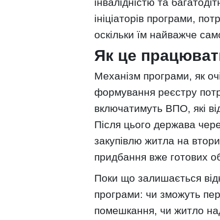
інвалідністю та багатодітн
ініціаторів програми, по
оскільки їм найважче са
Як це працюва
Механізм програми, як оч
формування реєстру потр
включатимуть ВПО, які ві
Після цього держава чер
закупівлю житла на втор
придбання вже готових об
Поки що залишається від
програми: чи зможуть пер
помешкання, чи житло на