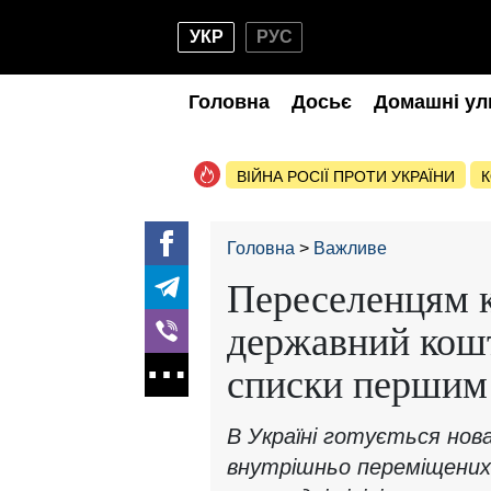
УКР
РУС
Головна
Досьє
Домашні ул
ВІЙНА РОСІЇ ПРОТИ УКРАЇНИ
К
Головна
Важливе
Переселенцям к
державний кошт
списки першим
В Україні готується нов
внутрішньо переміщених 