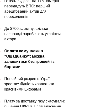
Готель "Одеса" на 175 номерів
5
передадуть ВПО: перший
арештований актив для
переселенців
До $700 за зміну: скільки
0
насправді заробляють українські
актори
Оплата комуналки в
5
"Ощадбанку": можна
залишитися без грошей і з
боргами
Пенсійний розрив в Україні
5
зростає: бідність ховають за
красивими цифрами
Плату за доставку газу скасували:
5
рішення НКРЕКП для власників