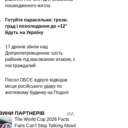
пошкодженого житла
Готуйте парасольки: грози,
5
град і похолодання до +12°
йдуть на Україну
17 дронів збили над
4
Дніпропетровщиною: шість
районів під масованою атакою, є
постраждалий
Посол ОБСЄ вдруге відвідав
7
місце російського удару по
житловому будинку на Подолі
ВИНИ ПАРТНЕРІВ
The World Cup 2026 Facts
Fans Can't Stop Talking About