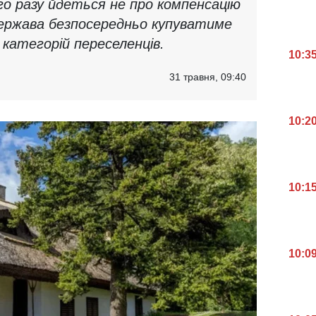
ого разу йдеться не про компенсацію
держава безпосередньо купуватиме
категорій переселенців.
10:3
31 травня, 09:40
10:2
10:1
10:0