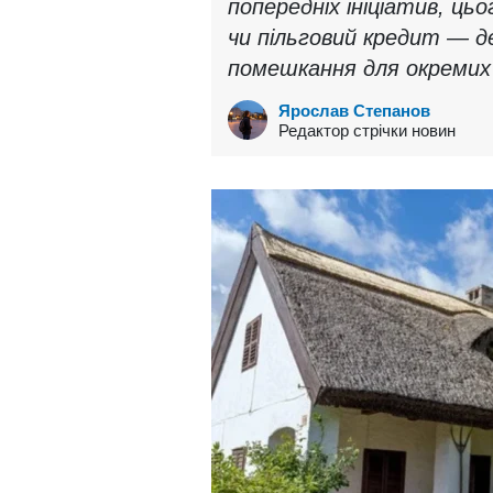
попередніх ініціатив, ць
чи пільговий кредит — 
помешкання для окремих 
Ярослав Степанов
Редактор стрічки новин