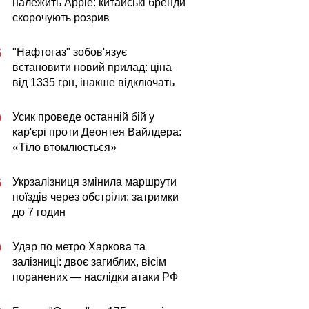
належить Apple: китайські бренди
скорочують розрив
"Нафтогаз" зобов'язує
5
встановити новий прилад: ціна
від 1335 грн, інакше відключать
Усик проведе останній бій у
0
кар'єрі проти Деонтея Вайлдера:
«Тіло втомлюється»
Укрзалізниця змінила маршрути
5
поїздів через обстріли: затримки
до 7 годин
Удар по метро Харкова та
9
залізниці: двоє загиблих, вісім
поранених — наслідки атаки РФ