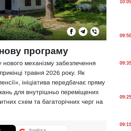
10:0
09:5
нову програму
у нового механізму забезпечення
09:3
рикінці травня 2026 року. Як
енсії», ініціатива передбачає пряму
кань для внутрішньо переміщених
09:2
итних схем та багаторічних черг на
09:1
у
Додайте в