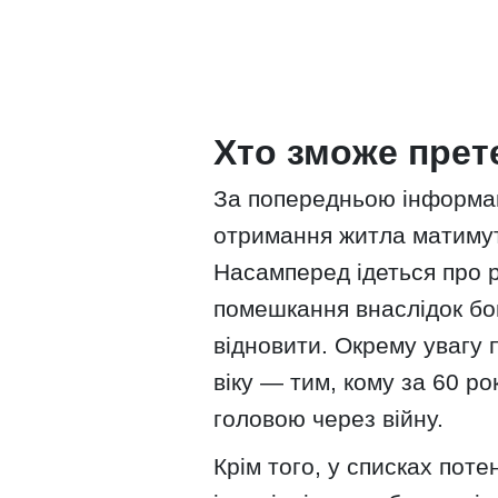
Хто зможе прет
За попередньою інформац
отримання житла матимуть
Насамперед ідеться про р
помешкання внаслідок бой
відновити. Окрему увагу
віку — тим, кому за 60 ро
головою через війну.
Крім того, у списках пот