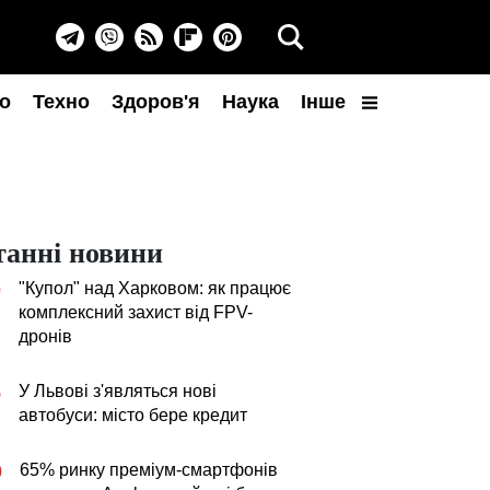
о
Техно
Здоров'я
Наука
Інше
танні новини
"Купол" над Харковом: як працює
0
комплексний захист від FPV-
дронів
У Львові з'являться нові
5
автобуси: місто бере кредит
65% ринку преміум-смартфонів
0