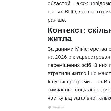
областей. Також невідом
на тих ВПО, які вже отри
раніше.
Контекст: скіл
житла
За даними Міністерства со
на 2026 рік зареєстрован
переміщених осіб. З них 
втратили житло і не маю
Існуючі програми — «єВід
тимчасове соціальне жи
частку від загальної кіль