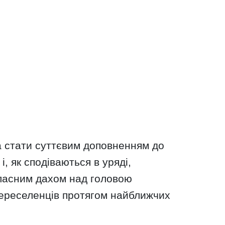
а стати суттєвим доповненням до
і, як сподіваються в уряді,
ласним дахом над головою
переселенців протягом найближчих