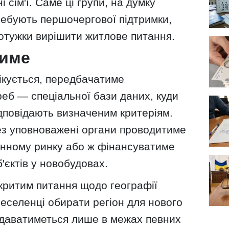
і сім'ї. Саме ці групи, на думку
требують першочергової підтримки,
мотужки вирішити житлове питання.
тиме
ікується, передбачатиме
еб — спеціальної бази даних, куди
дповідають визначеним критеріям.
ез уповноважені органи проводитиме
инному ринку або ж фінансуватиме
'єктів у новобудовах.
критим питання щодо географії
еселенці обирати регіон для нового
даватиметься лише в межах певних