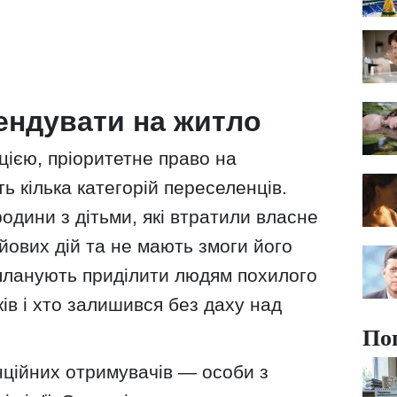
ендувати на житло
ією, пріоритетне право на
 кілька категорій переселенців.
одини з дітьми, які втратили власне
ових дій та не мають змоги його
 планують приділити людям похилого
ків і хто залишився без даху над
По
енційних отримувачів — особи з