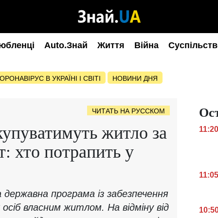
юбленці
Auto.Знай
Життя
Війна
Суспільств
ОРОНАВІРУС В УКРАЇНІ І СВІТІ
НОВИНИ ДНЯ
Ос
ЧИТАТЬ НА РУССКОМ
упуватимуть житло за
11:2
: хто потрапить у
11:0
а державна програма із забезпечення
осіб власним житлом. На відміну від
10:5