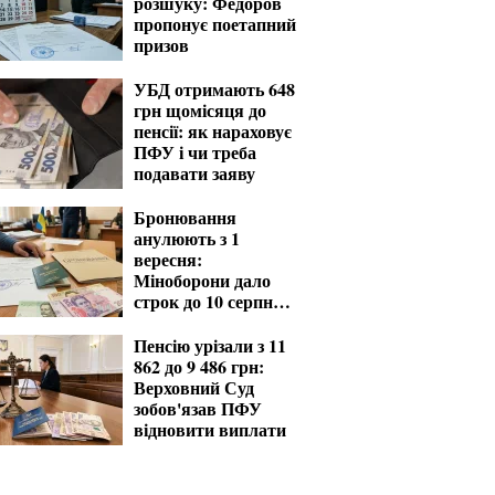
розшуку: Федоров
пропонує поетапний
призов
УБД отримають 648
грн щомісяця до
пенсії: як нараховує
ПФУ і чи треба
подавати заяву
Бронювання
анулюють з 1
вересня:
Міноборони дало
строк до 10 серпня
для критичних
підприємств
Пенсію урізали з 11
862 до 9 486 грн:
Верховний Суд
зобов'язав ПФУ
відновити виплати