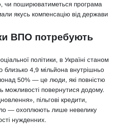
о, чи поширюватиметься програма
мали якусь компенсацію від держави
ьки ВПО потребують
ціальної політики, в Україні станом
о близько 4,9 мільйона внутрішньо
понад 50% — це люди, які повністю
ть можливості повернутися додому.
новлення», пільгові кредити,
тло — охоплюють лише невелику
кості нужденних.