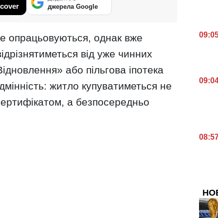
cover
джерела Google
09:0
ще опрацьовуються, однак вже
відрізнятиметься від уже чинних
Відновлення» або пільгова іпотека
09:0
ідмінність: житло купуватиметься не
ертифікатом, а безпосередньо
08:5
НО