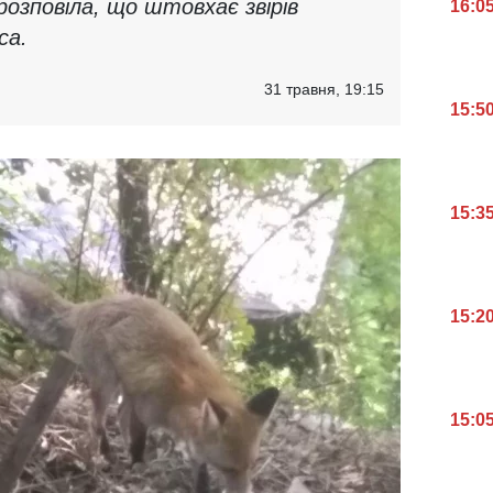
озповіла, що штовхає звірів
16:0
са.
31 травня, 19:15
15:5
15:3
15:2
15:0