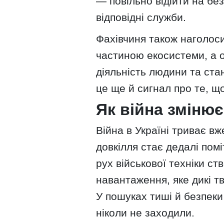
— повільно відійти на без
відповідні служби.
Фахівчиня також наголос
частиною екосистеми, а 
діяльність людини та стан
це ще й сигнал про те, 
Як війна змінює
Війна в Україні триває вж
довкілля стає дедалі помі
рух військової техніки с
навантаження, яке дикі т
У пошуках тиші й безпеки
ніколи не заходили.