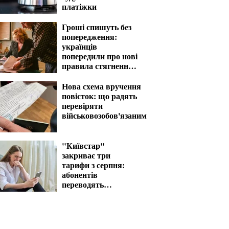
платіжки
Гроші спишуть без
попередження:
українців
попередили про нові
правила стягнення
боргів
Нова схема вручення
повісток: що радять
перевіряти
військовозобов'язаним
"Київстар"
закриває три
тарифи з серпня:
абонентів
переводять
автоматично