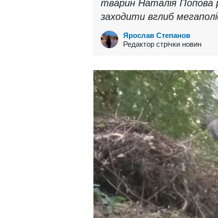
тварин Наталія Попова р
заходити вглиб мегаполі
Ярослав Степанов
Редактор стрічки новин