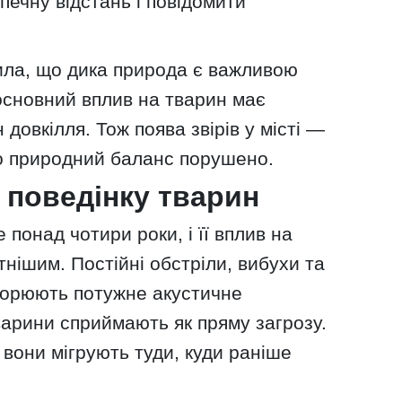
печну відстань і повідомити
ила, що дика природа є важливою
основний вплив на тварин має
 довкілля. Тож поява звірів у місті —
що природний баланс порушено.
 поведінку тварин
е понад чотири роки, і її вплив на
тнішим. Постійні обстріли, вибухи та
творюють потужне акустичне
варини сприймають як пряму загрозу.
 вони мігрують туди, куди раніше