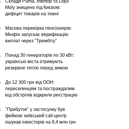
Склади Puma, Intertop та Liqui
5
Moly знищено під Києвом:
дефіцит товарів на тижні
Масова перевірка пенсіонерів:
0
Мінфін запускає верифікацію
виплат через "Трембіту"
Понад 30 генераторів по 30 кВт:
5
українські міста отримують
резервне тепло перед зимою
До 12 300 грн від ООН:
0
переселенцям та постраждалим
від обстрілів відкрили реєстрацію
"Прибуток" у застосунку був
5
фейком: київський call-центр
ошукав інвесторів на 8,4 млн грн