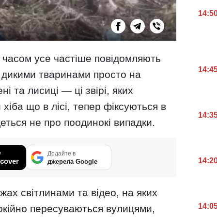
14:5
 часом усе частіше повідомляють
14:4
 з дикими тваринами просто на
ні та лисиці — ці звірі, яких
хіба що в лісі, тепер фіксуються в
14:3
деться не про поодинокі випадки.
у
Додайте в
14:2
cover
джерела Google
жах світлинами та відео, на яких
14:0
покійно пересуваються вулицями,