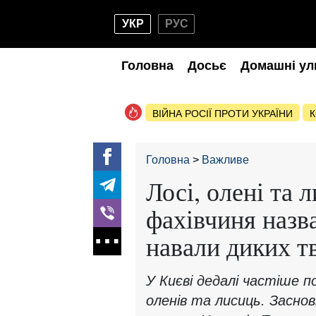
УКР
РУС
Головна
Досьє
Домашні ул
ВІЙНА РОСІЇ ПРОТИ УКРАЇНИ
К
Головна
Важливе
Лосі, олені та л
фахівчиня назв
навали диких т
У Києві дедалі частіше 
оленів та лисиць. Засно