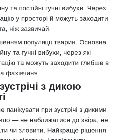
ну та постійні гучні вибухи. Через
ацію у просторі й можуть заходити
а, ніж зазвичай.
ьшенням популяції тварин. Основна
ну та гучні вибухи, через які
тацію та можуть заходити глибше в
а фахівчиня.
зустрічі з дикою
ті
е панікувати при зустрічі з дикими
ило — не наближатися до звіра, не
ати чи зловити. Найкраще рішення