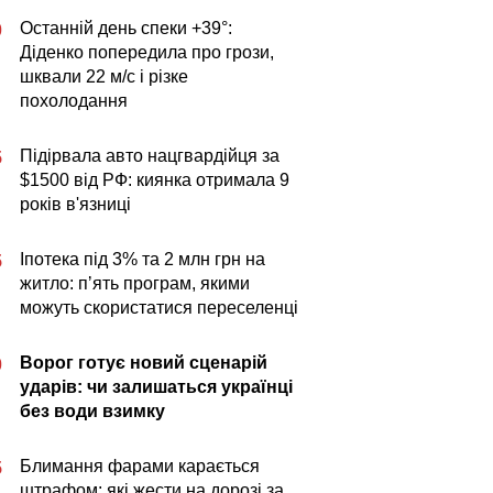
Останній день спеки +39°:
0
Діденко попередила про грози,
шквали 22 м/с і різке
похолодання
Підірвала авто нацгвардійця за
5
$1500 від РФ: киянка отримала 9
років в'язниці
Іпотека під 3% та 2 млн грн на
5
житло: пʼять програм, якими
можуть скористатися переселенці
Ворог готує новий сценарій
0
ударів: чи залишаться українці
без води взимку
Блимання фарами карається
5
штрафом: які жести на дорозі за