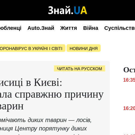
юбленці
Auto.Знай
Життя
Війна
Суспільств
ОРОНАВІРУС В УКРАЇНІ І СВІТІ
НОВИНИ ДНЯ
Ос
ЧИТАТЬ НА РУССКОМ
исиці в Києві:
16:3
ала справжню причину
варин
16:2
помічають диких тварин — лосів,
вниця Центру порятунку диких