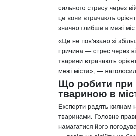
сильного стресу через вій
це вони втрачають орієнт
значно глибше в межі міст
«Це не пов'язано зі збіл
причина — стрес через вій
тварини втрачають орієн
межі міста», — наголосил
Що робити при 
твариною в міс
Експерти радять киянам н
тваринами. Головне прав
намагатися його погодув