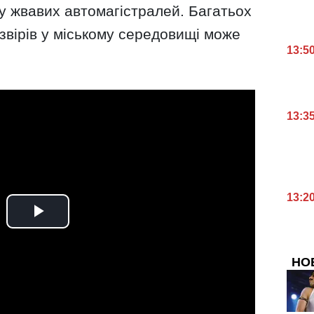
у жвавих автомагістралей. Багатьох
 звірів у міському середовищі може
13:5
13:3
13:2
НО