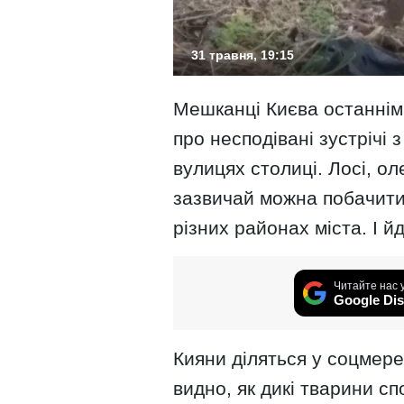
31 травня, 19:15
Мешканці Києва останнім
про несподівані зустрічі
вулицях столиці. Лосі, оле
зазвичай можна побачити 
різних районах міста. І й
Читайте нас 
Google Dis
Кияни діляться у соцмере
видно, як дикі тварини с