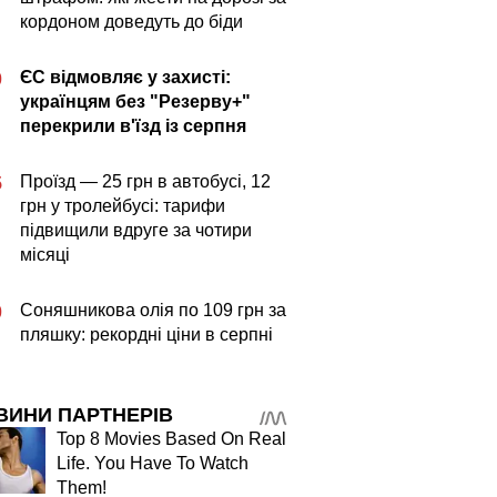
кордоном доведуть до біди
ЄС відмовляє у захисті:
0
українцям без "Резерву+"
перекрили в'їзд із серпня
Проїзд — 25 грн в автобусі, 12
5
грн у тролейбусі: тарифи
підвищили вдруге за чотири
місяці
Соняшникова олія по 109 грн за
0
пляшку: рекордні ціни в серпні
ВИНИ ПАРТНЕРІВ
Top 8 Movies Based On Real
Life. You Have To Watch
Them!