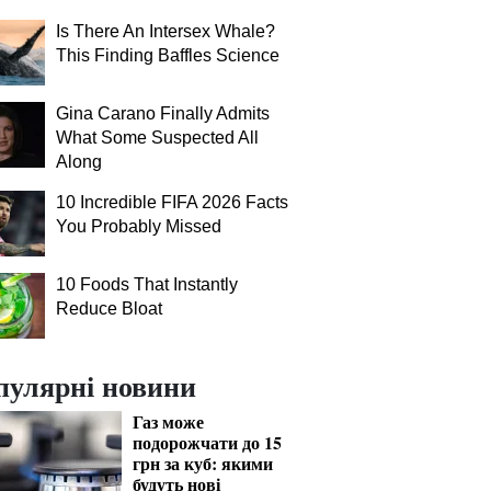
Is There An Intersex Whale?
This Finding Baffles Science
Gina Carano Finally Admits
What Some Suspected All
Along
10 Incredible FIFA 2026 Facts
You Probably Missed
10 Foods That Instantly
Reduce Bloat
пулярні новини
Газ може
подорожчати до 15
грн за куб: якими
будуть нові