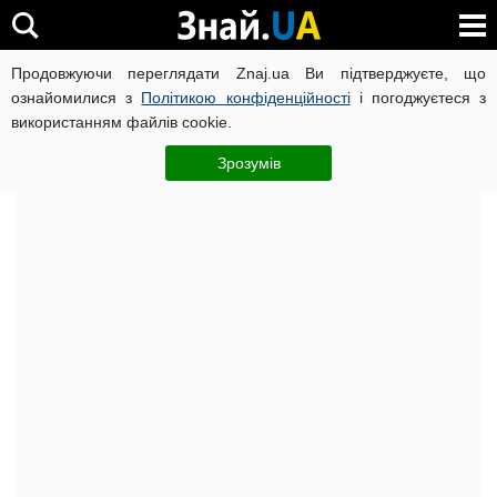
Продовжуючи переглядати Znaj.ua Ви підтверджуєте, що
ВІЙНА РОСІЇ ПРОТИ УКРАЇНИ
КОРОНАВІРУС В УКРАЇНІ І
ознайомилися з
Політикою конфіденційності
і погоджуєтеся з
використанням файлів cookie.
Головна
Важливе
ЧИТАТЬ НА РУССКОМ
Зрозумів