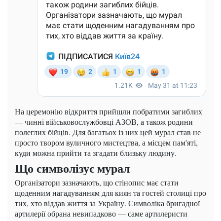
На церемонію відкриття прийшли побратими загиблих
— чинні військовослужбовці АЗОВ, а також родини
полеглих бійців. Для багатьох із них цей мурал став не
просто твором вуличного мистецтва, а місцем пам'яті,
куди можна прийти та згадати близьку людину.
Що символізує мурал
Організатори зазначають, що стінопис має стати
щоденним нагадуванням для киян та гостей столиці про
тих, хто віддав життя за Україну. Символіка бригадної
артилерії обрана невипадково — саме артилеристи