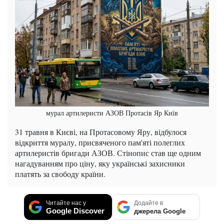
мурал артилеристи АЗОВ Протасів Яр Київ
31 травня в Києві, на Протасовому Яру, відбулося
відкриття муралу, присвяченого пам'яті полеглих
артилеристів бригади АЗОВ. Стінопис став ще одним
нагадуванням про ціну, яку українські захисники
платять за свободу країни.
Читайте нас у
Додайте в
Google Discover
джерела Google