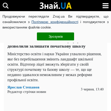
Продовжуючи переглядати Znaj.ua Ви підтверджуєте, що
ВІЙНА РОСІЇ ПРОТИ УКРАЇНИ
КОРОНАВІРУС В УКРАЇНІ І
ознайомилися з
Політикою конфіденційності
і погоджуєтеся з
використанням файлів cookie.
Головна
Важливе
ЧИТАТЬ НА РУССКОМ
Зрозумів
МОН пом'якшило вимоги до реформи: ліцеям
дозволили залишати початкову школу
Міністерство освіти і науки України ухвалило рішення,
яке без перебільшення змінить ландшафт шкільної
освіти. Відтепер ліцеї зможуть зберігати у своїй
структурі початкову та базову школу — те, що ще
недавно здавалося неможливим у межах реформи
профільної освіти.
Ярослав Степанов
3 червня, 13:40
Редактор стрічки новин