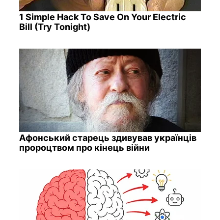
1 Simple Hack To Save On Your Electric
Bill (Try Tonight)
Афонський старець здивував українців
пророцтвом про кінець війни