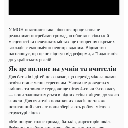
У МОН пояснили: таке рішення продиктоване
реальними потребами громад, особливо в сільській
місцевості та невеликих містах, де створення окремих
закладів є економічно невиправданим. Відомство
наголошує, що це не відступ від реформи, а її адаптація
до українських реалій.
Як це вплине на учнів та вчителів
Для батьків і дітей це означає, що перехід між ланками
освіти стане менш стресовим. Учням не доведеться
змінювати звичне середовище після 4-го чи 9-го класу
— вони залишатимуться в рідних стінах ліцею, до якого
звикли. Для вчителів початкових класів це також
позитивний сигнал: вони зберігають робочі місця в
структурі ліцею.
«Ми почули голос громад, батьків, директорів шкіл.
Реформа має бути гнучкою, аби не ламати те, що