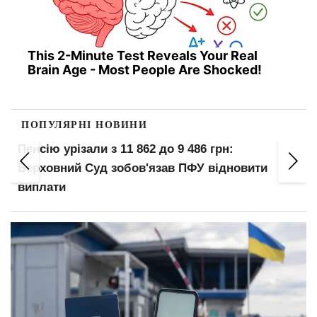
This 2-Minute Test Reveals Your Real
Brain Age - Most People Are Shocked!
ПОПУЛЯРНІ НОВИНИ
862 до 9 486 грн:
5 років в'язниці попри
в'язав ПФУ відновити
вирок за ухилення від м