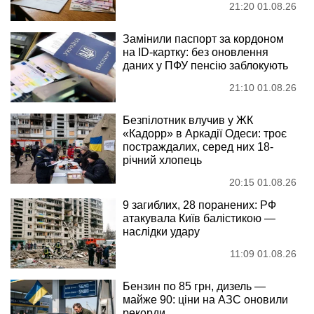
21:20 01.08.26
Замінили паспорт за кордоном
на ID-картку: без оновлення
даних у ПФУ пенсію заблокують
21:10 01.08.26
Безпілотник влучив у ЖК
«Кадорр» в Аркадії Одеси: троє
постраждалих, серед них 18-
річний хлопець
20:15 01.08.26
9 загиблих, 28 поранених: РФ
атакувала Київ балістикою —
наслідки удару
11:09 01.08.26
Бензин по 85 грн, дизель —
майже 90: ціни на АЗС оновили
рекорди