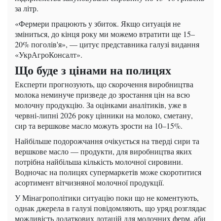
за літр.
«Фермери працюють у збиток. Якщо ситуація не
зміниться, до кінця року ми можемо втратити ще 15–
20% поголів'я», — цитує представника галузі видання
«УкрАгроКонсалт».
Що буде з цінами на полицях
Експерти прогнозують, що скорочення виробництва
молока неминуче призведе до зростання цін на всю
молочну продукцію. За оцінками аналітиків, уже в
червні-липні 2026 року цінники на молоко, сметану,
сир та вершкове масло можуть зрости на 10–15%.
Найбільше подорожчання очікується на тверді сири та
вершкове масло — продукти, для виробництва яких
потрібна найбільша кількість молочної сировини.
Водночас на полицях супермаркетів може скоротитися
асортимент вітчизняної молочної продукції.
У Мінагрополітики ситуацію поки що не коментують,
однак джерела в галузі повідомляють, що уряд розглядає
можливість додаткових дотацій для молочних ферм, аби