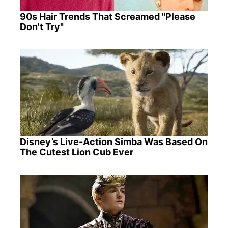
90s Hair Trends That Screamed "Please
Don't Try"
Disney’s Live-Action Simba Was Based On
The Cutest Lion Cub Ever