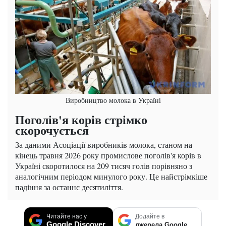
Виробництво молока в Україні
Поголів'я корів стрімко
скорочується
За даними Асоціації виробників молока, станом на
кінець травня 2026 року промислове поголів'я корів в
Україні скоротилося на 209 тисяч голів порівняно з
аналогічним періодом минулого року. Це найстрімкіше
падіння за останнє десятиліття.
Читайте нас у
Додайте в
Google Discover
джерела Google