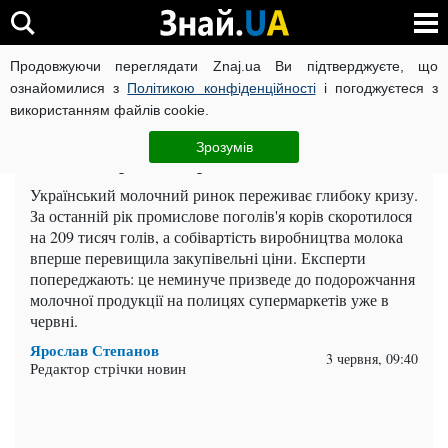
Продовжуючи переглядати Znaj.ua Ви підтверджуєте, що
ВІЙНА РОСІЇ ПРОТИ УКРАЇНИ
КОРОНАВІРУС В УКРАЇНІ І
ознайомилися з
Політикою конфіденційності
і погоджуєтеся з
використанням файлів cookie.
Головна
Важливе
ЧИТАТЬ НА РУССКОМ
Зрозумів
Молочна криза в Україні: ціни злетять
Український молочний ринок переживає глибоку кризу.
За останній рік промислове поголів'я корів скоротилося
на 209 тисяч голів, а собівартість виробництва молока
вперше перевищила закупівельні ціни. Експерти
попереджають: це неминуче призведе до подорожчання
молочної продукції на полицях супермаркетів уже в
червні.
Ярослав Степанов
3 червня, 09:40
Редактор стрічки новин