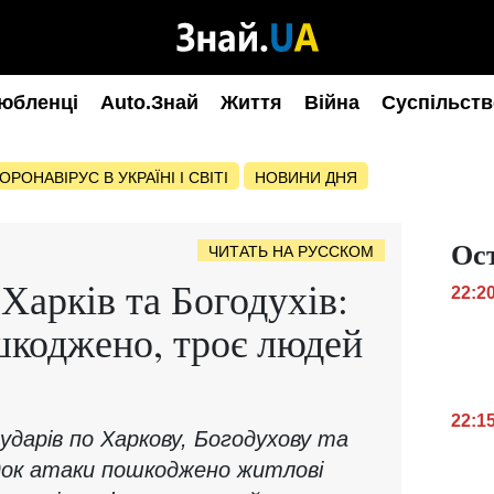
юбленці
Auto.Знай
Життя
Війна
Суспільств
ОРОНАВІРУС В УКРАЇНІ І СВІТІ
НОВИНИ ДНЯ
Ос
ЧИТАТЬ НА РУССКОМ
Харків та Богодухів:
22:2
шкоджено, троє людей
22:1
 ударів по Харкову, Богодухову та
док атаки пошкоджено житлові