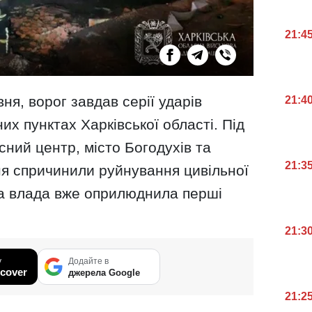
21:4
вня, ворог завдав серії ударів
21:4
их пунктах Харківської області. Під
ний центр, місто Богодухів та
21:3
я спричинили руйнування цивільної
ва влада вже оприлюднила перші
21:3
у
Додайте в
cover
джерела Google
21:2