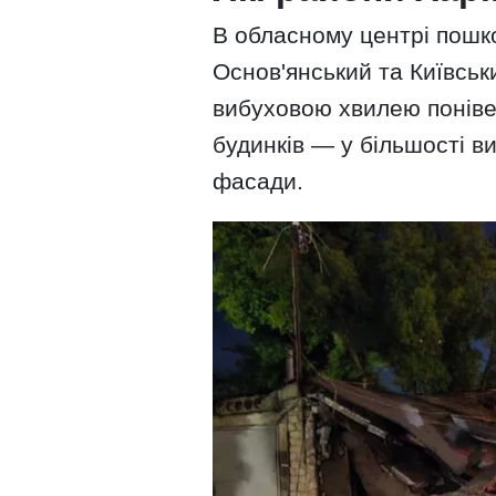
В обласному центрі пошк
Основ'янський та Київськ
вибуховою хвилею понів
будинків — у більшості в
фасади.