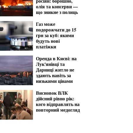
росіян: борошно,
олія та консерви —
що зникне з полиць
Газ може
подорожчати до 15
грн за куб: якими
будуть нові
платіжки
Оренда в Києві: на
Лук'янівці та
Дарниці житло не
здають навіть за
низькими цінами
Висновок ВЛК
дійсний рівно рік:
кого відправлять на
повторний медогляд