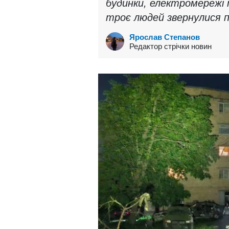
будинки, електромереж
троє людей звернулися п
Ярослав Степанов
Редактор стрічки новин