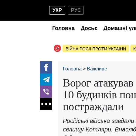
УКР
РУС
Головна
Досьє
Домашні ул
ВІЙНА РОСІЇ ПРОТИ УКРАЇНИ
К
Головна
Важливе
Ворог атакував 
10 будинків по
постраждали
Російські війська завдали
селищу Котляри. Внаслі