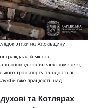
лідок атаки на Харківщину
постраждала й міська
вано пошкодження електромережі,
ського транспорту та одного зі
 служби вже працюють над
одухові та Котлярах