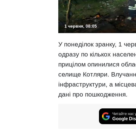
1 червня, 08:05
У понеділок зранку, 1 чер
одразу по кількох населен
прицілом опинилися облас
селище Котляри. Влучанн
інфраструктури, а місце
дані про пошкодження.
Читайте нас 
Google Dis