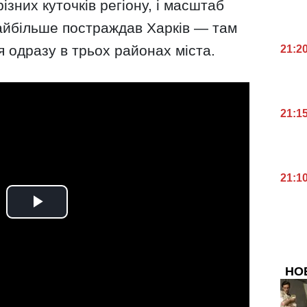
ізних куточків регіону, і масштаб
Найбільше постраждав Харків — там
 одразу в трьох районах міста.
21:2
21:1
21:1
НО