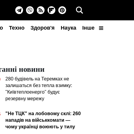
о
Техно
Здоров'я
Наука
Інше
танні новини
280 будівель на Теремках не
0
залишаться без тепла взимку:
"Київтеплоенерго" будує
резервну мережу
"Не ТЦК" на лобовому склі: 260
5
нападів на військкомати —
чому українці воюють у тилу