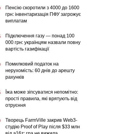
Пенсію скоротили з 4000 до 1600
0
грн: інвентаризація ПФУ загрожує
виплатам
Підключення газу — понад 100
5
000 грн: українцям назвали повну
вартість газифікації
Помилковий податок на
0
нерухомість: 60 днів до арешту
рахунків
Їжа може зіпсуватися непомітно:
5
прості правила, які врятують від
отруєння
Творець FarmVille закрив Web3-
0
студію Proof of Play після $33 млн
від a16z: гра не вижила