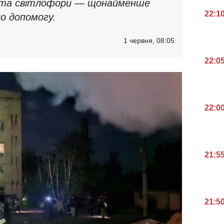
і та світлофори — щонайменше
22:1
о допомогу.
1 червня, 08:05
22:0
22:0
21:5
21:5