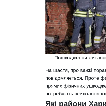
Пошкодження житлових
На щастя, про важкі пора
повідомляється. Проте ф
прямих фізичних ушкодже
потребують психологічної
Які райони Хар