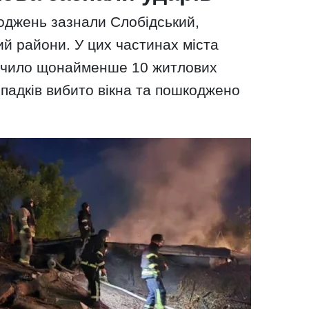
оджень зазнали Слобідський,
ий райони. У цих частинах міста
ечило щонайменше 10 житлових
ипадків вибито вікна та пошкоджено