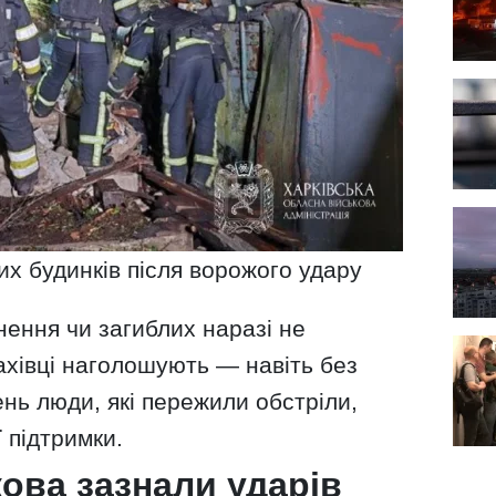
 будинків після ворожого удару
нення чи загиблих наразі не
ахівці наголошують — навіть без
нь люди, які пережили обстріли,
 підтримки.
кова зазнали ударів