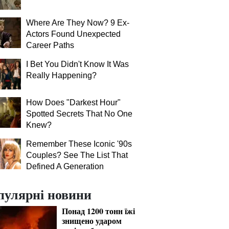
Where Are They Now? 9 Ex-
Actors Found Unexpected
Career Paths
I Bet You Didn't Know It Was
Really Happening?
How Does "Darkest Hour"
Spotted Secrets That No One
Knew?
Remember These Iconic '90s
Couples? See The List That
Defined A Generation
пулярні новини
Понад 1200 тонн їжі
знищено ударом