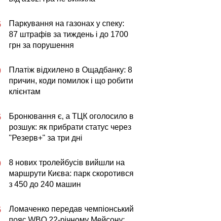
Паркування на газонах у спеку:
5
87 штрафів за тиждень і до 1700
грн за порушення
Платіж відхилено в Ощадбанку: 8
0
причин, коди помилок і що робити
клієнтам
Бронювання є, а ТЦК оголосило в
5
розшук: як прибрати статус через
"Резерв+" за три дні
8 нових тролейбусів вийшли на
0
маршрути Києва: парк скоротився
з 450 до 240 машин
Ломаченко передав чемпіонський
5
пояс WBO 22-річному Мейсону: