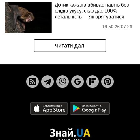
Дотик кажана вбиває навіть без
слідів укусу: сказ дає 100%
летальність — як врятуватися
19:50 26.07.26
Читати далі