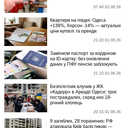
07:40 02.08.26
Квартири на півдні: Одеса
+138%, Херсон -14% — актуальні
ціни купівлі та оренди
21:20 01.08.26
Замінили паспорт за кордоном
на ID-картку: без оновлення
даних у ПФУ пенсію заблокують
21:10 01.08.26
Безпілотник влучив у ЖК
«Кадорр» в Аркадії Одеси: троє
постраждалих, серед них 18-
річний хлопець
20:15 01.08.26
9 загиблих, 28 поранених: РФ
атакувала Київ балістикою —