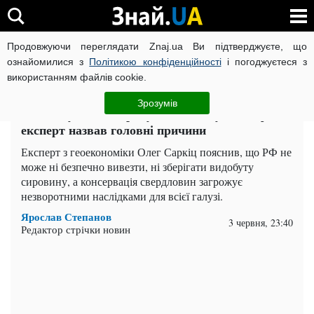
Продовжуючи переглядати Znaj.ua Ви підтверджуєте, що
ВІЙНА РОСІЇ ПРОТИ УКРАЇНИ
КОРОНАВІРУС В УКРАЇНІ І
ознайомилися з
Політикою конфіденційності
і погоджуєтеся з
використанням файлів cookie.
Головна
Важливе
ЧИТАТЬ НА РУССКОМ
Зрозумів
Росія змушена скорочувати видобуток нафти:
експерт назвав головні причини
Експерт з геоекономіки Олег Саркіц пояснив, що РФ не
може ні безпечно вивезти, ні зберігати видобуту
сировину, а консервація свердловин загрожує
незворотними наслідками для всієї галузі.
Ярослав Степанов
3 червня, 23:40
Редактор стрічки новин