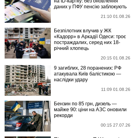
на ID-картку: без оновлення
даних у ПФУ пенсію заблокують
21:10 01.08.26
Безпілотник влучив у ЖК
«Кадорр» в Аркадії Одеси: троє
постраждалих, серед них 18-
річний хлопець
20:15 01.08.26
9 загиблих, 28 поранених: РФ
атакувала Київ балістикою —
наслідки удару
11:09 01.08.26
Бензин по 85 грн, дизель —
майже 90: ціни на АЗС оновили
рекорди
00:15 27.07.26