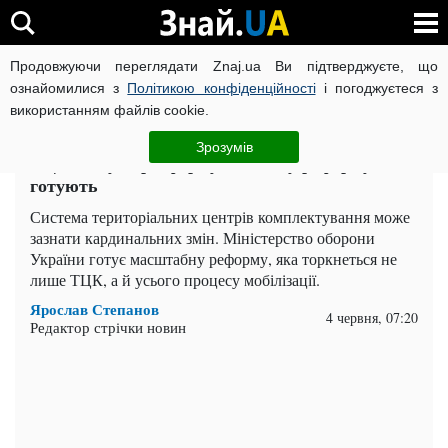
Продовжуючи переглядати Znaj.ua Ви підтверджуєте, що
ВІЙНА РОСІЇ ПРОТИ УКРАЇНИ
КОРОНАВІРУС В УКРАЇНІ І
ознайомилися з
Політикою конфіденційності
і погоджуєтеся з
використанням файлів cookie.
Головна
Важливе
ЧИТАТЬ НА РУССКОМ
Зрозумів
ТЦК можуть розформувати: яку реформу
готують
Система територіальних центрів комплектування може
зазнати кардинальних змін. Міністерство оборони
України готує масштабну реформу, яка торкнеться не
лише ТЦК, а й усього процесу мобілізації.
Ярослав Степанов
4 червня, 07:20
Редактор стрічки новин