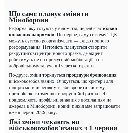
Що саме планує змінити
Міноборони
кілька
Реформа, яку готують у відомстві, передбачає
ключових напрямків
. По-перше, саму систему ТЦК
можуть суттєво реорганізувати — аж до повного
розформування. Натомість планується створити
рекрутингові центри нового зразка, де акцент
робитимуть не на примусовій мобілізації, а на
добровільному залученні через контракти.
процедури бронювання
По-друге, зміни торкнуться
військовозобов'язаних. Очікується, що критерії для
підприємств переглянуть, аби зробити систему
прозорішою та зменшити корупційні ризики. Як
повідомляють профільні видання з посиланням на
джерела в Міноборони, новий підхід має запрацювати
вже в червні 2026 року.
Які зміни чекають на
військовозобов'язаних з 1 червня