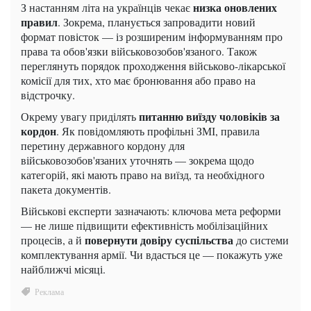
низка оновлених
З настанням літа на українців чекає
правил
. Зокрема, планується запровадити новий
формат повісток — із розширеним інформуванням про
права та обов'язки військовозобов'язаного. Також
переглянуть порядок проходження військово-лікарської
комісії для тих, хто має бронювання або право на
відстрочку.
питанню виїзду чоловіків за
Окрему увагу приділять
кордон
. Як повідомляють профільні ЗМІ, правила
перетину державного кордону для
військовозобов'язаних уточнять — зокрема щодо
категорій, які мають право на виїзд, та необхідного
пакета документів.
Військові експерти зазначають: ключова мета реформи
— не лише підвищити ефективність мобілізаційних
повернути довіру суспільства
процесів, а й
до системи
комплектування армії. Чи вдасться це — покажуть уже
найближчі місяці.