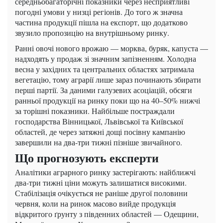
середньобагаторічні показники через несприятливі
погодні умови у низці регіонів. До того ж значна
частина продукції пішла на експорт, що додатково
звузило пропозицію на внутрішньому ринку.
Ранні овочі нового врожаю — морква, буряк, капуста —
надходять у продаж зі значним запізненням. Холодна
весна у західних та центральних областях затримала
вегетацію, тому аграрії лише зараз починають збирати
перші партії. За даними галузевих асоціацій, обсяги
ранньої продукції на ринку поки що на 40–50% нижчі
за торішні показники. Найбільше постраждали
господарства Вінницької, Львівської та Київської
областей, де через затяжні дощі посівну кампанію
завершили на два-три тижні пізніше звичайного.
Що прогнозують експерти
Аналітики аграрного ринку застерігають: найближчі
два-три тижні ціни можуть залишатися високими.
Стабілізація очікується не раніше другої половини
червня, коли на ринок масово вийде продукція
відкритого ґрунту з південних областей — Одещини,