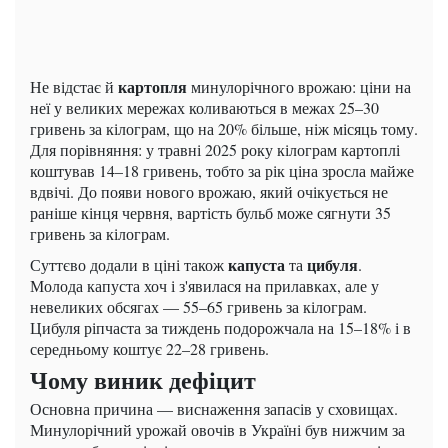
картопля
Не відстає й
минулорічного врожаю: ціни на
неї у великих мережах коливаються в межах 25–30
гривень за кілограм, що на 20% більше, ніж місяць тому.
Для порівняння: у травні 2025 року кілограм картоплі
коштував 14–18 гривень, тобто за рік ціна зросла майже
вдвічі. До появи нового врожаю, який очікується не
раніше кінця червня, вартість бульб може сягнути 35
гривень за кілограм.
капуста
цибуля
Суттєво додали в ціні також
та
.
Молода капуста хоч і з'явилася на прилавках, але у
невеликих обсягах — 55–65 гривень за кілограм.
Цибуля ріпчаста за тиждень подорожчала на 15–18% і в
середньому коштує 22–28 гривень.
Чому виник дефіцит
Основна причина — виснаження запасів у сховищах.
Минулорічний урожай овочів в Україні був нижчим за