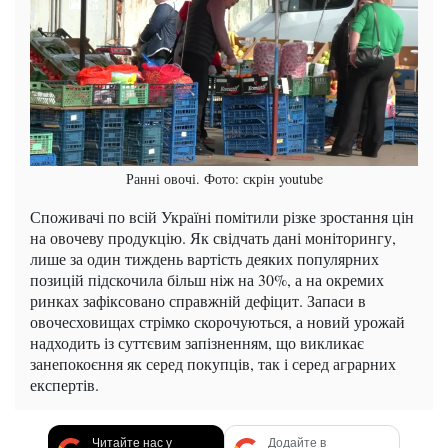
Ранні овочі. Фото: скрін youtube
Споживачі по всій Україні помітили різке зростання цін
на овочеву продукцію. Як свідчать дані моніторингу,
лише за один тиждень вартість деяких популярних
позицій підскочила більш ніж на 30%, а на окремих
ринках зафіксовано справжній дефіцит. Запаси в
овочесховищах стрімко скорочуються, а новий урожай
надходить із суттєвим запізненням, що викликає
занепокоєння як серед покупців, так і серед аграрних
експертів.
Читайте нас у
Додайте в