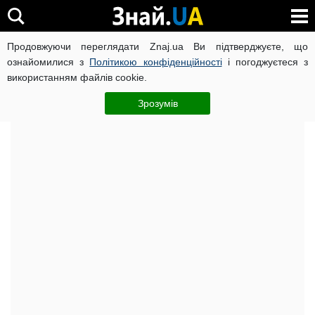
Продовжуючи переглядати Znaj.ua Ви підтверджуєте, що
ВІЙНА РОСІЇ ПРОТИ УКРАЇНИ
КОРОНАВІРУС В УКРАЇНІ І
ознайомилися з
Політикою конфіденційності
і погоджуєтеся з
використанням файлів cookie.
Головна
Важливе
ЧИТАТЬ НА РУССКОМ
Зрозумів