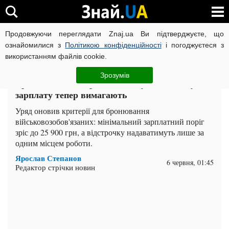
Продовжуючи переглядати Znaj.ua Ви підтверджуєте, що
ВІЙНА РОСІЇ ПРОТИ УКРАЇНИ
КОРОНАВІРУС В УКРАЇНІ І
ознайомилися з
Політикою конфіденційності
і погоджуєтеся з
використанням файлів cookie.
Головна
Важливе
ЧИТАТЬ НА РУССКОМ
Зрозумів
Бронювання подорожчало: яку мінімальну
зарплату тепер вимагають
Уряд оновив критерії для бронювання
військовозобов'язаних: мінімальний зарплатний поріг
зріс до 25 900 грн, а відстрочку надаватимуть лише за
одним місцем роботи.
Ярослав Степанов
6 червня, 01:45
Редактор стрічки новин