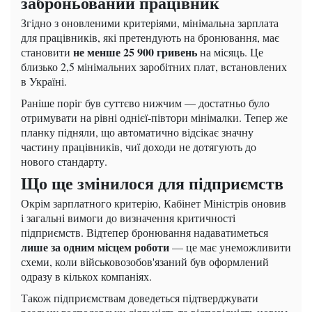
заброньований працівник
Згідно з оновленими критеріями, мінімальна зарплата
для працівників, які претендують на бронювання, має
не менше 25 900 гривень
становити
на місяць. Це
близько 2,5 мінімальних заробітних плат, встановлених
в Україні.
Раніше поріг був суттєво нижчим — достатньо було
отримувати на рівні однієї-півтори мінімалки. Тепер же
планку підняли, що автоматично відсікає значну
частину працівників, чиї доходи не дотягують до
нового стандарту.
Що ще змінилося для підприємств
Окрім зарплатного критерію, Кабінет Міністрів оновив
і загальні вимоги до визначення критичності
підприємств. Відтепер бронювання надаватиметься
лише за одним місцем роботи
— це має унеможливити
схеми, коли військовозобов'язаний був оформлений
одразу в кількох компаніях.
Також підприємствам доведеться підтверджувати