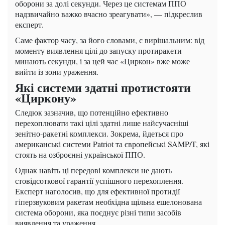
оборони за долі секунди. Через це системам ППО
надзвичайно важко вчасно зреагувати», — підкреслив
експерт.
Саме фактор часу, за його словами, є вирішальним: від
моменту виявлення цілі до запуску протиракети
минають секунди, і за цей час «Циркон» вже може
вийти із зони ураження.
Які системи здатні протистояти
«Циркону»
Следюк зазначив, що потенційно ефективно
перехоплювати такі цілі здатні лише найсучасніші
зенітно-ракетні комплекси. Зокрема, йдеться про
американські системи Patriot та європейські SAMP/T, які
стоять на озброєнні української ППО.
Однак навіть ці передові комплекси не дають
стовідсоткової гарантії успішного перехоплення.
Експерт наголосив, що для ефективної протидії
гіперзвуковим ракетам необхідна щільна ешелонована
система оборони, яка поєднує різні типи засобів
виявлення та ураження.