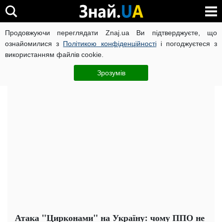
Продовжуючи переглядати Znaj.ua Ви підтверджуєте, що
ВІЙНА РОСІЇ ПРОТИ УКРАЇНИ
КОРОНАВІРУС В УКРАЇНІ І
ознайомилися з
Політикою конфіденційності
і погоджуєтеся з
використанням файлів cookie.
Головна
Важливе
ЧИТАТЬ НА РУССКОМ
Зрозумів
Атака "Цирконами" на Україну: чому ППО не