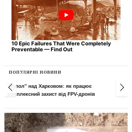
10 Epic Failures That Were Completely
Preventable — Find Out
ПОПУЛЯРНІ НОВИНИ
Оплата комуналки в "Ощадбанку": можна
залишитися без грошей і з боргами