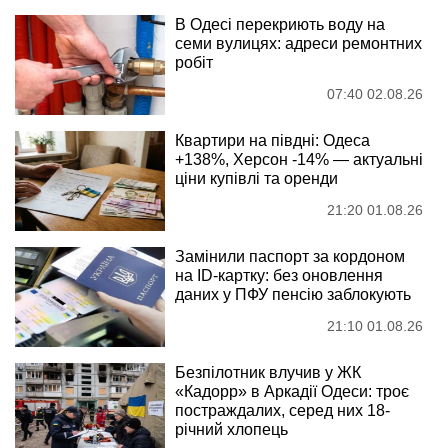
В Одесі перекриють воду на
семи вулицях: адреси ремонтних
робіт
07:40 02.08.26
Квартири на півдні: Одеса
+138%, Херсон -14% — актуальні
ціни купівлі та оренди
21:20 01.08.26
Замінили паспорт за кордоном
на ID-картку: без оновлення
даних у ПФУ пенсію заблокують
21:10 01.08.26
Безпілотник влучив у ЖК
«Кадорр» в Аркадії Одеси: троє
постраждалих, серед них 18-
річний хлопець