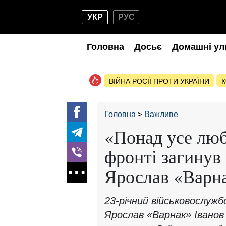
УКР
РУС
Головна
Досьє
Домашні ул
ВІЙНА РОСІЇ ПРОТИ УКРАЇНИ
К
Головна
Важливе
«Понад усе люб
фронті загинув
Ярослав «Варна
23-річний військовослуж
Ярослав «Варнак» Іванов 