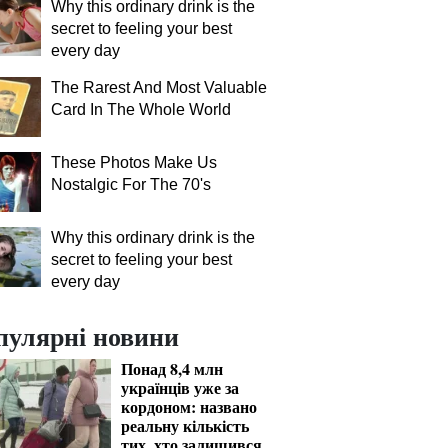
Why this ordinary drink is the
secret to feeling your best
every day
The Rarest And Most Valuable
Card In The Whole World
These Photos Make Us
Nostalgic For The 70's
Why this ordinary drink is the
secret to feeling your best
every day
пулярні новини
Понад 8,4 млн
українців уже за
кордоном: названо
реальну кількість
тих, хто залишився