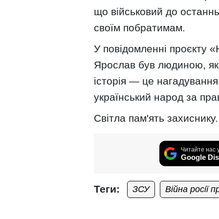
що військовий до останнь
своїм побратимам.
У повідомленні проєкту «
Ярослав був людиною, як
історія — це нагадування
український народ за пра
Світла пам'ять захиснику.
Читайте нас 
Google Dis
Теги:
ЗСУ
Війна росії 