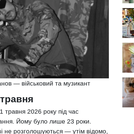
анов — військовий та музикант
 травня
1 травня 2026 року під час
ання. Йому було лише 23 роки.
і не розголошуються — утім відомо,