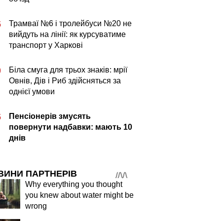
Трамваї №6 і тролейбуси №20 не
5
вийдуть на лінії: як курсуватиме
транспорт у Харкові
Біла смуга для трьох знаків: мрії
0
Овнів, Дів і Риб здійсняться за
однієї умови
Пенсіонерів змусять
5
повернути надбавки: мають 10
днів
ВИНИ ПАРТНЕРІВ
Why everything you thought
you knew about water might be
wrong