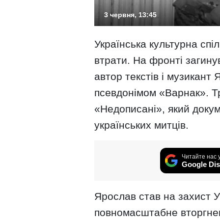
3 червня, 13:45
Українська культурна спі
втрати. На фронті загину
автор текстів і музикант 
псевдонімом «Варнак». Тр
«Недописані», який доку
українських митців.
Читайте нас 
Google Dis
Ярослав став на захист У
повномасштабне вторгнен