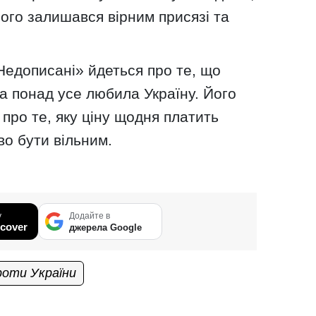
ого залишався вірним присязі та
Недописані» йдеться про те, що
а понад усе любила Україну. Його
 про те, яку ціну щодня платить
во бути вільним.
у
Додайте в
cover
джерела Google
проти України