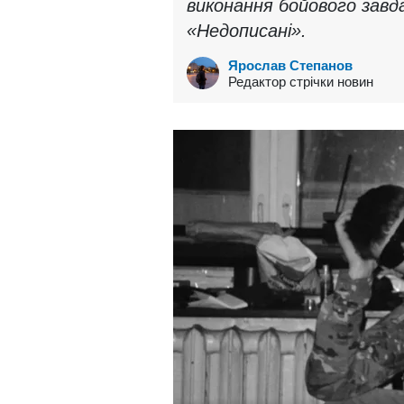
виконання бойового завд
«Недописані».
Ярослав Степанов
Редактор стрічки новин