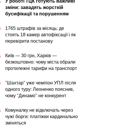
У роботі ТЦК готують важливі
5
зміни: завадять жорсткій
бусифікації та порушенням
1765 штрафів за місяць: де
0
стоять 18 камер автофіксації і як
перевірити постанову
Київ — 30 грн, Харків —
5
безкоштовно: чому міста обрали
протилежні тарифи на транспорт
"Шахтар" уже чемпіон УПЛ після
0
одного туру: Леоненко пояснив,
чому "Динамо" не конкурент
Комуналку не відключать через
5
чужі борги: платіжки кардинально
зміняться