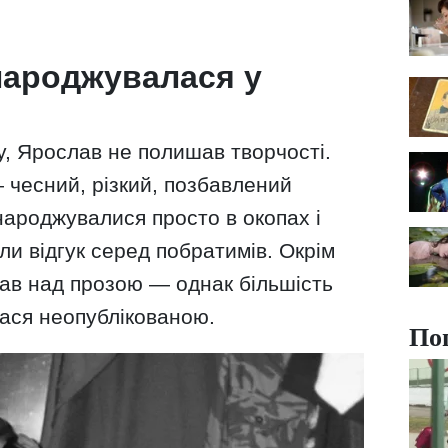
 народжувалася у
, Ярослав не полишав творчості.
— чесний, різкий, позбавлений
народжувалися просто в окопах і
и відгук серед побратимів. Окрім
ав над прозою — однак більшість
лася неопублікованою.
По