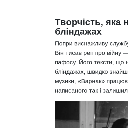
Творчість, яка
бліндажах
Попри виснажливу службу
Він писав реп про війну 
пафосу. Його тексти, що 
бліндажах, швидко знайшл
музики, «Варнак» працюв
написаного так і залиши