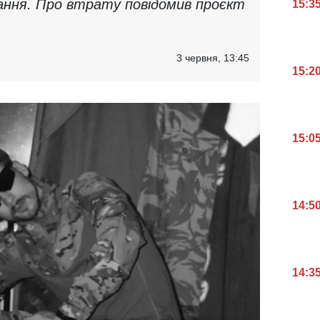
ання. Про втрату повідомив проєкт
15:3
3 червня, 13:45
15:2
15:0
14:5
14:3