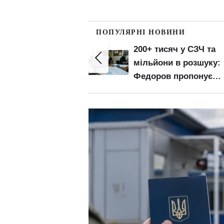
ПОПУЛЯРНІ НОВИНИ
,4 млн українців
200+ тисяч у СЗЧ та
кордоном:
мільйони в розшуку:
 реальну
Федоров пропонує
ь тих, хто
поетапний призов
вся