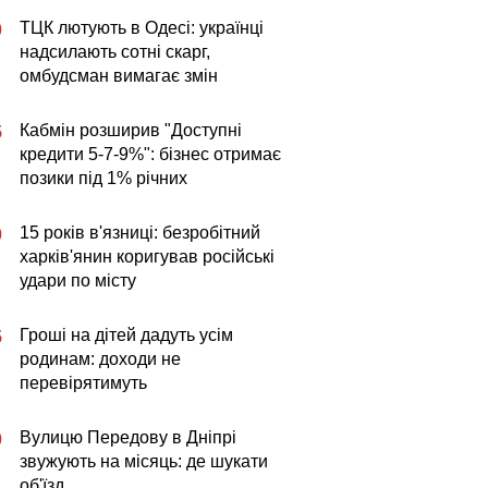
ТЦК лютують в Одесі: українці
0
надсилають сотні скарг,
омбудсман вимагає змін
Кабмін розширив "Доступні
5
кредити 5-7-9%": бізнес отримає
позики під 1% річних
15 років в'язниці: безробітний
0
харків'янин коригував російські
удари по місту
Гроші на дітей дадуть усім
5
родинам: доходи не
перевірятимуть
Вулицю Передову в Дніпрі
0
звужують на місяць: де шукати
об'їзд