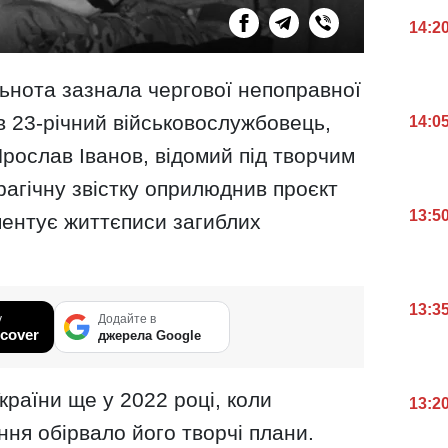
14:2
льнота зазнала чергової непоправної
в 23-річний військовослужбовець,
14:0
Ярослав Іванов, відомий під творчим
агічну звістку оприлюднив проєкт
13:5
ментує життєписи загиблих
13:3
у
Додайте в
cover
джерела Google
країни ще у 2022 році, коли
13:2
ня обірвало його творчі плани.