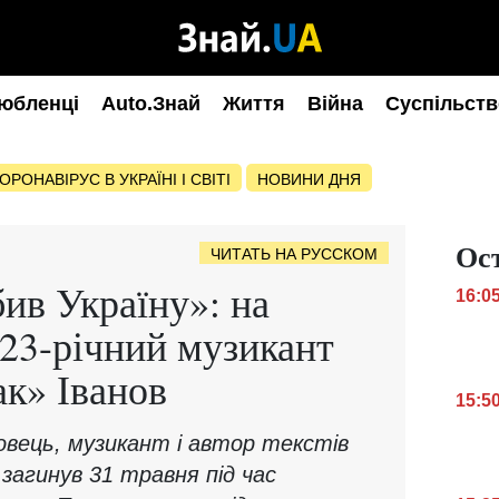
юбленці
Auto.Знай
Життя
Війна
Суспільств
ОРОНАВІРУС В УКРАЇНІ І СВІТІ
НОВИНИ ДНЯ
Ос
ЧИТАТЬ НА РУССКОМ
ив Україну»: на
16:0
 23-річний музикант
к» Іванов
15:5
бовець, музикант і автор текстів
загинув 31 травня під час