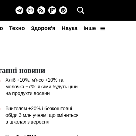
о
Техно
Здоров'я
Наука
Інше
танні новини
Хліб +10%, м'ясо +10% та
5
молочка +7%: якими будуть ціни
на продукти восени
Вчителям +20% і безкоштовні
0
обіди 3 млн учням: що зміниться
в школах з вересня