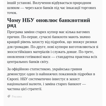
іншій установі. Вилучення відбувається природним
шляхом — через каси банків під час інкасації торгових
точок.
Чому НБУ оновлює банкнотний
ряд
Програма заміни старих купюр має кілька вагомих
причин. По-перше, сучасні банкноти мають значно
кращий рівень захисту від підробок, що знижує ризики
для громадян. По-друге, нові купюри виготовляються зі
зносостійкіших матеріалів і служать довше. По-третє,
оновлення готівкової маси — стандартна практика всіх
центральних банків світу.
За офіційною статистикою, українська гривня
демонструє один із найнижчих показників підробки в
Європі. НБУ систематично інвестує в захист
національної валюти, і заміна старих банкнот —
частина цієї стратегії.