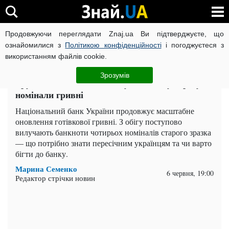
Продовжуючи переглядати Znaj.ua Ви підтверджуєте, що
ВІЙНА РОСІЇ ПРОТИ УКРАЇНИ
КОРОНАВІРУС В УКРАЇНІ І
ознайомилися з
Політикою конфіденційності
і погоджуєтеся з
використанням файлів cookie.
Головна
Важливе
ЧИТАТЬ НА РУССКОМ
Зрозумів
Трусіть гаманці: НБУ вилучає з обігу одразу 4
номінали гривні
Національний банк України продовжує масштабне
оновлення готівкової гривні. З обігу поступово
вилучають банкноти чотирьох номіналів старого зразка
— що потрібно знати пересічним українцям та чи варто
бігти до банку.
Марина Семенко
6 червня, 19:00
Редактор стрічки новин