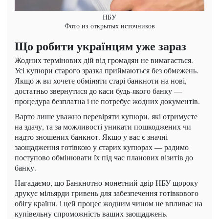
НБУ
Фото из открытых источников
Що робити українцям уже зараз
Жодних термінових дій від громадян не вимагається.
Усі купюри старого зразка приймаються без обмежень.
Якщо ж ви хочете обміняти старі банкноти на нові,
достатньо звернутися до каси будь-якого банку —
процедура безплатна і не потребує жодних документів.
Варто лише уважно перевіряти купюри, які отримуєте
на здачу, та за можливості уникати пошкоджених чи
надто зношених банкнот. Якщо у вас є значні
заощадження готівкою у старих купюрах — радимо
поступово обмінювати їх під час планових візитів до
банку.
Нагадаємо, що Банкнотно-монетний двір НБУ щороку
друкує мільярди гривень для забезпечення готівкового
обігу країни, і цей процес жодним чином не впливає на
купівельну спроможність ваших заощаджень.