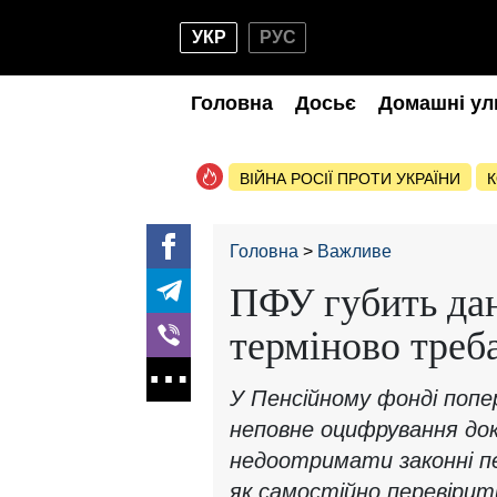
УКР
РУС
Головна
Досьє
Домашні ул
ВІЙНА РОСІЇ ПРОТИ УКРАЇНИ
К
Головна
Важливе
ПФУ губить дан
терміново треб
У Пенсійному фонді попер
неповне оцифрування док
недоотримати законні пен
як самостійно перевірит