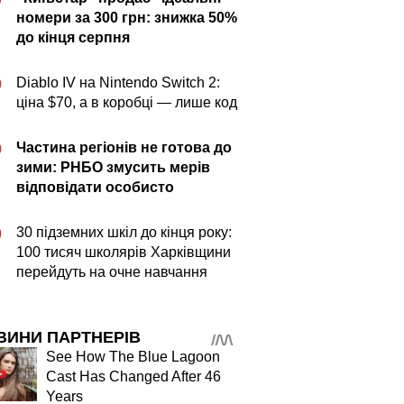
номери за 300 грн: знижка 50%
до кінця серпня
Diablo IV на Nintendo Switch 2:
0
ціна $70, а в коробці — лише код
Частина регіонів не готова до
0
зими: РНБО змусить мерів
відповідати особисто
30 підземних шкіл до кінця року:
0
100 тисяч школярів Харківщини
перейдуть на очне навчання
ВИНИ ПАРТНЕРІВ
See How The Blue Lagoon
Cast Has Changed After 46
Years