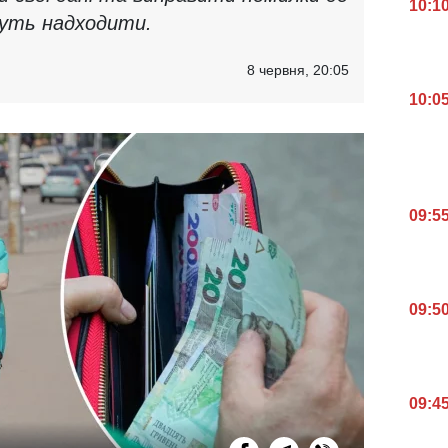
10:1
нуть надходити.
8 червня, 20:05
10:0
09:5
09:5
09:4