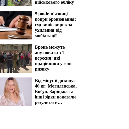
військового обліку
5 років в'язниці
попри бронювання:
суд виніс вирок за
ухилення від
мобілізації
Бронь можуть
анулювати з 1
вересня: які
працівники у зоні
ризику
Від мінус 6 до мінус
40 кг: Могилевська,
Бобул, Заріцька та
інші зірки показали
результати
схуднення