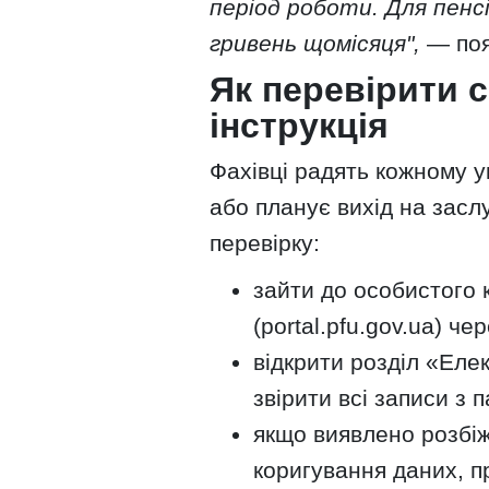
період роботи. Для пенсі
гривень щомісяця",
— поя
Як перевірити 
інструкція
Фахівці радять кожному у
або планує вихід на засл
перевірку:
зайти до особистого 
(portal.pfu.gov.ua) ч
відкрити розділ «Еле
звірити всі записи з 
якщо виявлено розбіж
коригування даних, п