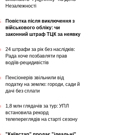
Незалежності
Повістка після виключення з
5
військового обліку: чи
законний штраф ТЦК за неявку
24 штрафи за рік без наслідків:
0
Рада хоче позбавляти прав
водіїв-рецидивістів
Пенсіонерів звільнили від
0
податку на землю: городи, сади й
дачі без сплати
1,8 млн глядачів за тур: УПЛ
0
встановила рекорд
телепереглядів на старті сезону
"Київстар" продає "ідеальні"
0