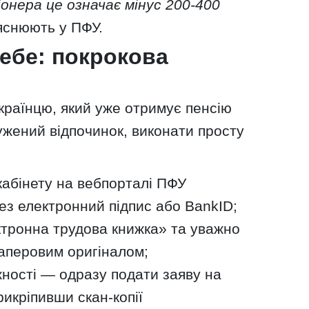
онера це означає мінус 200-400
снюють у ПФУ.
себе: покрокова
країнцю, який уже отримує пенсію
ужений відпочинок, виконати просту
кабінету на вебпорталі ПФУ
ерез електронний підпис або BankID;
ктронна трудова книжка» та уважно
паперовим оригіналом;
ності — одразу подати заяву на
рикріпивши скан-копії