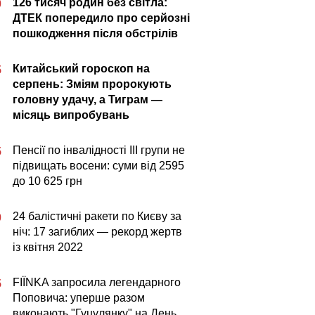
126 тисяч родин без світла:
0
ДТЕК попередило про серйозні
пошкодження після обстрілів
Китайський гороскоп на
5
серпень: Зміям пророкують
головну удачу, а Тиграм —
місяць випробувань
Пенсії по інвалідності III групи не
5
підвищать восени: суми від 2595
до 10 625 грн
24 балістичні ракети по Києву за
0
ніч: 17 загиблих — рекорд жертв
із квітня 2022
FIÏNKA запросила легендарного
5
Поповича: уперше разом
виконають "Гуцулянку" на День