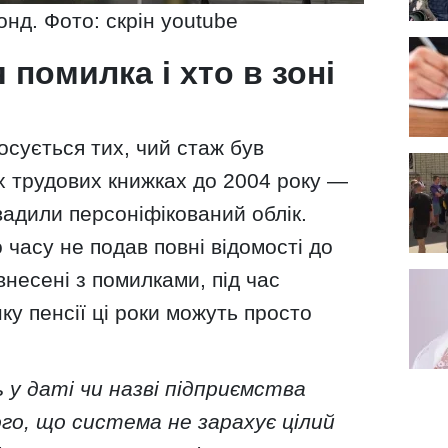
нд. Фото: скрін youtube
 помилка і хто в зоні
сується тих, чий стаж був
х трудових книжках до 2004 року —
вадили персоніфікований облік.
часу не подав повні відомості до
внесені з помилками, під час
у пенсії ці роки можуть просто
 у даті чи назві підприємства
го, що система не зарахує цілий