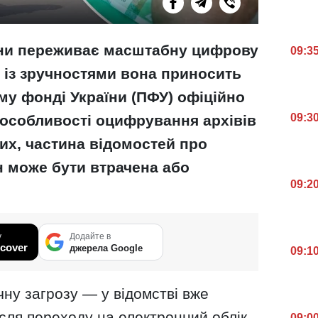
їни переживає масштабну цифрову
09:3
 із зручностями вона приносить
му фонді України (ПФУ) офіційно
09:3
і особливості оцифрування архівів
них, частина відомостей про
 може бути втрачена або
09:2
у
Додайте в
cover
джерела Google
09:1
чну загрозу — у відомстві вже
ісля переходу на електронний облік
09:0