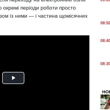
 окремі періоди роботи просто
азом із ними — і частина щомісячних
08:5
08:4
08:3
НО