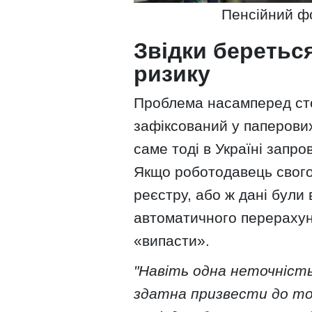
Пенсійний фо
Звідки береться
ризику
Проблема насамперед сто
зафіксований у паперови
саме тоді в Україні запро
Якщо роботодавець свого 
реєстру, або ж дані були 
автоматичного перерахунк
«випасти».
"Навіть одна неточність
здатна призвести до то