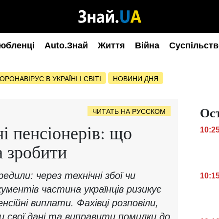
юбленці
Auto.Знай
Життя
Війна
Суспільств
ОРОНАВІРУС В УКРАЇНІ І СВІТІ
НОВИНИ ДНЯ
Ос
ЧИТАТЬ НА РУССКОМ
і пенсіонерів: що
10:2
а зробити
едили: через технічні збої чи
10:1
ументів частина українців ризикує
сійні виплати. Фахівці розповіли,
и свої дані та виправити помилки до