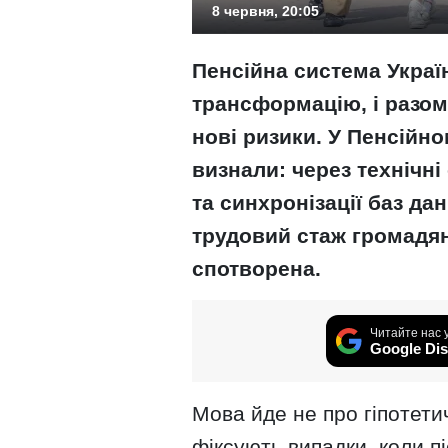
8 червня, 20:05
Пенсійна система Укра
трансформацію, і разом
нові ризики. У Пенсійно
визнали: через технічн
та синхронізації баз да
трудовий стаж громадян
спотворена.
Читайте нас 
Google Dis
Мова йде не про гіпотети
фіксують випадки, коли п