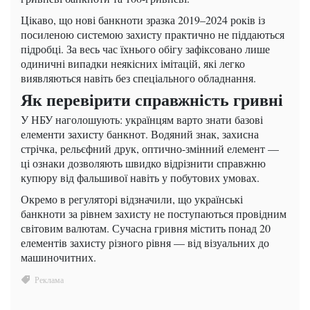
Цікаво, що нові банкноти зразка 2019–2024 років із
посиленою системою захисту практично не піддаються
підробці. За весь час їхнього обігу зафіксовано лише
одиничні випадки неякісних імітацій, які легко
виявляються навіть без спеціального обладнання.
Як перевірити справжність гривні
У НБУ наголошують: українцям варто знати базові
елементи захисту банкнот. Водяний знак, захисна
стрічка, рельєфний друк, оптично-змінний елемент —
ці ознаки дозволяють швидко відрізнити справжню
купюру від фальшивої навіть у побутових умовах.
Окремо в регуляторі відзначили, що українські
банкноти за рівнем захисту не поступаються провідним
світовим валютам. Сучасна гривня містить понад 20
елементів захисту різного рівня — від візуальних до
машиночитних.