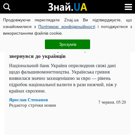
Продовжуючи переглядати Znaj.ua Ви підтверджуєте, що
ВІЙНА РОСІЇ ПРОТИ УКРАЇНИ
КОРОНАВІРУС В УКРАЇНІ І
ознайомилися з
Політикою конфіденційності
і погоджуєтеся з
використанням файлів cookie.
Головна
Важливе
ЧИТАТЬ НА РУССКОМ
Зрозумів
Швидко міняйте євро: НБУ терміново
звернувся до українців
Національний банк України оприлюднив свіжі дані
щодо фальшивомонетництва. Українська гривня
виявилася значно захищенішою за євро — рівень
підробок національної валюти в рази нижчий, ніж у
країнах єврозони.
Ярослав Степанов
7 червня, 05:20
Редактор стрічки новин