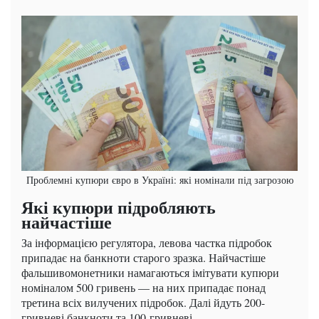
Проблемні купюри євро в Україні: які номінали під загрозою
Які купюри підробляють
найчастіше
За інформацією регулятора, левова частка підробок
припадає на банкноти старого зразка. Найчастіше
фальшивомонетники намагаються імітувати купюри
номіналом 500 гривень — на них припадає понад
третина всіх вилучених підробок. Далі йдуть 200-
гривневі банкноти та 100-гривневі.