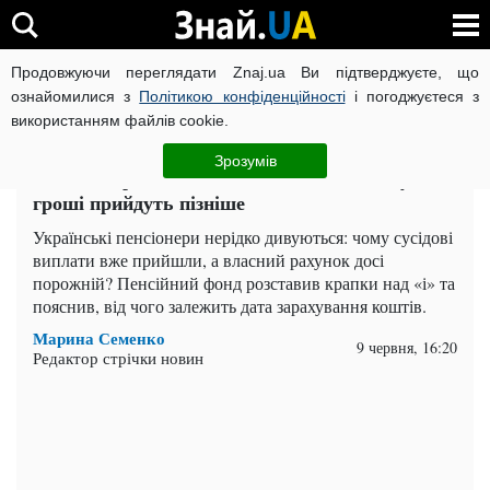
Продовжуючи переглядати Znaj.ua Ви підтверджуєте, що
ВІЙНА РОСІЇ ПРОТИ УКРАЇНИ
КОРОНАВІРУС В УКРАЇНІ І
ознайомилися з
Політикою конфіденційності
і погоджуєтеся з
використанням файлів cookie.
Головна
Важливе
ЧИТАТЬ НА РУССКОМ
Зрозумів
Пенсію отримають не всі одночасно: кому
гроші прийдуть пізніше
Українські пенсіонери нерідко дивуються: чому сусідові
виплати вже прийшли, а власний рахунок досі
порожній? Пенсійний фонд розставив крапки над «і» та
пояснив, від чого залежить дата зарахування коштів.
Марина Семенко
9 червня, 16:20
Редактор стрічки новин