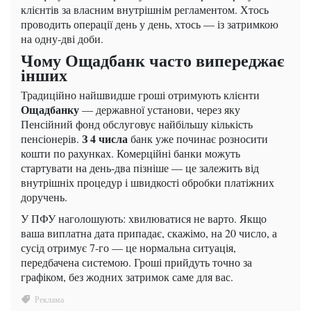
клієнтів за власним внутрішнім регламентом. Хтось
проводить операції день у день, хтось — із затримкою
на одну-дві доби.
Чому Ощадбанк часто випереджає
інших
Традиційно найшвидше гроші отримують клієнти
Ощадбанку
— державної установи, через яку
Пенсійний фонд обслуговує найбільшу кількість
З 4 числа
пенсіонерів.
банк уже починає розносити
кошти по рахунках. Комерційні банки можуть
стартувати на день-два пізніше — це залежить від
внутрішніх процедур і швидкості обробки платіжних
доручень.
У ПФУ наголошують: хвилюватися не варто. Якщо
ваша виплатна дата припадає, скажімо, на 20 число, а
сусід отримує 7-го — це нормальна ситуація,
передбачена системою. Гроші прийдуть точно за
графіком, без жодних затримок саме для вас.