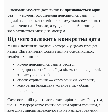
призначається один
Ключовий момент: дата виплати
раз
— у момент оформлення пенсійної справи — і
надалі залишається незмінною. Тому якщо вам виплати
призначено на 12 число, а сусідові — на 6, різниця
зберігатиметься місяць за місяцем.
Від чого залежить конкретна дата
У ПФУ пояснили: жодної «лотереї» у цьому процесі
немає. Дата виплати формується на основі кількох
технічних чинників:
номер пенсійної справи в реєстрі;
вид призначеної пенсії (за віком, по інвалідності,
за вислугою років);
спосіб отримання — через банк чи Укрпошту;
конкретна банківська установа, яку обрав
пенсіонер.
Саме останній пункт часто стає вирішальним. Річ у тім,
що ПФУ перераховує кошти банкам одним траншем, а
вже фінустанови зараховують їх на карткові рахунки