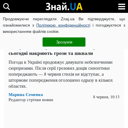
Продовжуючи переглядати Znaj.ua Ви підтверджуєте, що
ВІЙНА РОСІЇ ПРОТИ УКРАЇНИ
КОРОНАВІРУС В УКРАЇНІ І
ознайомилися з
Політикою конфіденційності
і погоджуєтеся з
використанням файлів cookie.
Головна
Важливе
ЧИТАТЬ НА РУССКОМ
Зрозумів
Штормове попередження по всій Україні: кого
сьогодні накриють грози та шквали
Погода в Україні продовжує дивувати небезпечними
сюрпризами. Після серії грозових дощів синоптики
попереджають — 8 червня стихія не відступає, а
штормове попередження оголошено одразу в кількох
областях.
Марина Семенко
8 червня, 10:13
Редактор стрічки новин