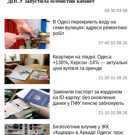
ДПСУ запустила особистий кабінет
04:30 03.08
В Одесі перекриють воду на
семи вулицях: адреси ремонтних
робіт
07:40 02.08.26
Квартири на півдні: Одеса
+138%, Херсон -14% — актуальні
ціни купівлі та оренди
21:20 01.08.26
Замінили паспорт за кордоном
на ID-картку: без оновлення
даних у ПФУ пенсію заблокують
21:10 01.08.26
Безпілотник влучив у ЖК
«Кадорр» в Аркадії Одеси: троє