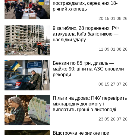
постраждалих, серед них 18-
річний хлопець
20:15 01.08.26
9 загиблих, 28 поранених: РФ
атакувала Київ балістикою —
наслідки удару
11:09 01.08.26
Бензин по 85 грн, дизель —
майже 90: ціни на АЗС оновили
рекорди
00:15 27.07.26
Пільги на дрова: ПФУ перевірить
міжнародну допомогу і
виплатить гроші в листопаді
23:05 26.07.26
Відстрочка не зникне при