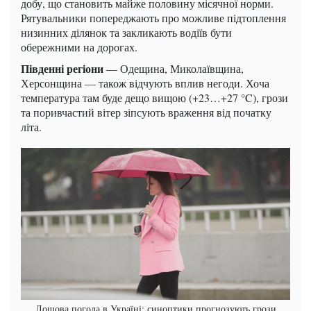
добу, що становить майже половину місячної норми.
Рятувальники попереджають про можливе підтоплення
низинних ділянок та закликають водіїв бути
обережними на дорогах.
Південні регіони
— Одещина, Миколаївщина,
Херсонщина — також відчують вплив негоди. Хоча
температура там буде дещо вищою (+23…+27 °C), грози
та поривчастий вітер зіпсують враження від початку
літа.
Дощова погода в Україні: синоптики прогнозують грози