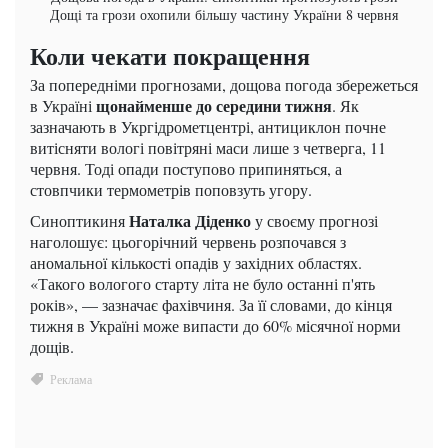
Дощі та грози охопили більшу частину України 8 червня
Коли чекати покращення
За попередніми прогнозами, дощова погода збережеться
щонайменше до середини тижня
в Україні
. Як
зазначають в Укргідрометцентрі, антициклон почне
витісняти вологі повітряні маси лише з четверга, 11
червня. Тоді опади поступово припиняться, а
стовпчики термометрів поповзуть угору.
Наталка Діденко
Синоптикиня
у своєму прогнозі
наголошує: цьогорічний червень розпочався з
аномальної кількості опадів у західних областях.
«Такого вологого старту літа не було останні п'ять
років», — зазначає фахівчиня. За її словами, до кінця
тижня в Україні може випасти до 60% місячної норми
дощів.