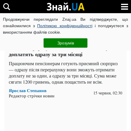
Продовжуючи переглядати Znaj.ua Ви підтверджуєте, що
ВІЙНА РОСІЇ ПРОТИ УКРАЇНИ
КОРОНАВІРУС В УКРАЇНІ І
ознайомилися з
Політикою конфіденційності
і погоджуєтеся з
використанням файлів cookie.
Головна
Важливе
ЧИТАТЬ НА РУССКОМ
Зрозумів
Пенсію перерахують заднім числом: кому
доплатять одразу за три місяці
Працюючим пенсіонерам готують приємний сюрприз
— одразу після перерахунку вони зможуть отримати
доплату не за один, а одразу за три місяці. Сума може
сягати 1200 гривень, однак пощастить не всім.
Ярослав Степанов
15 червня, 02:30
Редактор стрічки новин