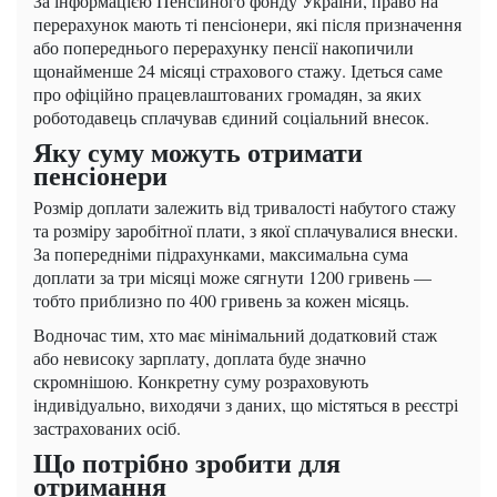
За інформацією Пенсійного фонду України, право на
перерахунок мають ті пенсіонери, які після призначення
або попереднього перерахунку пенсії накопичили
щонайменше 24 місяці страхового стажу. Ідеться саме
про офіційно працевлаштованих громадян, за яких
роботодавець сплачував єдиний соціальний внесок.
Яку суму можуть отримати
пенсіонери
Розмір доплати залежить від тривалості набутого стажу
та розміру заробітної плати, з якої сплачувалися внески.
За попередніми підрахунками, максимальна сума
доплати за три місяці може сягнути 1200 гривень —
тобто приблизно по 400 гривень за кожен місяць.
Водночас тим, хто має мінімальний додатковий стаж
або невисоку зарплату, доплата буде значно
скромнішою. Конкретну суму розраховують
індивідуально, виходячи з даних, що містяться в реєстрі
застрахованих осіб.
Що потрібно зробити для
отримання