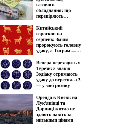
газового
обладнання: що
перевіряють
газовики
Китайський
гороскоп на
серпень: Зміям
пророкують головну
удачу, а Тиграм —
місяць випробувань
Венера переходить у
Терези: 5 знаків
Зодіаку отримають
удачу до вересня, а 3
— у зоні ризику
Оренда в Києві: на
Лук'янівці та
Дарниці житло не
здають навіть за
низькими цінами