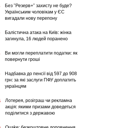
Без "Резерв+" захисту не буде?
5
Українським чоловікам у ЄС
вигадали нову перепону
Балістична атака на Київ: жінка
0
загинула, 16 людей поранено
Ви могли переплатити податки: як
5
повернути гроші
Надбавка до пенсії від 597 до 908
0
грн: за які заслуги ПФУ доплатить
українцям
Лотерея, розіграш чи рекламна
5
акція: якими призами доведеться
поділитися з державою
Quake: безкоштовне доповнення
0