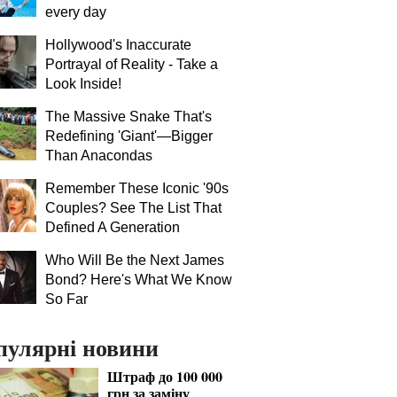
every day
Hollywood's Inaccurate
Portrayal of Reality - Take a
Look Inside!
The Massive Snake That's
Redefining 'Giant'—Bigger
Than Anacondas
Remember These Iconic '90s
Couples? See The List That
Defined A Generation
Who Will Be the Next James
Bond? Here's What We Know
So Far
пулярні новини
Штраф до 100 000
грн за заміну