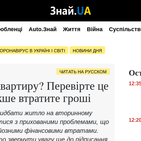
юбленці
Auto.Знай
Життя
Війна
Суспільств
ОРОНАВІРУС В УКРАЇНІ І СВІТІ
НОВИНИ ДНЯ
Ос
ЧИТАТЬ НА РУССКОМ
квартиру? Перевірте це
12:3
кше втратите гроші
придбати житло на вторинному
12:2
утися з прихованими проблемами, що
йозними фінансовими втратами.
то звернути увагу ще до підписання