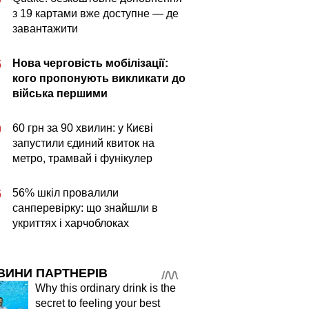
з 19 картами вже доступне — де
завантажити
Нова черговість мобілізації:
5
кого пропонують викликати до
війська першими
60 грн за 90 хвилин: у Києві
0
запустили єдиний квиток на
метро, трамвай і фунікулер
56% шкіл провалили
5
санперевірку: що знайшли в
укриттях і харчоблоках
ВИНИ ПАРТНЕРІВ
Why this ordinary drink is the
secret to feeling your best