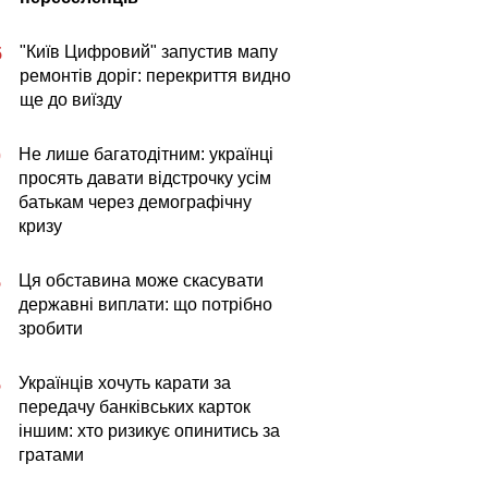
"Київ Цифровий" запустив мапу
5
ремонтів доріг: перекриття видно
ще до виїзду
Не лише багатодітним: українці
0
просять давати відстрочку усім
батькам через демографічну
кризу
Ця обставина може скасувати
5
державні виплати: що потрібно
зробити
Українців хочуть карати за
5
передачу банківських карток
іншим: хто ризикує опинитись за
гратами