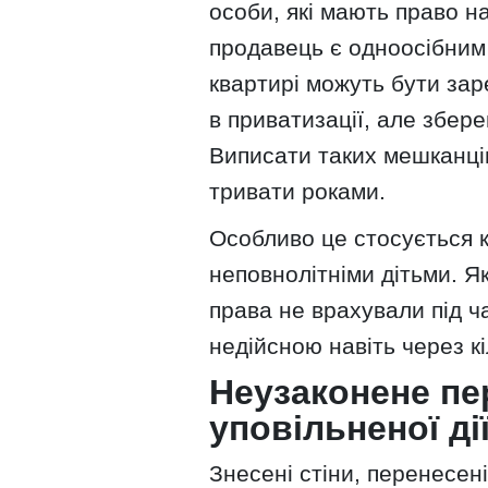
особи, які мають право н
продавець є одноосібним
квартирі можуть бути зар
в приватизації, але збер
Виписати таких мешканці
тривати роками.
Особливо це стосується к
неповнолітніми дітьми. Я
права не врахували під ч
недійсною навіть через кіл
Неузаконене пе
уповільненої ді
Знесені стіни, перенесені