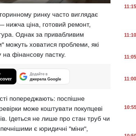
11:1
торинному ринку часто виглядає
— нижча ціна, готовий ремонт,
ура. Однак за привабливим
11:1
" можуть ховатися проблеми, які
у на фінансову пастку.
11:0
у
Додайте в
cover
11:0
джерела Google
сті попереджають: поспішне
10:5
ревірки може коштувати покупцеві
ів. Ідеться не лише про стан труб чи
печнішими є юридичні "міни",
10:5