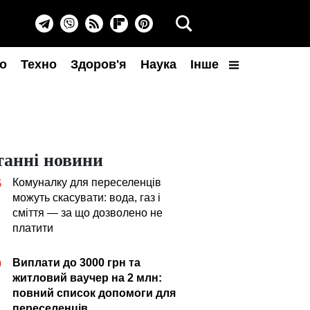
о
Техно
Здоров'я
Наука
Інше
танні новини
Комуналку для переселенців
5
можуть скасувати: вода, газ і
сміття — за що дозволено не
платити
Виплати до 3000 грн та
0
житловий ваучер на 2 млн:
повний список допомоги для
переселенців