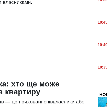
и власниками.
10:4
10:4
10:3
а: хто ще може
а квартиру
НО
ів — це приховані співвласники або