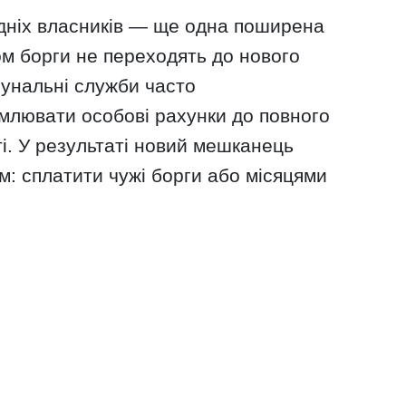
дніх власників — ще одна поширена
ом борги не переходять до нового
мунальні служби часто
лювати особові рахунки до повного
і. У результаті новий мешканець
: сплатити чужі борги або місяцями