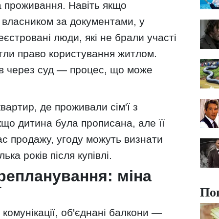
а проживання. Навіть якщо
 власником за документами, у
еєстровані люди, які не брали участі
егли право користування житлом.
в через суд — процес, що може
вартир, де проживали сім'ї з
кщо дитина була прописана, але її
ас продажу, угоду можуть визнати
ька років після купівлі.
репланування: міна
По
ї
 комунікації, об'єднані балкони —