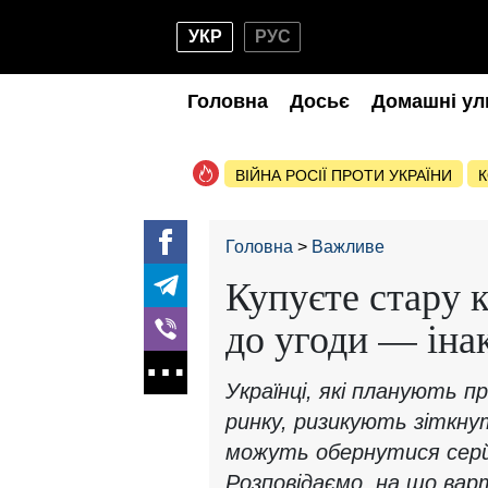
УКР
РУС
Головна
Досьє
Домашні ул
ВІЙНА РОСІЇ ПРОТИ УКРАЇНИ
К
Головна
Важливе
Купуєте стару 
до угоди — іна
Українці, які планують 
ринку, ризикують зіткн
можуть обернутися сер
Розповідаємо, на що вар