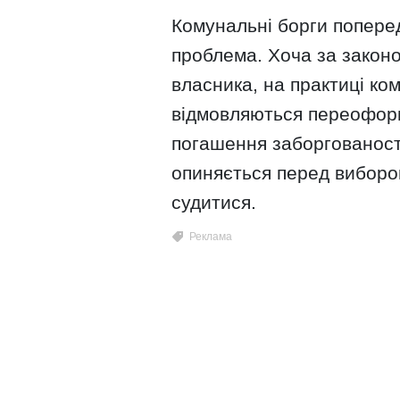
Комунальні борги попере
проблема. Хоча за закон
власника, на практиці ко
відмовляються переоформ
погашення заборгованост
опиняється перед вибором
судитися.