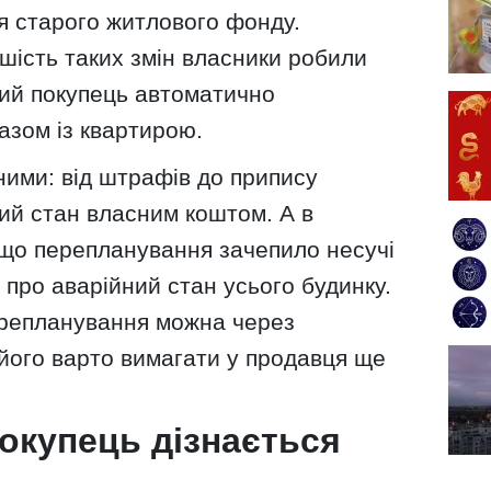
я старого житлового фонду.
шість таких змін власники робили
вий покупець автоматично
азом із квартирою.
ними: від штрафів до припису
ий стан власним коштом. А в
що перепланування зачепило несучі
 про аварійний стан усього будинку.
ерепланування можна через
його варто вимагати у продавця ще
покупець дізнається