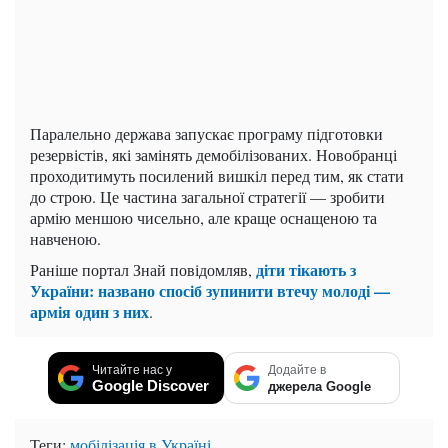
Паралельно держава запускає програму підготовки
резервістів, які замінять демобілізованих. Новобранці
проходитимуть посилений вишкіл перед тим, як стати
до строю. Це частина загальної стратегії — зробити
армію меншою чисельно, але краще оснащеною та
навченою.
діти тікають з
Раніше портал Знай повідомляв,
України: названо спосіб зупинити втечу молоді —
армія один з них
.
Читайте нас у
Додайте в
Google Discover
джерела Google
Теги:
мобілізація в Україні