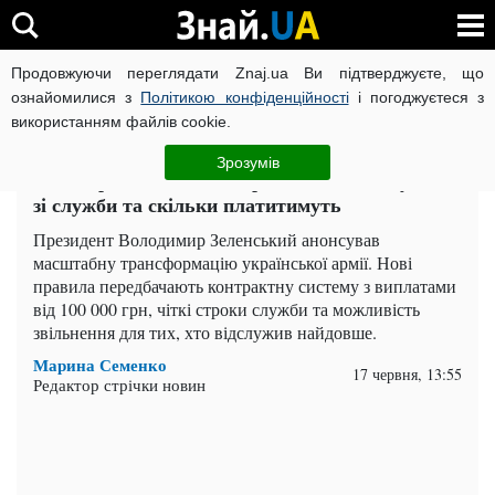
Продовжуючи переглядати Znaj.ua Ви підтверджуєте, що
ВІЙНА РОСІЇ ПРОТИ УКРАЇНИ
КОРОНАВІРУС В УКРАЇНІ І
ознайомилися з
Політикою конфіденційності
і погоджуєтеся з
використанням файлів cookie.
Головна
Важливе
ЧИТАТЬ НА РУССКОМ
Зрозумів
ЗСУ переходять на контракти: кого відпустять
зі служби та скільки платитимуть
Президент Володимир Зеленський анонсував
масштабну трансформацію української армії. Нові
правила передбачають контрактну систему з виплатами
від 100 000 грн, чіткі строки служби та можливість
звільнення для тих, хто відслужив найдовше.
Марина Семенко
17 червня, 13:55
Редактор стрічки новин