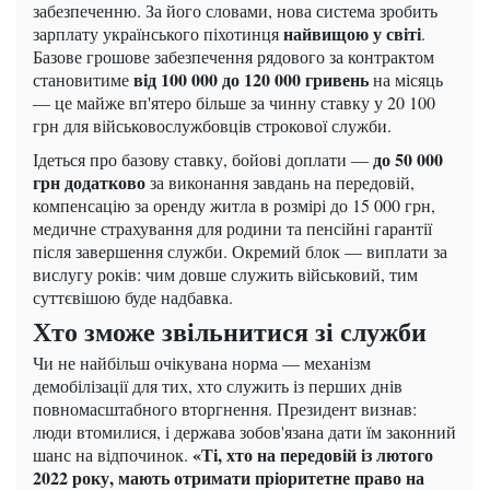
забезпеченню. За його словами, нова система зробить
найвищою у світі
зарплату українського піхотинця
.
Базове грошове забезпечення рядового за контрактом
від 100 000 до 120 000 гривень
становитиме
на місяць
— це майже вп'ятеро більше за чинну ставку у 20 100
грн для військовослужбовців строкової служби.
до 50 000
Ідеться про базову ставку, бойові доплати —
грн додатково
за виконання завдань на передовій,
компенсацію за оренду житла в розмірі до 15 000 грн,
медичне страхування для родини та пенсійні гарантії
після завершення служби. Окремий блок — виплати за
вислугу років: чим довше служить військовий, тим
суттєвішою буде надбавка.
Хто зможе звільнитися зі служби
Чи не найбільш очікувана норма — механізм
демобілізації для тих, хто служить із перших днів
повномасштабного вторгнення. Президент визнав:
люди втомилися, і держава зобов'язана дати їм законний
«Ті, хто на передовій із лютого
шанс на відпочинок.
2022 року, мають отримати пріоритетне право на