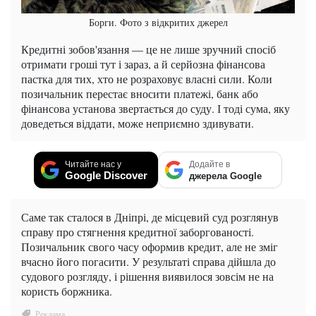
Борги. Фото з відкритих джерел
Кредитні зобов'язання — це не лише зручний спосіб
отримати гроші тут і зараз, а й серйозна фінансова
пастка для тих, хто не розраховує власні сили. Коли
позичальник перестає вносити платежі, банк або
фінансова установа звертається до суду. І тоді сума, яку
доведеться віддати, може неприємно здивувати.
Читайте нас у
Додайте в
Google Discover
джерела Google
Саме так сталося в Дніпрі, де місцевий суд розглянув
справу про стягнення кредитної заборгованості.
Позичальник свого часу оформив кредит, але не зміг
вчасно його погасити. У результаті справа дійшла до
судового розгляду, і рішення виявилося зовсім не на
користь боржника.