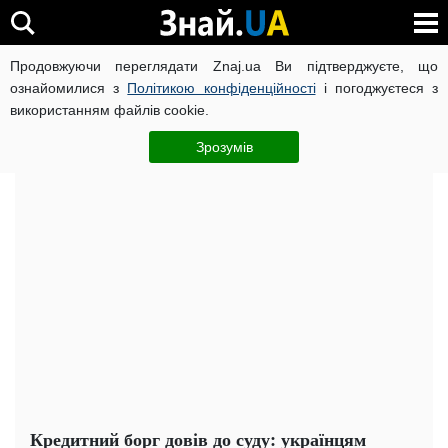
Продовжуючи переглядати Znaj.ua Ви підтверджуєте, що
ВІЙНА РОСІЇ ПРОТИ УКРАЇНИ
КОРОНАВІРУС В УКРАЇНІ І
ознайомилися з
Політикою конфіденційності
і погоджуєтеся з
використанням файлів cookie.
Головна
Важливе
ЧИТАТЬ НА РУССКОМ
Зрозумів
Кредитний борг довів до суду: українцям