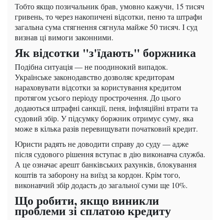
Тобто якщо позичальник брав, умовно кажучи, 15 тисяч
гривень, то через накопичені відсотки, пеню та штрафи
загальна сума стягнення сягнула майже 50 тисяч. І суд
визнав ці вимоги законними.
Як відсотки "з'їдають" боржника
Подібна ситуація — не поодинокий випадок.
Українське законодавство дозволяє кредиторам
нараховувати відсотки за користування кредитом
протягом усього періоду прострочення. До цього
додаються штрафні санкції, пеня, інфляційні втрати та
судовий збір. У підсумку боржник отримує суму, яка
може в кілька разів перевищувати початковий кредит.
Юристи радять не доводити справу до суду — адже
після судового рішення вступає в дію виконавча служба.
А це означає арешт банківських рахунків, блокування
коштів та заборону на виїзд за кордон. Крім того,
виконавчий збір додасть до загальної суми ще 10%.
Що робити, якщо виникли
проблеми зі сплатою кредиту