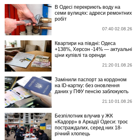
В Одесі перекриють воду на
семи вулицях: адреси ремонтних
робіт
07:40 02.08.26
Квартири на півдні: Одеса
+138%, Херсон -14% — актуальні
ціни купівлі та оренди
21:20 01.08.26
Замінили паспорт за кордоном
на ID-картку: без оновлення
даних у ПФУ пенсію заблокують
21:10 01.08.26
Безпілотник влучив у ЖК
«Кадорр» в Аркадії Одеси: троє
постраждалих, серед них 18-
річний хлопець