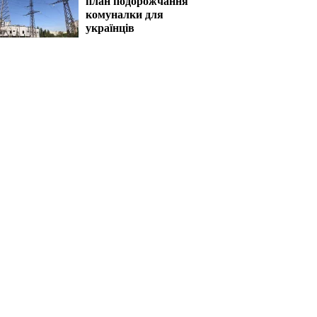
план подорожчання
комуналки для
українців