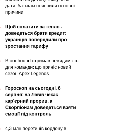
дати: батькам пояснили основні
причини
Щоб сплатити за тепло -
5
доведеться брати кредит:
українців попередили про
зростання тарифу
Bloodhound отримав невидимість
0
для команди: що приніс новий
сезон Apex Legends
Гороскоп на сьогодні, 6
5
серпня: на Левів чекає
кар'єрний прорив, а
Скорпіонам доведеться взяти
емоції під контроль
4,3 млн перетинів кордону в
0