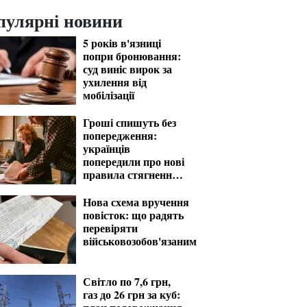
пулярні новини
5 років в'язниці
попри бронювання:
суд виніс вирок за
ухилення від
мобілізації
Гроші спишуть без
попередження:
українців
попередили про нові
правила стягнення
боргів
Нова схема вручення
повісток: що радять
перевіряти
військовозобов'язаним
Світло по 7,6 грн,
газ до 26 грн за куб: