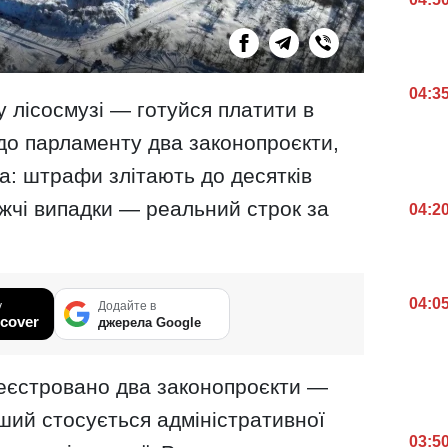
04:3
у лісосмузі — готуйся платити в
 до парламенту два законопроєкти,
ла: штрафи злітають до десятків
яжчі випадки — реальний строк за
04:2
04:0
у
Додайте в
cover
джерела Google
реєстровано два законопроєкти —
ий стосується адміністративної
03:5