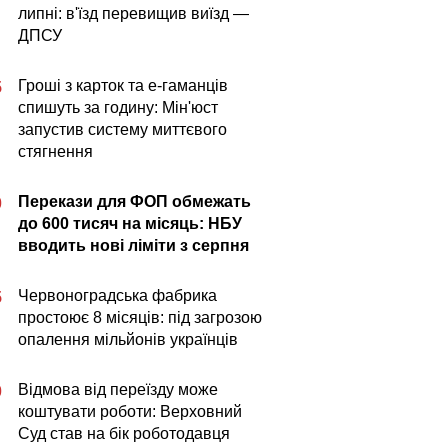
липні: в'їзд перевищив виїзд —
ДПСУ
Гроші з карток та е-гаманців
5
спишуть за годину: Мін'юст
запустив систему миттєвого
стягнення
Перекази для ФОП обмежать
0
до 600 тисяч на місяць: НБУ
вводить нові ліміти з серпня
Червоноградська фабрика
5
простоює 8 місяців: під загрозою
опалення мільйонів українців
Відмова від переїзду може
0
коштувати роботи: Верховний
Суд став на бік роботодавця