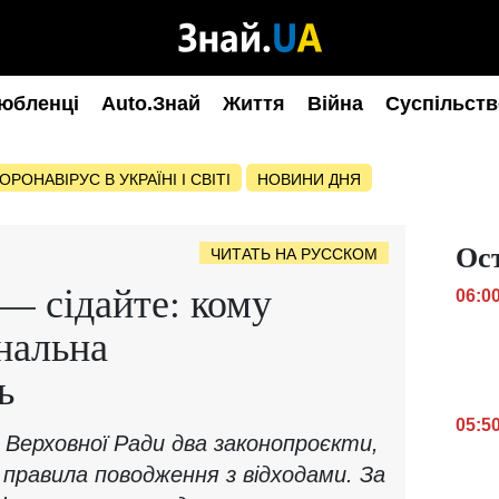
юбленці
Auto.Знай
Життя
Війна
Суспільств
ОРОНАВІРУС В УКРАЇНІ І СВІТІ
НОВИНИ ДНЯ
Ос
ЧИТАТЬ НА РУССКОМ
 — сідайте: кому
06:0
нальна
ь
05:5
о Верховної Ради два законопроєкти,
 правила поводження з відходами. За