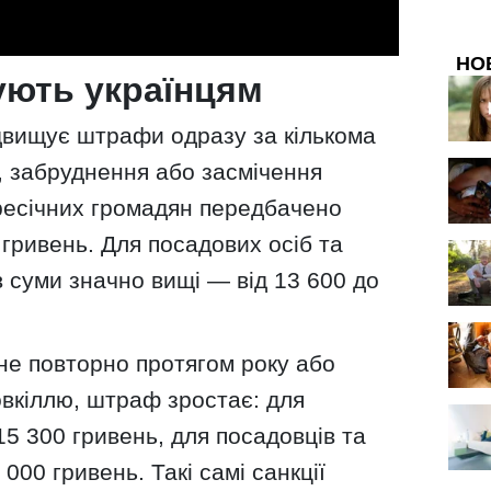
НО
ують українцям
вищує штрафи одразу за кількома
, забруднення або засмічення
ресічних громадян передбачено
 гривень. Для посадових осіб та
в суми значно вищі — від 13 600 до
е повторно протягом року або
овкіллю, штраф зростає: для
15 300 гривень, для посадовців та
000 гривень. Такі самі санкції