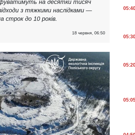
афуватимуть на десятки тисяч
05:4
 відходи з тяжкими наслідками —
 строк до 10 років.
18 червня, 06:50
05:3
05:2
05:0
04:5