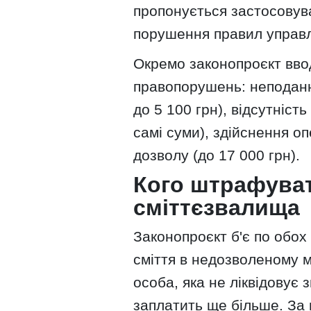
пропонується застосовува
порушення правил управл
Окремо законопроєкт вво
правопорушень: неподання
до 5 100 грн), відсутніст
самі суми), здійснення оп
дозволу (до 17 000 грн).
Кого штрафуват
сміттєзвалища
Законопроєкт б'є по обох
сміття в недозволеному м
особа, яка не ліквідовує 
заплатить ще більше. За 