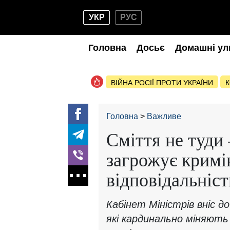
УКР
РУС
Головна
Досьє
Домашні ул
ВІЙНА РОСІЇ ПРОТИ УКРАЇНИ
К
Головна
Важливе
Сміття не туди
загрожує кримі
відповідальніст
Кабінет Міністрів вніс д
які кардинально міняють