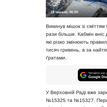
18 червня, 06:50
Викинув мішок зі сміттям 
рази більше. Кабмін вніс
які різко змінюють прави
тисяч гривень, а за найт
ґратами.
Читайте нас 
Google Dis
У Верховній Раді вже за
№15325 та №15327. Перш