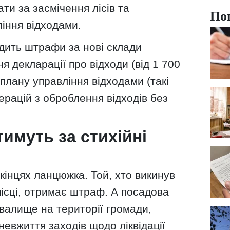
ти за засмічення лісів та
По
іння відходами.
дить штрафи за нові склади
 декларації про відходи (від 1 700
ь плану управління відходами (такі
ерацій з оброблення відходів без
имуть за стихійні
 кінцях ланцюжка. Той, хто викинув
ісці, отримає штраф. А посадова
звалище на території громади,
невжиття заходів щодо ліквідації