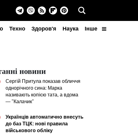
о
Техно
Здоров'я
Наука
Інше
танні новини
Сергій Притула показав обличчя
0
однорічного сина: Марка
називають копією тата, а вдома
— "Калачик"
Українців автоматично внесуть
0
до баз ТЦК: нові правила
військового обліку