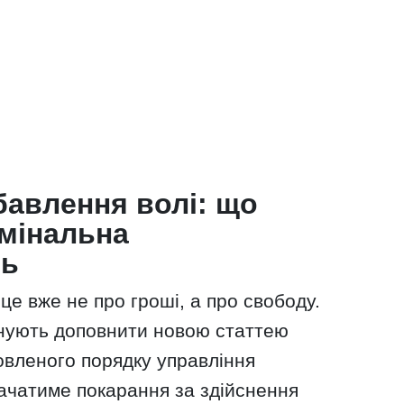
бавлення волі: що
мінальна
ть
е вже не про гроші, а про свободу.
нують доповнити новою статтею
вленого порядку управління
ачатиме покарання за здійснення