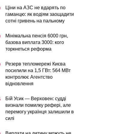
Ціни на АЗС не вдарять по
0
гаманцю: як водіям заощадити
сотні гривень на пальному
Мінімальна пенсія 6000 грн,
0
базова виплата 3000: кого
торкнеться реформа
Резерв тепломережі Києва
0
посилили на 1,5 ГВт: 564 МВт
контролює Агентство
відновлення
Бій Усик — Верховен: судді
5
визнали помилку рефері, але
перемогу українця залишили в
силі
Виплати на дитину можуть не
0