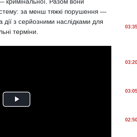
 — кримінальної. Разом вони
стему: за менш тяжкі порушення —
а дії з серйозними наслідками для
03:3
ьні терміни.
03:2
03:0
02:5