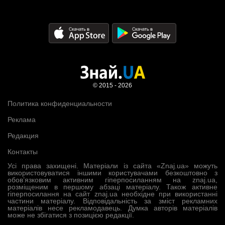
© 2015 - 2026
Политика конфиденциальности
Реклама
Редакция
Контакты
Усі права захищені. Матеріали із сайта «Znaj.ua» можуть
використовуватися іншими користувачами безкоштовно з
обов’язковим активним гіперпосиланням на znaj.ua,
розміщеним в першому абзаці матеріалу. Також активне
гіперпосилання на сайт znaj.ua необхідне при використанні
частини матеріалу. Відповідальність за зміст рекламних
матеріалів несе рекламодавець. Думка авторів матеріалів
може не збігатися з позицією редакції.