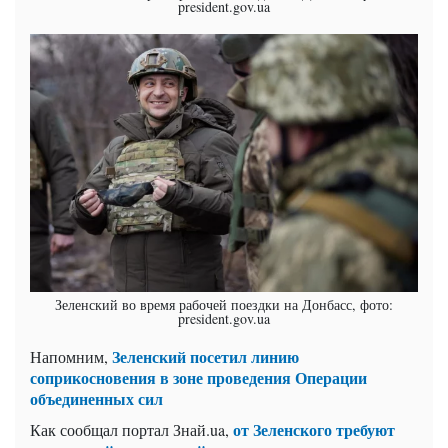
president.gov.ua
Зеленский во время рабочей поездки на Донбасс, фото:
president.gov.ua
Зеленский посетил линию
Напомним,
соприкосновения в зоне проведения Операции
объединенных сил
от Зеленского требуют
Как сообщал портал Знай.ua,