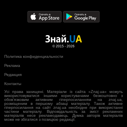
© 2015 - 2026
Политика конфиденциальности
Реклама
Редакция
Контакты
Усі права захищені. Матеріали із сайта «Znaj.ua» можуть
використовуватися іншими користувачами безкоштовно з
обов’язковим активним гіперпосиланням на znaj.ua,
розміщеним в першому абзаці матеріалу. Також активне
гіперпосилання на сайт znaj.ua необхідне при використанні
частини матеріалу. Відповідальність за зміст рекламних
матеріалів несе рекламодавець. Думка авторів матеріалів
може не збігатися з позицією редакції.