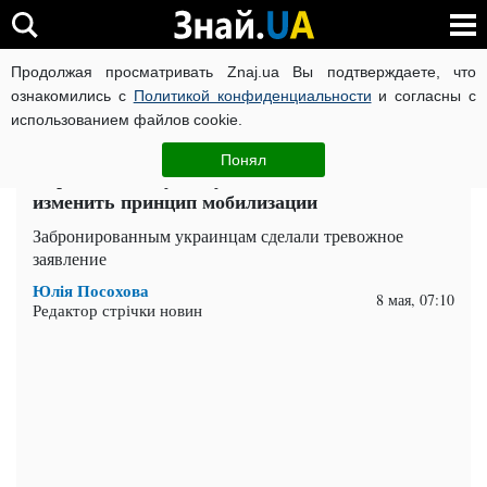
Продолжая просматривать Znaj.ua Вы подтверждаете, что
ВОЙНА РОССИИ ПРОТИВ УКРАИНЫ
КОРОНАВИРУС В 
ознакомились с
Политикой конфиденциальности
и согласны с
использованием файлов cookie.
Главная
Важное
ЧИТАТИ УКРАЇНСЬКОЮ
Понял
Первыми пойдут не уклонисты: в Раде хотят
изменить принцип мобилизации
Забронированным украинцам сделали тревожное
заявление
Юлія Посохова
8 мая, 07:10
Редактор стрічки новин