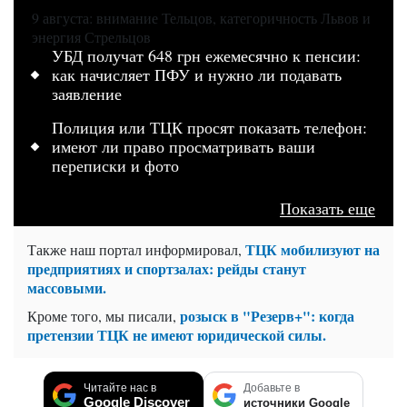
9 августа: внимание Тельцов, категоричность Львов и
энергия Стрельцов
УБД получат 648 грн ежемесячно к пенсии:
как начисляет ПФУ и нужно ли подавать
заявление
Полиция или ТЦК просят показать телефон:
имеют ли право просматривать ваши
переписки и фото
Показать еще
ТЦК мобилизуют на
Также наш портал информировал,
предприятиях и спортзалах: рейды станут
массовыми.
розыск в "Резерв+": когда
Кроме того, мы писали,
претензии ТЦК не имеют юридической силы.
Читайте нас в
Добавьте в
Google Discover
источники Google