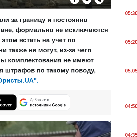
05:3
ли за границу и постоянно
ране, формально не исключаются
 этом встать на учет по
05:2
 также не могут, из-за чего
ры комплектования не имеют
я штрафов по такому поводу,
05:0
Юристы.UA".
в
Добавьте в
cover
источники Google
04:5
04:3