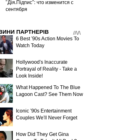
"Дія.Підпис": что изменится с
сентября
ВИНИ ПАРТНЕРІВ
6 Best '90s Action Movies To
Watch Today
Hollywood's Inaccurate
Portrayal of Reality - Take a
Look Inside!
What Happened To The Blue
Lagoon Cast? See Them Now
Iconic '90s Entertainment
Couples We'll Never Forget
How Did They Get Gina