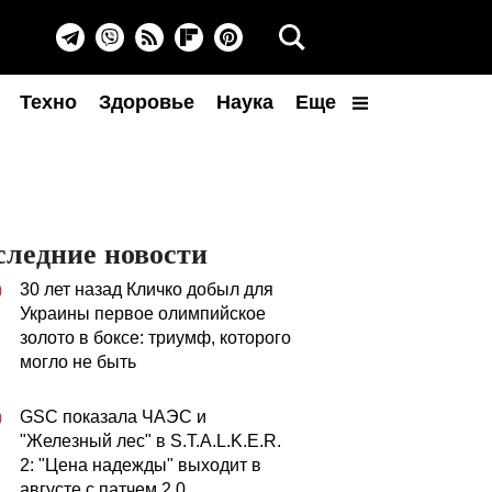
Техно
Здоровье
Наука
Еще
следние новости
30 лет назад Кличко добыл для
0
Украины первое олимпийское
золото в боксе: триумф, которого
могло не быть
GSC показала ЧАЭС и
0
"Железный лес" в S.T.A.L.K.E.R.
2: "Цена надежды" выходит в
августе с патчем 2.0