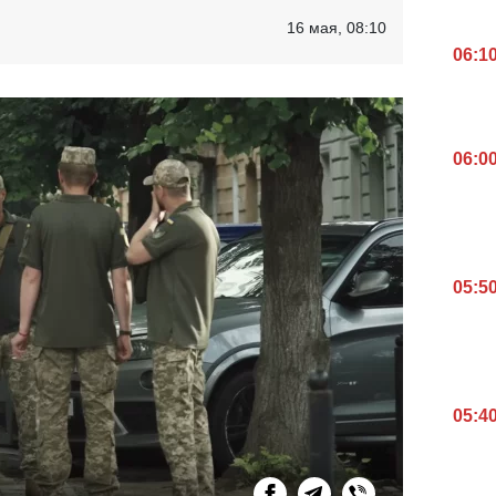
16 мая, 08:10
06:1
06:0
05:5
05:4