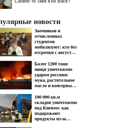
Carano To Take It All Back?
пулярные новости
Заочников и
отчисленных
студентов
мобилизуют: кто без
отсрочки с августа
— перечень
Более 1200 тонн
пищи уничтожено
ударом россиян:
мука, растительное
масло и консервы
— что исчезнет с
полок
100 000 кв.м
складов уничтожено
под Киевом: как
подорожают
продукты из-за
ударов РФ