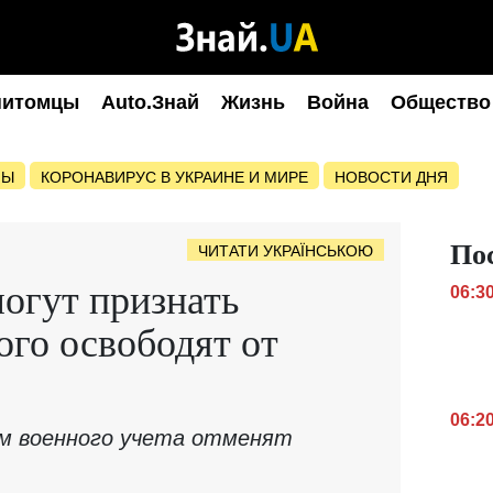
питомцы
Auto.Знай
Жизнь
Война
Общество
НЫ
КОРОНАВИРУС В УКРАИНЕ И МИРЕ
НОВОСТИ ДНЯ
По
ЧИТАТИ УКРАЇНСЬКОЮ
гут признать
06:3
ого освободят от
06:2
м военного учета отменят