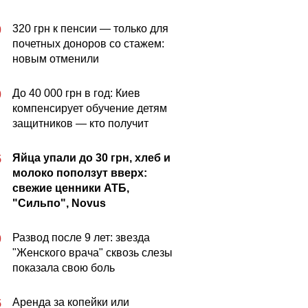
320 грн к пенсии — только для
0
почетных доноров со стажем:
новым отменили
До 40 000 грн в год: Киев
0
компенсирует обучение детям
защитников — кто получит
Яйца упали до 30 грн, хлеб и
5
молоко поползут вверх:
свежие ценники АТБ,
"Сильпо", Novus
Развод после 9 лет: звезда
0
"Женского врача" сквозь слезы
показала свою боль
Аренда за копейки или
5