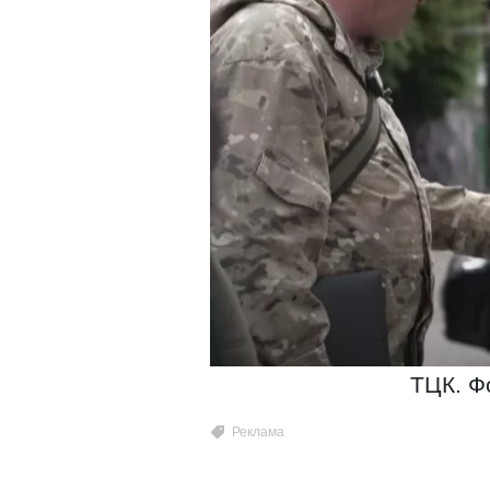
ТЦК. Ф