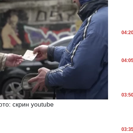
04:2
04:0
03:5
ото: скрин youtube
03:3