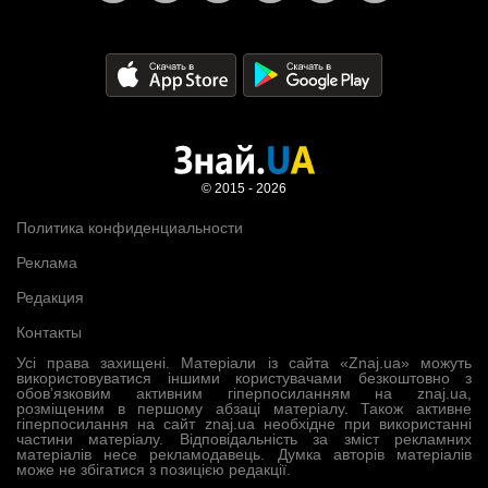
© 2015 - 2026
Политика конфиденциальности
Реклама
Редакция
Контакты
Усі права захищені. Матеріали із сайта «Znaj.ua» можуть
використовуватися іншими користувачами безкоштовно з
обов’язковим активним гіперпосиланням на znaj.ua,
розміщеним в першому абзаці матеріалу. Також активне
гіперпосилання на сайт znaj.ua необхідне при використанні
частини матеріалу. Відповідальність за зміст рекламних
матеріалів несе рекламодавець. Думка авторів матеріалів
може не збігатися з позицією редакції.