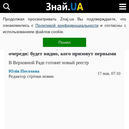
Продолжая просматривать Znaj.ua Вы подтверждаете, что
ВОЙНА РОССИИ ПРОТИВ УКРАИНЫ
КОРОНАВИРУС В 
ознакомились с
Политикой конфиденциальности
и согласны с
использованием файлов cookie.
Главная
Важное
ЧИТАТИ УКРАЇНСЬКОЮ
Понял
В Украине хотят запустить мобилизацию по
очереди: будет видно, кого призовут первыми
В Верховной Раде готовят новый реестр
Юлія Посохова
17 мая, 07:10
Редактор стрічки новин