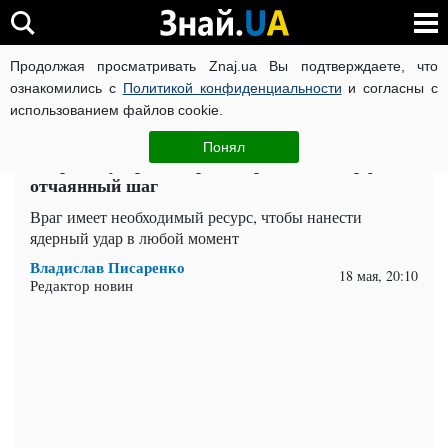
Продолжая просматривать Znaj.ua Вы подтверждаете, что
ВОЙНА РОССИИ ПРОТИВ УКРАИНЫ
КОРОНАВИРУС В 
ознакомились с
Политикой конфиденциальности
и согласны с
использованием файлов cookie.
Главная
Важное
ЧИТАТИ УКРАЇНСЬКОЮ
Понял
Ядерный удар по Украине: решится ли рф на
отчаянный шаг
Враг имеет необходимый ресурс, чтобы нанести
ядерный удар в любой момент
Владислав Писаренко
18 мая, 20:10
Редактор новин