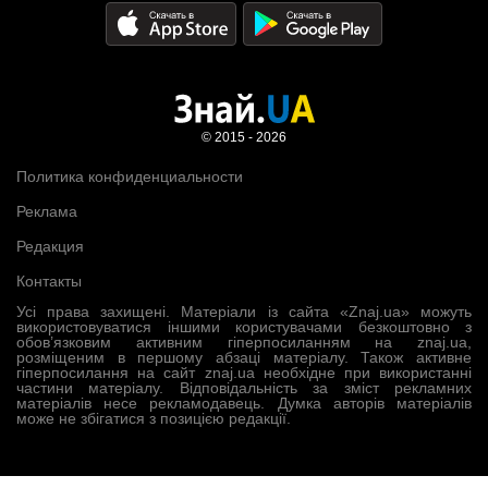
© 2015 - 2026
Политика конфиденциальности
Реклама
Редакция
Контакты
Усі права захищені. Матеріали із сайта «Znaj.ua» можуть
використовуватися іншими користувачами безкоштовно з
обов’язковим активним гіперпосиланням на znaj.ua,
розміщеним в першому абзаці матеріалу. Також активне
гіперпосилання на сайт znaj.ua необхідне при використанні
частини матеріалу. Відповідальність за зміст рекламних
матеріалів несе рекламодавець. Думка авторів матеріалів
може не збігатися з позицією редакції.