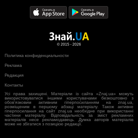
© 2015 - 2026
Политика конфиденциальности
Реклама
Редакция
Контакты
Усі права захищені. Матеріали із сайта «Znaj.ua» можуть
використовуватися іншими користувачами безкоштовно з
обов’язковим активним гіперпосиланням на znaj.ua,
розміщеним в першому абзаці матеріалу. Також активне
гіперпосилання на сайт znaj.ua необхідне при використанні
частини матеріалу. Відповідальність за зміст рекламних
матеріалів несе рекламодавець. Думка авторів матеріалів
може не збігатися з позицією редакції.