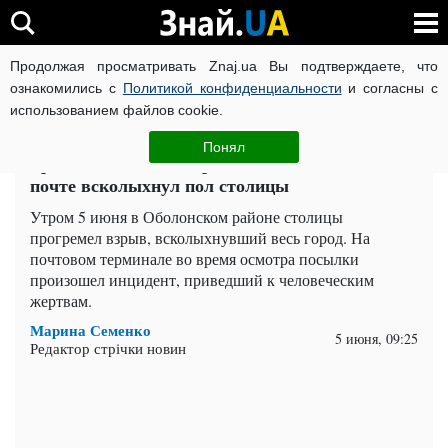
Продолжая просматривать Znaj.ua Вы подтверждаете, что
ВОЙНА РОССИИ ПРОТИВ УКРАИНЫ
КОРОНАВИРУС В 
ознакомились с
Политикой конфиденциальности
и согласны с
использованием файлов cookie.
Главная
Важное
ЧИТАТИ УКРАЇНСЬКОЮ
Понял
Трагедия в Киеве: взрыв посылки на Новой
почте всколыхнул пол столицы
Утром 5 июня в Оболонском районе столицы
прогремел взрыв, всколыхнувший весь город. На
почтовом терминале во время осмотра посылки
произошел инцидент, приведший к человеческим
жертвам.
Марина Семенко
5 июня, 09:25
Редактор стрічки новин