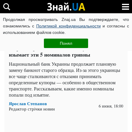
Продолжая просматривать Znaj.ua Вы подтверждаете, что
ВОЙНА РОССИИ ПРОТИВ УКРАИНЫ
КОРОНАВИРУС В 
ознакомились с
Политикой конфиденциальности
и согласны с
использованием файлов cookie.
Главная
Важное
ЧИТАТИ УКРАЇНСЬКОЮ
Понял
В транспорте больше не возьмут: НБУ массово
изымает эти 5 номиналов гривны
Национальный банк Украины продолжает плановую
замену банкнот старого образца. Из-за этого украинцы
все чаще сталкиваются с отказами принимать
определенные купюры — особенно в общественном
транспорте. Рассказываем, какие именно номиналы
попали под изъятие.
Ярослав Степанов
6 июня, 18:00
Редактор стрічки новин