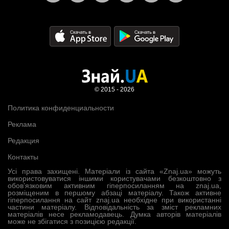
© 2015 - 2026
Политика конфиденциальности
Реклама
Редакция
Контакты
Усі права захищені. Матеріали із сайта «Znaj.ua» можуть
використовуватися іншими користувачами безкоштовно з
обов’язковим активним гіперпосиланням на znaj.ua,
розміщеним в першому абзаці матеріалу. Також активне
гіперпосилання на сайт znaj.ua необхідне при використанні
частини матеріалу. Відповідальність за зміст рекламних
матеріалів несе рекламодавець. Думка авторів матеріалів
може не збігатися з позицією редакції.