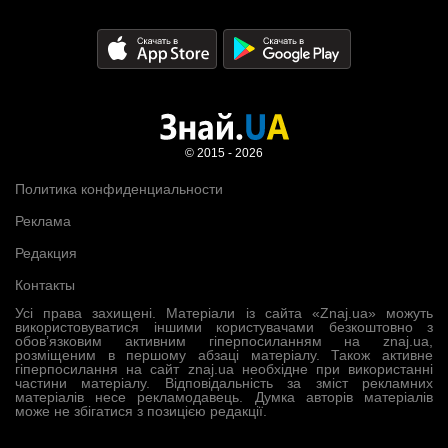
© 2015 - 2026
Политика конфиденциальности
Реклама
Редакция
Контакты
Усі права захищені. Матеріали із сайта «Znaj.ua» можуть
використовуватися іншими користувачами безкоштовно з
обов’язковим активним гіперпосиланням на znaj.ua,
розміщеним в першому абзаці матеріалу. Також активне
гіперпосилання на сайт znaj.ua необхідне при використанні
частини матеріалу. Відповідальність за зміст рекламних
матеріалів несе рекламодавець. Думка авторів матеріалів
може не збігатися з позицією редакції.