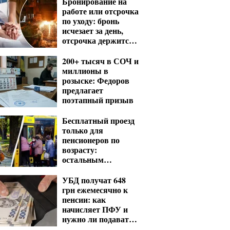
Бронирование на
работе или отсрочка
по уходу: бронь
исчезает за день,
отсрочка держится
годами
200+ тысяч в СОЧ и
миллионы в
розыске: Федоров
предлагает
поэтапный призыв
Бесплатный проезд
только для
пенсионеров по
возрасту:
остальным
придется платить
несмотря на
УБД получат 648
удостоверение
грн ежемесячно к
пенсии: как
начисляет ПФУ и
нужно ли подавать
заявление