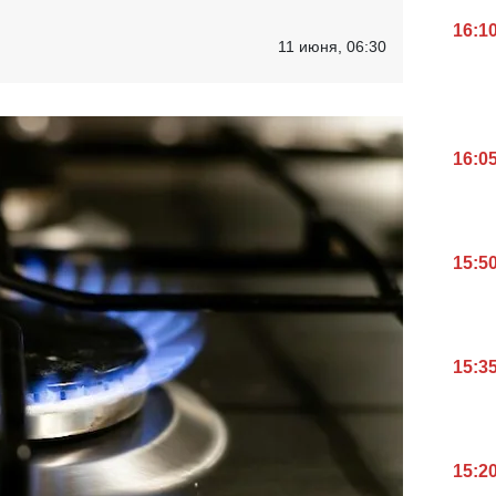
16:1
11 июня, 06:30
16:0
15:5
15:3
15:2