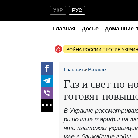
УКР
РУС
Главная
Досье
Домашние 
ВОЙНА РОССИИ ПРОТИВ УКРАИ
Главная
Важное
Газ и свет по н
готовят повыш
В Украине рассматриваю
рыночные тарифы на газ
что платежки украинце
уже в ближайшие годы.