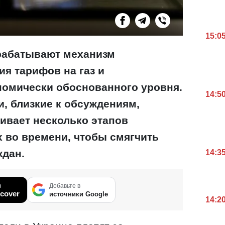
15:0
рабатывают механизм
я тарифов на газ и
номически обоснованного уровня.
14:5
, близкие к обсуждениям,
ивает несколько этапов
 во времени, чтобы смягчить
ждан.
14:3
в
Добавьте в
cover
источники Google
14:2