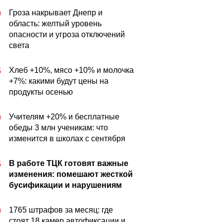
Гроза накрывает Днепр и
0
область: желтый уровень
опасности и угроза отключений
света
Хлеб +10%, мясо +10% и молочка
5
+7%: какими будут цены на
продукты осенью
Учителям +20% и бесплатные
0
обеды 3 млн ученикам: что
изменится в школах с сентября
В работе ТЦК готовят важные
5
изменения: помешают жесткой
бусификации и нарушениям
1765 штрафов за месяц: где
0
стоят 18 камер автофиксации и