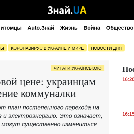
питомцы
Auto.Знай
Жизнь
Война
Общество
НЫ
КОРОНАВИРУС В УКРАИНЕ И МИРЕ
НОВОСТИ ДНЯ
По
ЧИТАТИ УКРАЇНСЬКОЮ
овой цене: украинцам
16:2
ение коммуналки
т план постепенного перехода на
16:1
 и электроэнергию. Это означает,
в могут существенно измениться