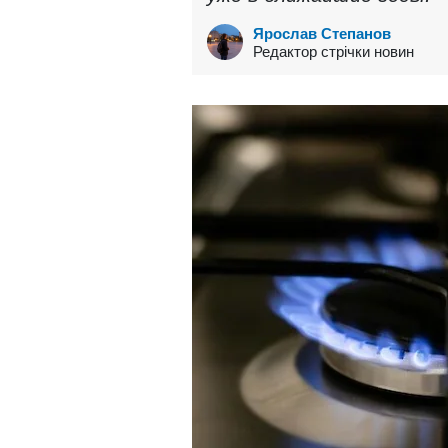
Ярослав Степанов
Редактор стрічки новин