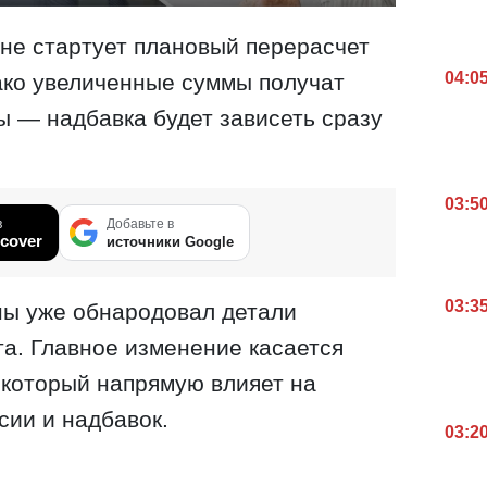
ине стартует плановый перерасчет
04:0
ако увеличенные суммы получат
ы — надбавка будет зависеть сразу
03:5
в
Добавьте в
cover
источники Google
03:3
ы уже обнародовал детали
а. Главное изменение касается
 который напрямую влияет на
ии и надбавок.
03:2