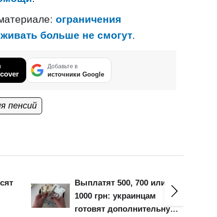
 материале:
ограничения
рживать больше не смогут
.
в
Добавьте в
cover
источники Google
я пенсий
сят
Выплатят 500, 700 или
1000 грн: украинцам
готовят дополнительную