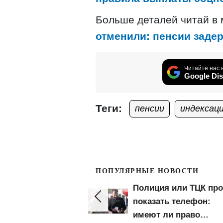
Больше деталей читай в
отменили: пенсии заде
Читайте нас 
Google Dis
Теги:
пенсии
индексаци
ПОПУЛЯРНЫЕ НОВОСТИ
приоритеты
Полиция или ТЦК про
ации: кого
показать телефон:
ают призывать в
имеют ли право