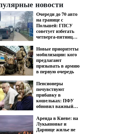
пулярные новости
Очереди до 70 авто
на границе с
Польшей: ГПСУ
советует избегать
четверга-пятницы и
выходных
Новые приоритеты
мобилизации: кого
предлагают
призывать в армию
в первую очередь
Пенсионеры
почувствуют
прибавку в
кошельках: ПФУ
обновил важный
показатель для
расчета выплат
Аренда в Киеве: на
Лукьяновке и
Дарнице жилье не