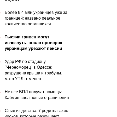
Более 8,4 млн украинцев уже за
0
границей: названо реальное
количество оставшихся
Тысячи гривен могут
5
исчезнуть: после проверок
украинцам урезают пенсии
Удар РФ по стадиону
0
"Черноморец" в Одессе:
разрушена крыша и трибуны,
матч УПЛ отменен
Не все ВПЛ получат помощь:
5
Кабмин ввел новые ограничения
Стыд из детства: 7 родительских
0
уроков, которые разрушают