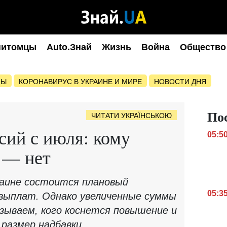
питомцы
Auto.Знай
Жизнь
Война
Общество
НЫ
КОРОНАВИРУС В УКРАИНЕ И МИРЕ
НОВОСТИ ДНЯ
По
ЧИТАТИ УКРАЇНСЬКОЮ
сий с июля: кому
05:5
у — нет
краине состоится плановый
05:3
выплат. Однако увеличенные суммы
азываем, кого коснется повышение и
размер надбавки.