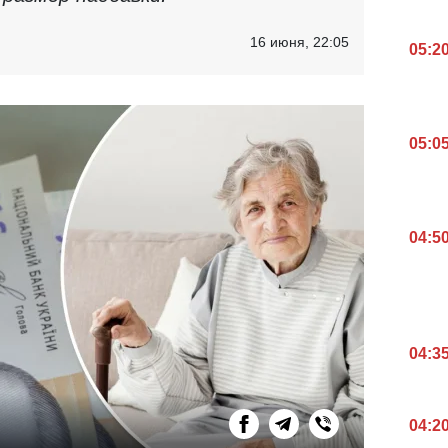
16 июня, 22:05
05:2
05:0
04:5
04:3
04:2