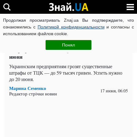
Продолжая просматривать Znaj.ua Вы подтверждаете, что
ВОЙНА РОССИИ ПРОТИВ УКРАИНЫ
КОРОНАВИРУС В 
ознакомились с
Политикой конфиденциальности
и согласны с
использованием файлов cookie.
Главная
Важное
ЧИТАТИ УКРАЇНСЬКОЮ
Понял
Штраф 59 тысяч от ТЦК: кого коснется до
июня
Украинским предприятиям грозят существенные
штрафы от ТЦК — до 59 тысяч гривен. Успеть нужно
до 20 июня.
Марина Семенко
17 июня, 06:05
Редактор стрічки новин