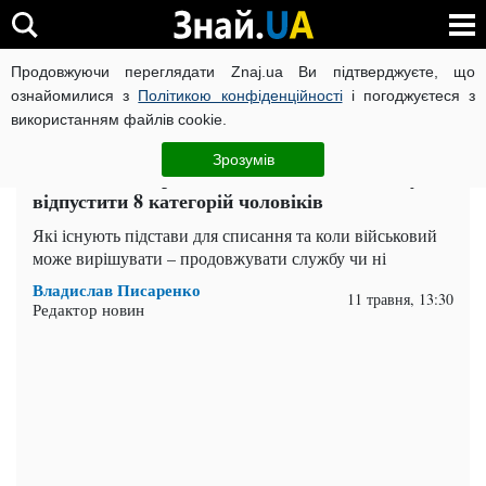
Продовжуючи переглядати Znaj.ua Ви підтверджуєте, що
ВІЙНА РОСІЇ ПРОТИ УКРАЇНИ
КОРОНАВІРУС В УКРАЇНІ І
ознайомилися з
Політикою конфіденційності
і погоджуєтеся з
використанням файлів cookie.
Головна
Важливе
ЧИТАТЬ НА РУССКОМ
Зрозумів
Звільнення з армії під час мобілізації: можуть
відпустити 8 категорій чоловіків
Які існують підстави для списання та коли військовий
може вирішувати – продовжувати службу чи ні
Владислав Писаренко
11 травня, 13:30
Редактор новин