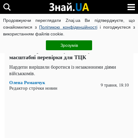
Продовжуючи переглядати Znaj.ua Ви підтверджуєте, що
ВІЙНА РОСІЇ ПРОТИ УКРАЇНИ
КОРОНАВІРУС В УКРАЇНІ І
ознайомилися з
Політикою конфіденційності
і погоджуєтеся з
використанням файлів cookie.
Головна
Важливе
ЧИТАТЬ НА РУССКОМ
Зрозумів
"Ганебна практика": у Раді готують
масштабні перевірки для ТЦК
Нардепи вирішили боротися із незаконними діями
військкомів.
Олена Романчук
9 травня, 18:10
Редактор стрічки новин