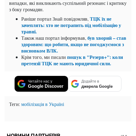
випадки, які викликають суспільний резонанс і критику
з боку громадян.
ТЦК їх не
Раніше портал Знай повідомляв,
зачеплять: хто не потрапить під мобілізацію у
травні.
був хворий – став
Також наш портал інформував,
здоровим: що робити, якщо не погоджуємося з
висновком ВЛК.
пошук в "Резерв+": коли
Крім того, ми писали
претензії ТЦК не мають юридичної сили.
Читайте нас у
Додайте в
Google Discover
джерела Google
Теги:
мобілізація в Україні
НОВИНИ ПАРТНЕРІВ