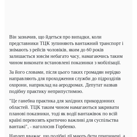
Він зазначив, що йдеться про випадки, коли
представники ТЦК зупиняють вантажний транспорт і
знімають з рейсів чоловіків, яким до 60 років
залишається зовсім небагато часу, намагаючись таким
чином виконати встановлені показники з мобілізації.
За його словами, після цього таких громадян нерідко
направляють для проходження служби до підрозділів
охорони, наприклад на аеродромах. Депутат назвав
подібну практику неприпустимою.
"Це ганебна практика для західних прикордонних
областей. ТЦК таким чином намагаються закривати
планові показники, тоді як водії вантажівок по всій
країні перевозять критично важливі для суспільства
вантажі", - наголосив Горбенко.
Нардеп вважає, що подібні дії мають бути припинені, а