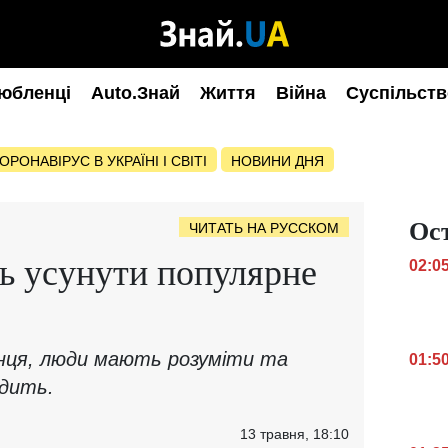
юбленці
Auto.Знай
Життя
Війна
Суспільств
ОРОНАВІРУС В УКРАЇНІ І СВІТІ
НОВИНИ ДНЯ
Ос
ЧИТАТЬ НА РУССКОМ
ь усунути популярне
02:0
нця, люди мають розуміти та
01:5
одить.
13 травня, 18:10