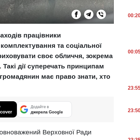
00:2
заходів працівники
 комплектування та соціальної
00:0
риховувати своє обличчя, зокрема
 Такі дії суперечать принципам
 громадянин має право знати, хто
23:5
у
Додайте в
23:5
cover
джерела Google
овноважений Верховної Ради
23:3