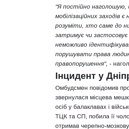
"
Я постійно наголошую, 
мобілізаційних заходів 
розуміти, хто саме до ни
затримує чи застосовує 
неможливо ідентифікува
порушувати права людин
правопорушення",
- наго
Інцидент у Дніп
Омбудсмен повідомив про 
звернулася місцева мешка
осіб у балаклавах і війсь
ТЦК та СП, побила її чоло
отримав черепно-мозкову 