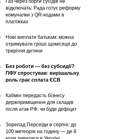
Газ через борги сусідів не
5
відключать: Рада готує реформу
комуналки з QR-кодами в
платіжках
Нові виплати батькам: можна
0
отримувати гроші щомісяця до
триріччя дитини
Без роботи — без субсидії?
5
ПФУ спростував: вирішальну
роль грає сплата ЄСВ
Кабмін передасть бізнесу
0
держприміщення для складів
після атак РФ: чи буде дефіцит
Зорепад Персеїди в серпні: до
5
100 метеорів на годину — де й
коли дивитися в Україні