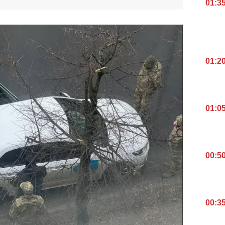
01:3
01:2
01:0
00:5
00:3