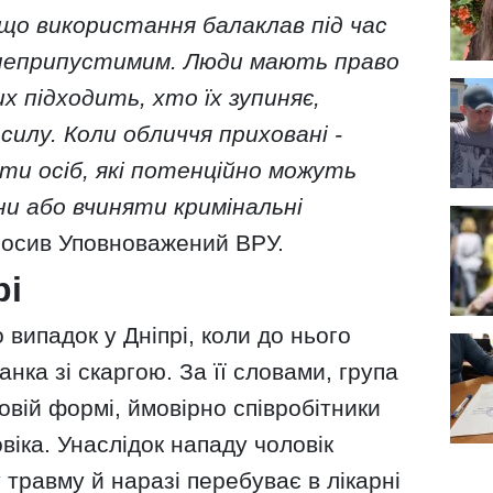
що використання балаклав під час
є неприпустимим. Люди мають право
х підходить, хто їх зупиняє,
силу. Коли обличчя приховані -
ти осіб, які потенційно можуть
и або вчиняти кримінальні
лосив Уповноважений ВРУ.
рі
випадок у Дніпрі, коли до нього
нка зі скаргою. За її словами, група
ковій формі, ймовірно співробітники
віка. Унаслідок нападу чоловік
травму й наразі перебуває в лікарні