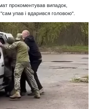
омат прокоментував випадок,
"сам упав і вдарився головою".