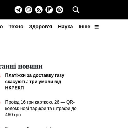
о
Техно
Здоров'я
Наука
Інше
танні новини
Платіжки за доставку газу
5
скасують: три умови від
НКРЕКП
Проїзд 16 грн карткою, 26 — QR-
0
кодом: нові тарифи та штрафи до
460 грн