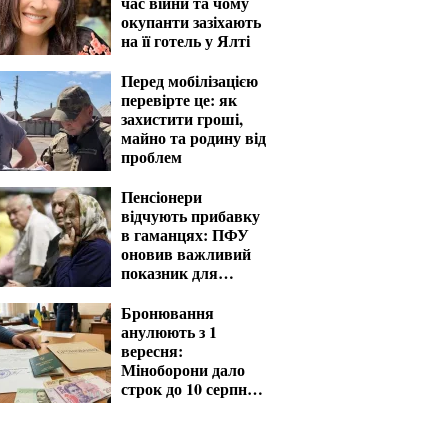
час війни та чому
окупанти зазіхають
на її готель у Ялті
Перед мобілізацією
перевірте це: як
захистити гроші,
майно та родину від
проблем
Пенсіонери
відчують прибавку
в гаманцях: ПФУ
оновив важливий
показник для
розрахунку виплат
Бронювання
анулюють з 1
вересня:
Міноборони дало
строк до 10 серпня
для критичних
підприємств