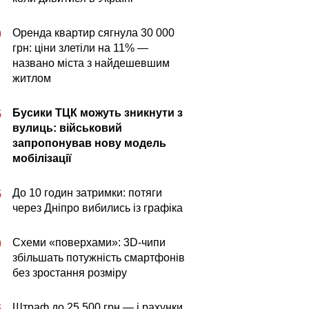
Оренда квартир сягнула 30 000
0
грн: ціни злетіли на 11% —
названо міста з найдешевшим
житлом
Бусики ТЦК можуть зникнути з
5
вулиць: військовий
запропонував нову модель
мобілізації
До 10 годин затримки: потяги
5
через Дніпро вибились із графіка
Схеми «поверхами»: 3D-чипи
0
збільшать потужність смартфонів
без зростання розміру
Штраф до 25 500 грн — і рахунки
5