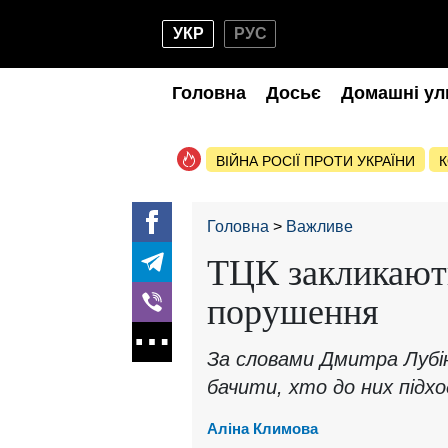
УКР
РУС
Головна
Досьє
Домашні ул
ВІЙНА РОСІЇ ПРОТИ УКРАЇНИ
К
Головна
Важливе
ТЦК закликают
порушення
За словами Дмитра Лубі
бачити, хто до них підх
Аліна Климова