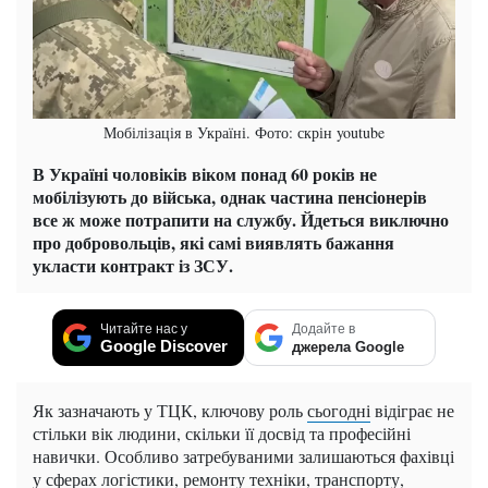
Мобілізація в Україні. Фото: скрін youtube
В Україні чоловіків віком понад 60 років не
мобілізують до війська, однак частина пенсіонерів
все ж може потрапити на службу. Йдеться виключно
про добровольців, які самі виявлять бажання
укласти контракт із ЗСУ.
Читайте нас у
Додайте в
Google Discover
джерела Google
Як зазначають у ТЦК, ключову роль
сьогодні
відіграє не
стільки вік людини, скільки її досвід та професійні
навички. Особливо затребуваними залишаються фахівці
у сферах логістики, ремонту техніки, транспорту,