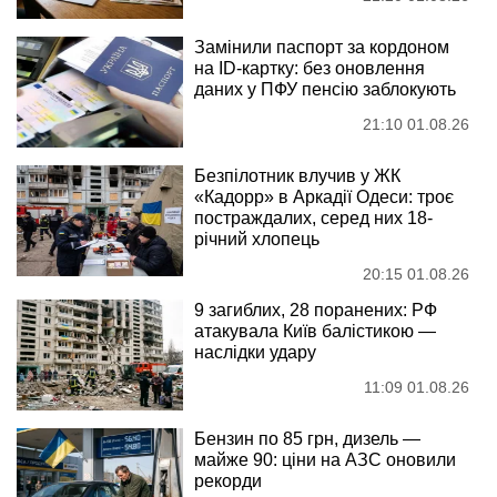
Замінили паспорт за кордоном
на ID-картку: без оновлення
даних у ПФУ пенсію заблокують
21:10 01.08.26
Безпілотник влучив у ЖК
«Кадорр» в Аркадії Одеси: троє
постраждалих, серед них 18-
річний хлопець
20:15 01.08.26
9 загиблих, 28 поранених: РФ
атакувала Київ балістикою —
наслідки удару
11:09 01.08.26
Бензин по 85 грн, дизель —
майже 90: ціни на АЗС оновили
рекорди