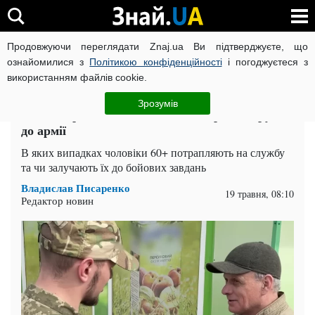
Продовжуючи переглядати Znaj.ua Ви підтверджуєте, що
ВІЙНА РОСІЇ ПРОТИ УКРАЇНИ
КОРОНАВІРУС В УКРАЇНІ І
ознайомилися з
Політикою конфіденційності
і погоджуєтеся з
використанням файлів cookie.
Головна
Важливе
ЧИТАТЬ НА РУССКОМ
Зрозумів
Вік не перешкода: кого з пенсіонерів заберуть
до армії
В яких випадках чоловіки 60+ потрапляють на службу
та чи залучають їх до бойових завдань
Владислав Писаренко
19 травня, 08:10
Редактор новин