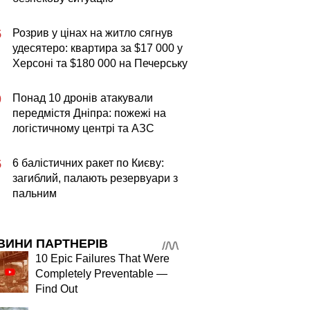
Розрив у цінах на житло сягнув
5
удесятеро: квартира за $17 000 у
Херсоні та $180 000 на Печерську
Понад 10 дронів атакували
0
передмістя Дніпра: пожежі на
логістичному центрі та АЗС
6 балістичних ракет по Києву:
5
загиблий, палають резервуари з
пальним
ВИНИ ПАРТНЕРІВ
10 Epic Failures That Were
Completely Preventable —
Find Out