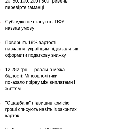
20, 50, 100, 200 і 500 гривень:
перевірте гаманці
Субсидію не скасують: ПФУ
5
назвав умову
Поверніть 18% вартості
0
навчання: українцям підказали, як
оформити податкову знижку
12 282 грн — реальна межа
0
бідності: Мінсоцполітики
показало прірву між виплатами і
життям
"Ощадбанк" підвищив комісію:
5
гроші списують навіть із закритих
карток