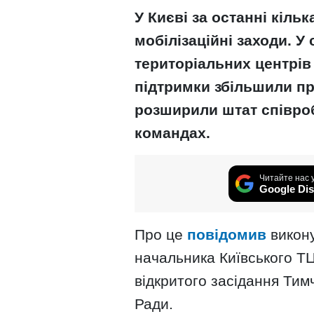
У Києві за останні кіль
мобілізаційні заходи. У
територіальних центрів
підтримки збільшили пр
розширили штат співроб
командах.
Читайте нас 
Google Dis
Про це
повідомив
викону
начальника Київського ТЦ
відкритого засідання Тимч
Ради.