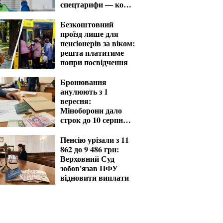
спецтарифи — кому
доступні
Безкоштовний
проїзд лише для
пенсіонерів за віком:
решта платитиме
попри посвідчення
Бронювання
анулюють з 1
вересня:
Міноборони дало
строк до 10 серпня
для критичних
підприємств
Пенсію урізали з 11
862 до 9 486 грн:
Верховний Суд
зобов'язав ПФУ
відновити виплати