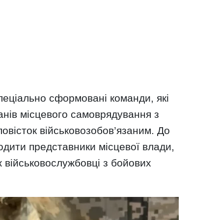
пеціально сформовані команди, які
анів місцевого самоврядування з
овісток військовозобов’язаним. До
одити представники місцевої влади,
 військовослужбовці з бойових