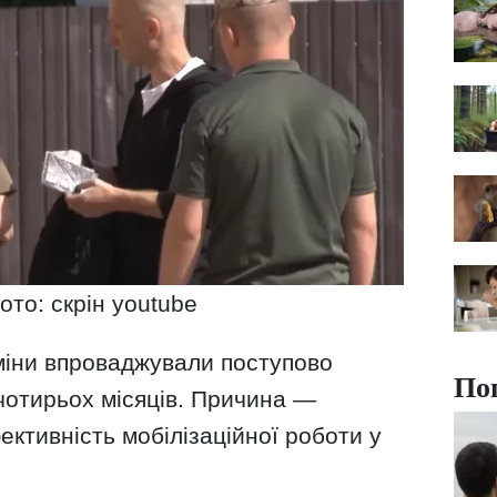
ото: скрін youtube
міни впроваджували поступово
По
чотирьох місяців. Причина —
ективність мобілізаційної роботи у