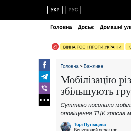
УКР
РУС
Головна
Досьє
Домашні ул
ВІЙНА РОСІЇ ПРОТИ УКРАЇНИ
К
Головна
Важливе
Мобілізацію рі
збільшують гр
Суттєво посилили мобіліз
оповіщення ТЦК зросла 
Торі Путімцева
Випусковий редактор