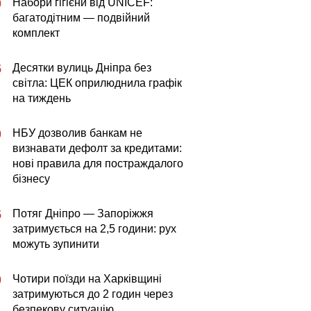
Набори гігієни від UNICEF:
0
багатодітним — подвійний
комплект
Десятки вулиць Дніпра без
5
світла: ЦЕК оприлюднила графік
на тиждень
НБУ дозволив банкам не
0
визнавати дефолт за кредитами:
нові правила для постраждалого
бізнесу
Потяг Дніпро — Запоріжжя
5
затримується на 2,5 години: рух
можуть зупинити
Чотири поїзди на Харківщині
0
затримуються до 2 годин через
безпекову ситуацію