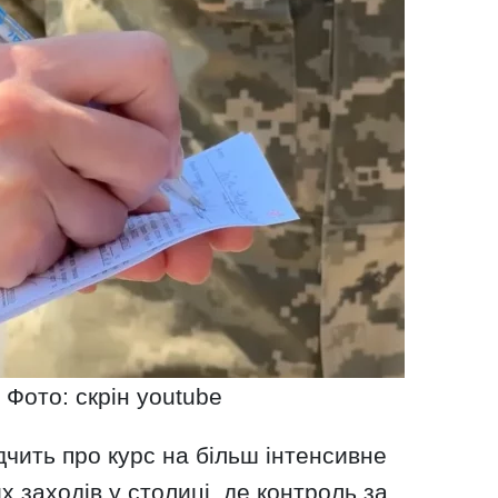
 Фото: скрін youtube
дчить про курс на більш інтенсивне
х заходів у столиці, де контроль за