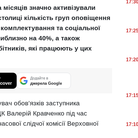
17:3
ка місяців значно активізували
 столиці кількість груп оповіщення
 комплектування та соціальної
17:2
иблизно на 40%, а також
ітників, які працюють у цих
17:2
у
Додайте в
cover
джерела Google
17:1
вач обов’язків заступника
К Валерій Кравченко під час
асової слідчої комісії Верховної
17:1