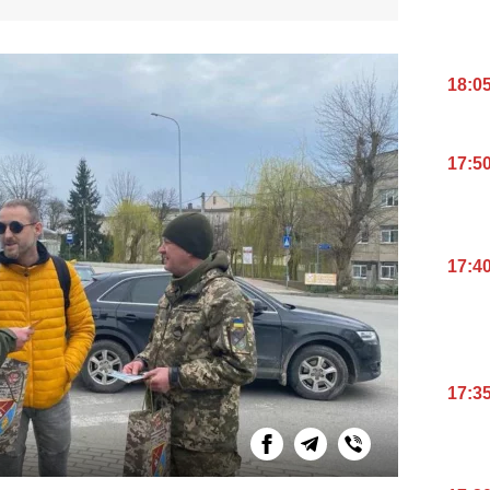
18:0
17:5
17:4
17:3