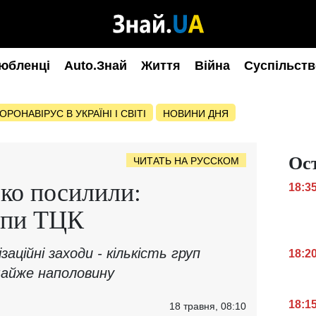
юбленці
Auto.Знай
Життя
Війна
Суспільств
ОРОНАВІРУС В УКРАЇНІ І СВІТІ
НОВИНИ ДНЯ
Ос
ЧИТАТЬ НА РУССКОМ
зко посилили:
18:3
упи ТЦК
аційні заходи - кількість груп
18:2
майже наполовину
18:1
18 травня, 08:10