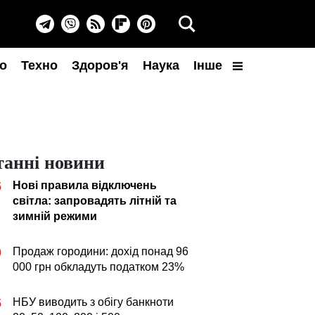
о
Техно
Здоров'я
Наука
Інше
танні новини
Нові правила відключень
5
світла: запровадять літній та
зимній режими
Продаж городини: дохід понад 96
0
000 грн обкладуть податком 23%
НБУ виводить з обігу банкноти
5