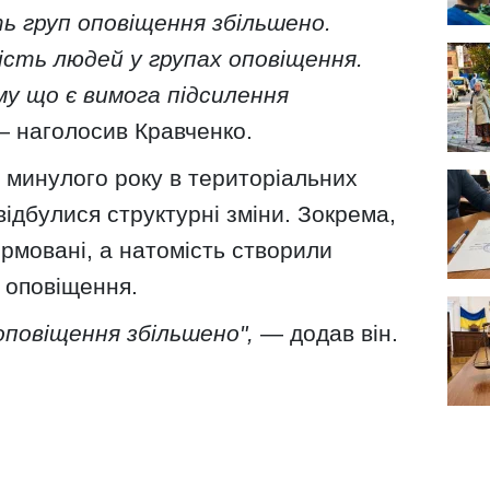
ть груп оповіщення збільшено.
сть людей у групах оповіщення.
му що є вимога підсилення
 наголосив Кравченко.
 минулого року в територіальних
ідбулися структурні зміни. Зокрема,
рмовані, а натомість створили
 оповіщення.
оповіщення збільшено",
— додав він.