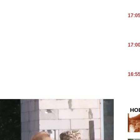
17:0
17:0
16:5
НО